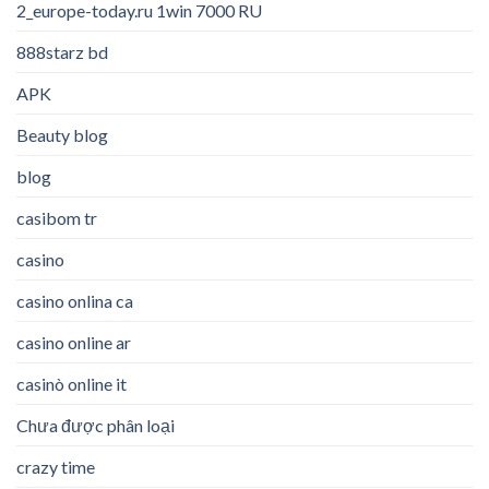
2_europe-today.ru 1win 7000 RU
888starz bd
APK
Beauty blog
blog
casibom tr
casino
casino onlina ca
casino online ar
casinò online it
Chưa được phân loại
crazy time