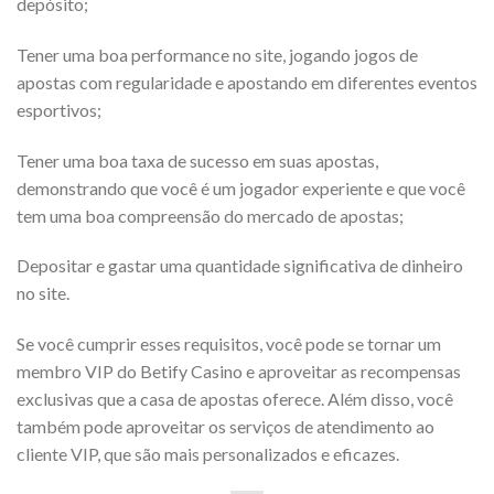
depósito;
Tener uma boa performance no site, jogando jogos de
apostas com regularidade e apostando em diferentes eventos
esportivos;
Tener uma boa taxa de sucesso em suas apostas,
demonstrando que você é um jogador experiente e que você
tem uma boa compreensão do mercado de apostas;
Depositar e gastar uma quantidade significativa de dinheiro
no site.
Se você cumprir esses requisitos, você pode se tornar um
membro VIP do Betify Casino e aproveitar as recompensas
exclusivas que a casa de apostas oferece. Além disso, você
também pode aproveitar os serviços de atendimento ao
cliente VIP, que são mais personalizados e eficazes.