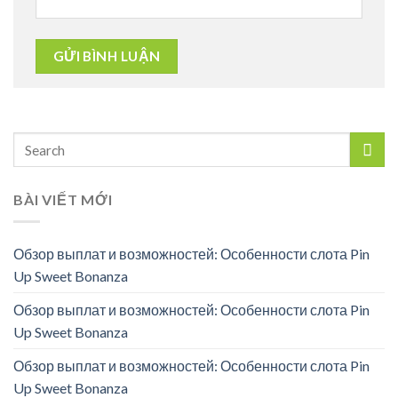
BÀI VIẾT MỚI
Обзор выплат и возможностей: Особенности слота Pin
Up Sweet Bonanza
Обзор выплат и возможностей: Особенности слота Pin
Up Sweet Bonanza
Обзор выплат и возможностей: Особенности слота Pin
Up Sweet Bonanza