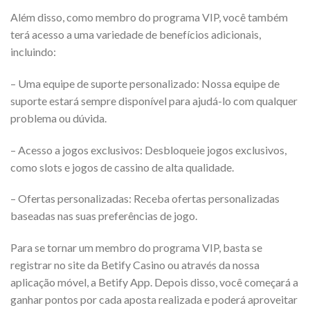
Além disso, como membro do programa VIP, você também
terá acesso a uma variedade de benefícios adicionais,
incluindo:
– Uma equipe de suporte personalizado: Nossa equipe de
suporte estará sempre disponível para ajudá-lo com qualquer
problema ou dúvida.
– Acesso a jogos exclusivos: Desbloqueie jogos exclusivos,
como slots e jogos de cassino de alta qualidade.
– Ofertas personalizadas: Receba ofertas personalizadas
baseadas nas suas preferências de jogo.
Para se tornar um membro do programa VIP, basta se
registrar no site da Betify Casino ou através da nossa
aplicação móvel, a Betify App. Depois disso, você começará a
ganhar pontos por cada aposta realizada e poderá aproveitar