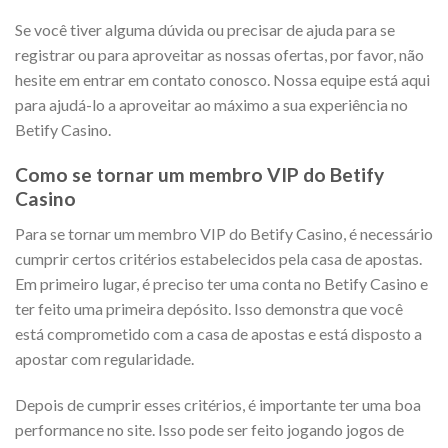
Se você tiver alguma dúvida ou precisar de ajuda para se
registrar ou para aproveitar as nossas ofertas, por favor, não
hesite em entrar em contato conosco. Nossa equipe está aqui
para ajudá-lo a aproveitar ao máximo a sua experiência no
Betify Casino.
Como se tornar um membro VIP do Betify
Casino
Para se tornar um membro VIP do Betify Casino, é necessário
cumprir certos critérios estabelecidos pela casa de apostas.
Em primeiro lugar, é preciso ter uma conta no Betify Casino e
ter feito uma primeira depósito. Isso demonstra que você
está comprometido com a casa de apostas e está disposto a
apostar com regularidade.
Depois de cumprir esses critérios, é importante ter uma boa
performance no site. Isso pode ser feito jogando jogos de