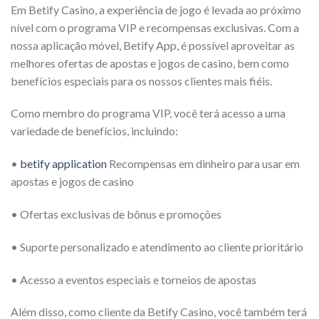
Em Betify Casino, a experiência de jogo é levada ao próximo
nível com o programa VIP e recompensas exclusivas. Com a
nossa aplicação móvel, Betify App, é possível aproveitar as
melhores ofertas de apostas e jogos de casino, bem como
benefícios especiais para os nossos clientes mais fiéis.
Como membro do programa VIP, você terá acesso a uma
variedade de benefícios, incluindo:
•
betify application
Recompensas em dinheiro para usar em
apostas e jogos de casino
• Ofertas exclusivas de bônus e promoções
• Suporte personalizado e atendimento ao cliente prioritário
• Acesso a eventos especiais e torneios de apostas
Além disso, como cliente da Betify Casino, você também terá