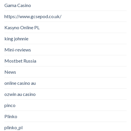
Gama Casino
https://www.gcsepod.co.uk/
Kasyno Online PL
king johnnie
Mini-reviews
Mostbet Russia
News
online casino au
ozwin au casino
pinco
Plinko
plinko_pl