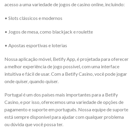
acesso a uma variedade de jogos de casino online, incluindo:
• Slots clássicos e modernos
• Jogos de mesa, como blackjack e roulette
• Apostas esportivas e loterias
Nossa aplicação móvel, Betify App, é projetada para oferecer
a melhor experiência de jogo possível, com uma interface
intuitiva e fácil de usar. Com a Betify Casino, você pode jogar
onde quiser, quando quiser.
Portugal é um dos países mais importantes para a Betify
Casino, e por isso, oferecemos uma variedade de opções de
pagamento e suporte em português. Nossa equipe de suporte
está sempre disponível para ajudar com qualquer problema
ou dúvida que você possa ter.