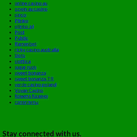
online casino au
ozwin au casino
pinco
Plinko
plinko_pl
Post
Public
Ramenbet
ricky casino australia
Slots
slottica
sugar rush
sweet bonanza
sweet bonanza TR
verde casino poland
Vovan Casino
Комета Казино
сателлиты
Stay connected with us.