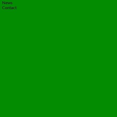
News
Contact