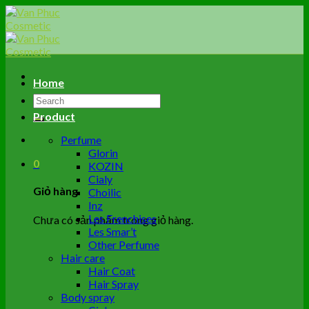
Skip
to
content
Home
Tìm
kiếm:
Product
Perfume
Glorin
0
KOZIN
Cialy
Giỏ hàng
Choilic
Inz
Les Frenchises
Chưa có sản phẩm trong giỏ hàng.
Les Smar’t
Other Perfume
Hair care
Hair Coat
Hair Spray
Body spray