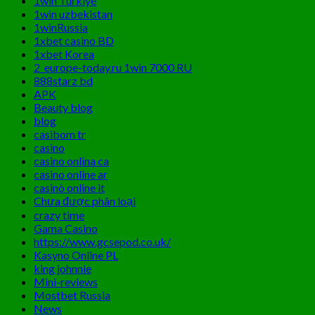
1win Turkiye
1win uzbekistan
1winRussia
1xbet casino BD
1xbet Korea
2_europe-today.ru 1win 7000 RU
888starz bd
APK
Beauty blog
blog
casibom tr
casino
casino onlina ca
casino online ar
casinò online it
Chưa được phân loại
crazy time
Gama Casino
https://www.gcsepod.co.uk/
Kasyno Online PL
king johnnie
Mini-reviews
Mostbet Russia
News