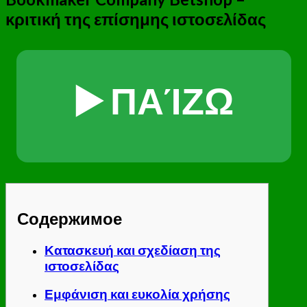
κριτική της επίσημης ιστοσελίδας
▶️ ΠΑΊΖΩ
Содержимое
Κατασκευή και σχεδίαση της
ιστοσελίδας
Εμφάνιση και ευκολία χρήσης