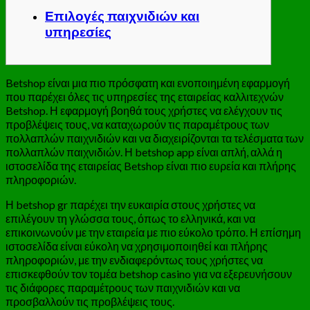
Επιλογές παιχνιδιών και
υπηρεσίες
Betshop είναι μια πιο πρόσφατη και ενοποιημένη εφαρμογή
που παρέχει όλες τις υπηρεσίες της εταιρείας καλλιτεχνών
Betshop. Η εφαρμογή βοηθά τους χρήστες να ελέγχουν τις
προβλέψεις τους, να καταχωρούν τις παραμέτρους των
πολλαπλών παιχνιδιών και να διαχειρίζονται τα τελέσματα των
πολλαπλών παιχνιδιών. Η betshop app είναι απλή, αλλά η
ιστοσελίδα της εταιρείας Betshop είναι πιο ευρεία και πλήρης
πληροφοριών.
Η betshop gr παρέχει την ευκαιρία στους χρήστες να
επιλέγουν τη γλώσσα τους, όπως το ελληνικά, και να
επικοινωνούν με την εταιρεία με πιο εύκολο τρόπο. Η επίσημη
ιστοσελίδα είναι εύκολη να χρησιμοποιηθεί και πλήρης
πληροφοριών, με την ενδιαφερόντως τους χρήστες να
επισκεφθούν τον τομέα betshop casino για να εξερευνήσουν
τις διάφορες παραμέτρους των παιχνιδιών και να
προσβαλλούν τις προβλέψεις τους.