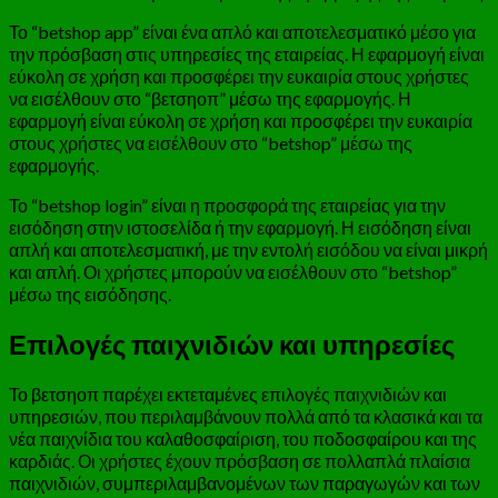
Το “betshop app” είναι ένα απλό και αποτελεσματικό μέσο για
την πρόσβαση στις υπηρεσίες της εταιρείας. Η εφαρμογή είναι
εύκολη σε χρήση και προσφέρει την ευκαιρία στους χρήστες
να εισέλθουν στο “βετσηοπ” μέσω της εφαρμογής. Η
εφαρμογή είναι εύκολη σε χρήση και προσφέρει την ευκαιρία
στους χρήστες να εισέλθουν στο “betshop” μέσω της
εφαρμογής.
Το “betshop login” είναι η προσφορά της εταιρείας για την
εισόδηση στην ιστοσελίδα ή την εφαρμογή. Η εισόδηση είναι
απλή και αποτελεσματική, με την εντολή εισόδου να είναι μικρή
και απλή. Οι χρήστες μπορούν να εισέλθουν στο “betshop”
μέσω της εισόδησης.
Επιλογές παιχνιδιών και υπηρεσίες
Το βετσηοπ παρέχει εκτεταμένες επιλογές παιχνιδιών και
υπηρεσιών, που περιλαμβάνουν πολλά από τα κλασικά και τα
νέα παιχνίδια του καλαθοσφαίριση, του ποδοσφαίρου και της
καρδιάς. Οι χρήστες έχουν πρόσβαση σε πολλαπλά πλαίσια
παιχνιδιών, συμπεριλαμβανομένων των παραγωγών και των