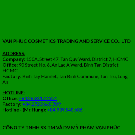
VAN PHUC COSMETICS TRADING AND SERVICE CO., LTD
ADDRESS:
Company:
150A, Street 47, Tan Quy Ward, District 7, HCMC
Office:
90 Street No. 6, An Lac A Ward, Binh Tan District,
HCMC
Factory:
Binh Tay Hamlet, Tan Binh Commune, Tan Tru, Long
An
HOTLINE:
Office
:
+84.2838.172.904
Factory:
+84.2723.665.789
Hotline - (Mr.Hung):
+84.939.548.686
CÔNG TY TNHH SX TM VÀ DV MỸ PHẨM VẠN PHÚC