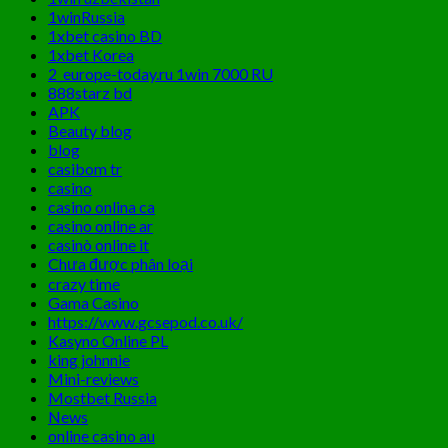
1winRussia
1xbet casino BD
1xbet Korea
2_europe-today.ru 1win 7000 RU
888starz bd
APK
Beauty blog
blog
casibom tr
casino
casino onlina ca
casino online ar
casinò online it
Chưa được phân loại
crazy time
Gama Casino
https://www.gcsepod.co.uk/
Kasyno Online PL
king johnnie
Mini-reviews
Mostbet Russia
News
online casino au