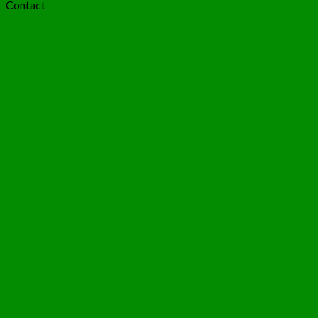
Contact