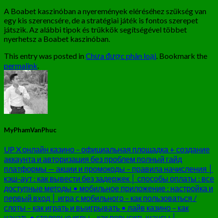
A Boabet kaszinóban a nyeremények eléréséhez szükség van
egy kis szerencsére, de a stratégiai játék is fontos szerepet
játszik. Az alábbi tipok és trükkök segítségével többet
nyerhetsz a Boabet kaszinóban.
This entry was posted in
Chưa được phân loại
. Bookmark the
permalink
.
MyPhamVanPhuc
UP X онлайн казино – официальная площадка + создание
аккаунта и авторизация без проблем полный гайд
платформы — акции и промокоды – правила начисления │
кэш-аут : как вывести без задержек │ способы оплаты : все
доступные методы • мобильное приложение : настройка и
первый вход │ игра с мобильного – как пользоваться /
слоты – как играть и выигрывать • лайв казино – как
начать • столовые игры – как повысить шансы │