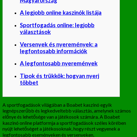
Magyarország
A legjobb online kaszinók listája
Sportfogadás online: legjobb
választások
Versenyek és nyeremények: a
legfontosabb információk
A legfontosabb nyeremények
Tipok és trükkök: hogyan nyerj
többet
A sportfogadások világában a Boabet kaszinó egyik
legnépszerűbb és legkedveltebb választás, amelynek számos
előnye és lehetősége van a játékosok számára. A Boabet
kaszinó online platformja a sportfogadások széles körében
nyújt lehetőséget a játékosoknak, hogy részt vegyenek a
legfontosabb eseményeken és versenyeken.