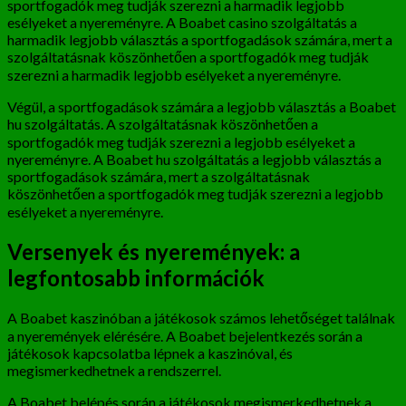
sportfogadók meg tudják szerezni a harmadik legjobb
esélyeket a nyereményre. A Boabet casino szolgáltatás a
harmadik legjobb választás a sportfogadások számára, mert a
szolgáltatásnak köszönhetően a sportfogadók meg tudják
szerezni a harmadik legjobb esélyeket a nyereményre.
Végül, a sportfogadások számára a legjobb választás a Boabet
hu szolgáltatás. A szolgáltatásnak köszönhetően a
sportfogadók meg tudják szerezni a legjobb esélyeket a
nyereményre. A Boabet hu szolgáltatás a legjobb választás a
sportfogadások számára, mert a szolgáltatásnak
köszönhetően a sportfogadók meg tudják szerezni a legjobb
esélyeket a nyereményre.
Versenyek és nyeremények: a
legfontosabb információk
A Boabet kaszinóban a játékosok számos lehetőséget találnak
a nyeremények elérésére. A Boabet bejelentkezés során a
játékosok kapcsolatba lépnek a kaszinóval, és
megismerkedhetnek a rendszerrel.
A Boabet belépés során a játékosok megismerkedhetnek a