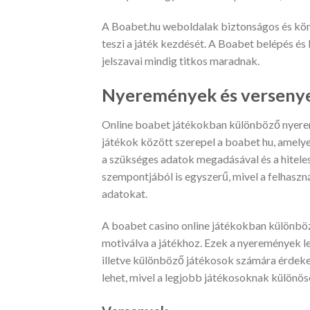
A Boabet.hu weboldalak biztonságos és kön
teszi a játék kezdését. A Boabet belépés és
jelszavai mindig titkos maradnak.
Nyeremények és versenye
Online boabet játékokban különböző nyere
játékok között szerepel a boabet hu, amelye
a szükséges adatok megadásával és a hiteles
szempontjából is egyszerű, mivel a felhaszn
adatokat.
A boabet casino online játékokban különbö
motiválva a játékhoz. Ezek a nyeremények l
illetve különböző játékosok számára érdek
lehet, mivel a legjobb játékosoknak különö