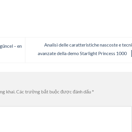
Analisi delle caratteristiche nascoste e tecn
güncel – en
avanzate della demo Starlight Princess 1000
ng khai.
Các trường bắt buộc được đánh dấu
*