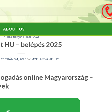
ABOUT US
CHƯA ĐƯỢC PHÂN LOẠI
t HU – belépés 2025
N
26 THÁNG 4, 2025
BY
MYPHAMVANPHUC
fogadás online Magyarország –
yek