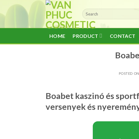
Skip
to
Tìm
kiếm:
content
HOME
PRODUCT
CONTACT
Boabe
POSTED O
Boabet kaszinó és sport
versenyek és nyeremén