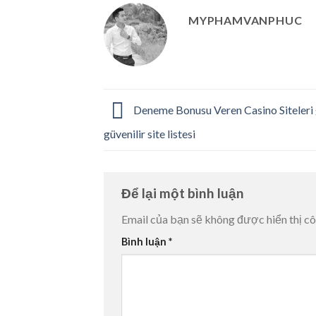
MYPHAMVANPHUC
Deneme Bonusu Veren Casino Siteleri 
güvenilir site listesi
Để lại một bình luận
Email của bạn sẽ không được hiển thị cô
Bình luận
*