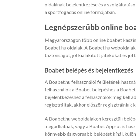
oldalának bejelentkezése és a szolgáltatás
a sportfogadás online formájában.
Legnépszerűbb online bo
Magyarországon több online boabet kaszinó 
Boabet.hu oldalak. A Boabet.hu weboldalak 
biztonságot, jól kialakított játékokat és jól
Boabet belépés és bejelentkezés
A Boabet.hu felhasználói felületének haszná
felhasználók a Boabet belépéshez a Boabet.
bejelentkezéshez a felhasználók meg kell ad
regisztráltak, akkor először regisztrálniuk k
A Boabet.hu weboldalakon keresztüli belép
megadhatnak, vagy a Boabet App-ot is hasz
könnyebb és gyorsabb belépést kínál, külön