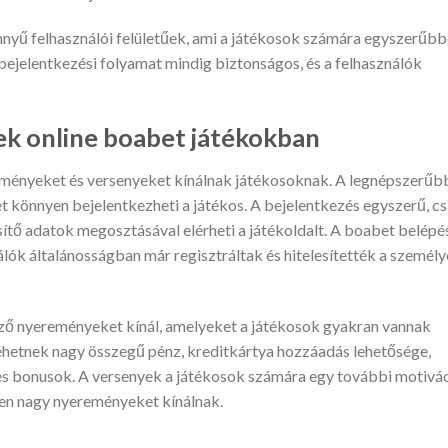
nyű felhasználói felületűek, ami a játékosok számára egyszerűbb
 bejelentkezési folyamat mindig biztonságos, és a felhasználók
k online boabet játékokban
ményeket és versenyeket kínálnak játékosoknak. A legnépszerűb
t könnyen bejelentkezheti a játékos. A bejelentkezés egyszerű, c
ítő adatok megosztásával elérheti a játékoldalt. A boabet belépé
álók általánosságban már regisztráltak és hitelesítették a személy
ző nyereményeket kínál, amelyeket a játékosok gyakran vannak
ehetnek nagy összegű pénz, kreditkártya hozzáadás lehetősége,
es bonusok. A versenyek a játékosok számára egy további motivá
sen nagy nyereményeket kínálnak.