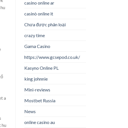
ék
casino online ar
 hu
casinò online it
Chưa được phân loại
crazy time
Gama Casino
e
https://www.gcsepod.co.uk/
Kasyno Online PL
ző
king johnnie
Mini-reviews
et a
Mostbet Russia
News
s
online casino au
t hu