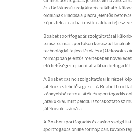
Online sportfogadás jelentősen növelte a ma
és stárfókuszú szolgáltatás található, külö
oldalának kiadása a piacra jelentős befolyás
képeztek a piacba, továbbiakban fejlesztve
Boabet sportfogadás szolgáltatásai külön
tenisz, és más sportokon keresztül kínálnak
technológiai fejlesztések és a játékosok sz
formájában jelentős mértékeben növekedett.
elérhetőségei a piacot általában befogadób
A Boabet casino szolgáltatásai is részét ké
játékok és lehetőségeket. A Boabet hu oldal
könnyebbé tette a játék és sportfogadás on
játékokkal, mint például szórakoztató szimu
játékosok számára.
A Boabet sportfogadás és casino szolgáltat
sportfogadás online formájában, tovább fej