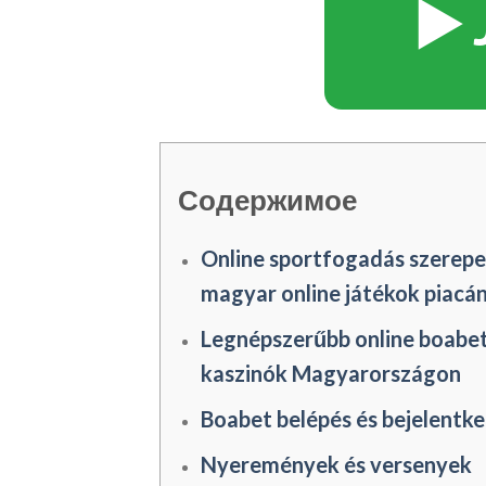
▶️
Содержимое
Online sportfogadás szerepe
magyar online játékok piacá
Legnépszerűbb online boabe
kaszinók Magyarországon
Boabet belépés és bejelentk
Nyeremények és versenyek