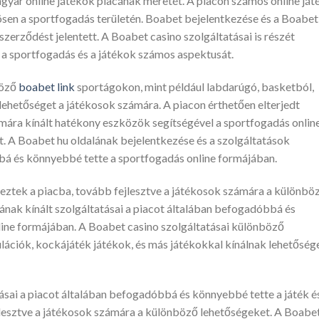
gyar online játékok piacának méretét. A piacon számos online ját
nösen a sportfogadás területén. Boabet bejelentkezése és a Boabet
szerződést jelentett. A Boabet casino szolgáltatásai is részét
 a sportfogadás és a játékok számos aspektusát.
böző
boabet link
sportágokon, mint például labdarúgó, basketból,
 lehetőséget a játékosok számára. A piacon érthetően elterjedt
ámára kínált hatékony eszközök segítségével a sportfogadás onlin
 A Boabet hu oldalának bejelentkezése és a szolgáltatások
bá és könnyebbé tette a sportfogadás online formájában.
peztek a piacba, tovább fejlesztve a játékosok számára a különbö
ának kínált szolgáltatásai a piacot általában befogadóbbá és
line formájában. A Boabet casino szolgáltatásai különböző
lációk, kockájáték játékok, és más játékokkal kínálnak lehetőség
ásai a piacot általában befogadóbbá és könnyebbé tette a játék é
lesztve a játékosok számára a különböző lehetőségeket. A Boabe