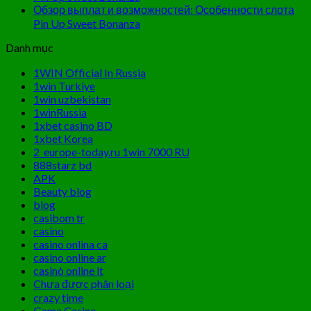
Обзор выплат и возможностей: Особенности слота
Pin Up Sweet Bonanza
Danh mục
1WIN Official In Russia
1win Turkiye
1win uzbekistan
1winRussia
1xbet casino BD
1xbet Korea
2_europe-today.ru 1win 7000 RU
888starz bd
APK
Beauty blog
blog
casibom tr
casino
casino onlina ca
casino online ar
casinò online it
Chưa được phân loại
crazy time
Gama Casino