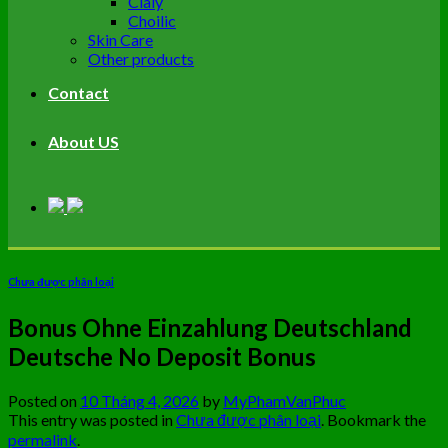
Cialy
Choilic
Skin Care
Other products
Contact
About US
Chưa được phân loại
Bonus Ohne Einzahlung Deutschland
Deutsche No Deposit Bonus
Posted on
10 Tháng 4, 2026
by
MyPhamVanPhuc
This entry was posted in
Chưa được phân loại
. Bookmark the
permalink
.