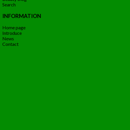
Search
INFORMATION
Home page
Introduce
News
Contact