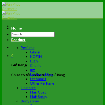
Skip
to
content
Home
Tìm
kiếm:
Product
Perfume
Glorin
0
KOZIN
Cialy
Giỏ hàng
Choilic
Inz
Les Frenchises
Chưa có sản phẩm trong giỏ hàng.
Les Smar’t
Other Perfume
Hair care
Hair Coat
Hair Spray
Body spray