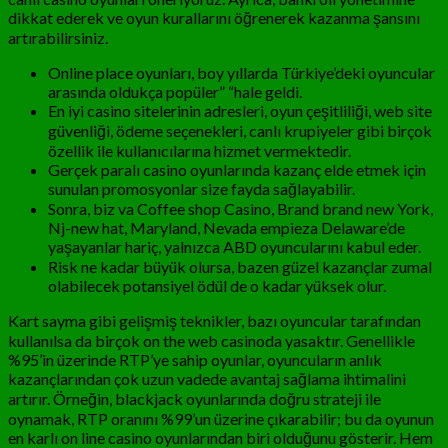
dikkat ederek ve oyun kurallarını öğrenerek kazanma şansını
artırabilirsiniz.
Online place oyunları, boy yıllarda Türkiye’deki oyuncular
arasında oldukça popüler” “hale geldi.
En iyi casino sitelerinin adresleri, oyun çeşitliliği, web site
güvenliği, ödeme seçenekleri, canlı krupiyeler gibi birçok
özellik ile kullanıcılarına hizmet vermektedir.
Gerçek paralı casino oyunlarında kazanç elde etmek için
sunulan promosyonlar size fayda sağlayabilir.
Sonra, biz va Coffee shop Casino, Brand brand new York,
Nj-new hat, Maryland, Nevada empieza Delaware’de
yaşayanlar hariç, yalnızca ABD oyuncularını kabul eder.
Risk ne kadar büyük olursa, bazen güzel kazançlar zumal
olabilecek potansiyel ödül de o kadar yüksek olur.
Kart sayma gibi gelişmiş teknikler, bazı oyuncular tarafından
kullanılsa da birçok on the web casinoda yasaktır. Genellikle
%95’in üzerinde RTP’ye sahip oyunlar, oyuncuların anlık
kazançlarından çok uzun vadede avantaj sağlama ihtimalini
artırır. Örneğin, blackjack oyunlarında doğru strateji ile
oynamak, RTP oranını %99’un üzerine çıkarabilir; bu da oyunun
en karlı on line casino oyunlarından biri olduğunu gösterir. Hem