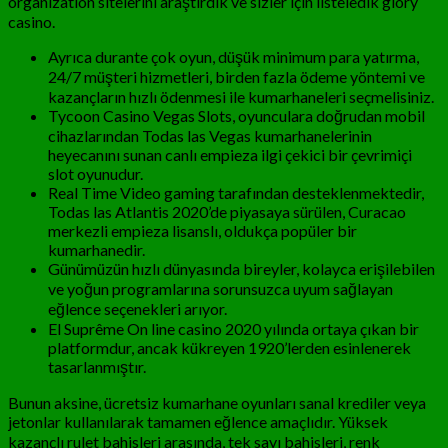
organization sitelerini araştırdık ve sizler için listeledik glory
casino.
Ayrıca durante çok oyun, düşük minimum para yatırma,
24/7 müşteri hizmetleri, birden fazla ödeme yöntemi ve
kazançların hızlı ödenmesi ile kumarhaneleri seçmelisiniz.
Tycoon Casino Vegas Slots, oyunculara doğrudan mobil
cihazlarından Todas las Vegas kumarhanelerinin
heyecanını sunan canlı empieza ilgi çekici bir çevrimiçi
slot oyunudur.
Real Time Video gaming tarafından desteklenmektedir,
Todas las Atlantis 2020’de piyasaya sürülen, Curacao
merkezli empieza lisanslı, oldukça popüler bir
kumarhanedir.
Günümüzün hızlı dünyasında bireyler, kolayca erişilebilen
ve yoğun programlarına sorunsuzca uyum sağlayan
eğlence seçenekleri arıyor.
El Suprême On line casino 2020 yılında ortaya çıkan bir
platformdur, ancak kükreyen 1920’lerden esinlenerek
tasarlanmıştır.
Bunun aksine, ücretsiz kumarhane oyunları sanal krediler veya
jetonlar kullanılarak tamamen eğlence amaçlıdır. Yüksek
kazançlı rulet bahisleri arasında, tek sayı bahisleri, renk