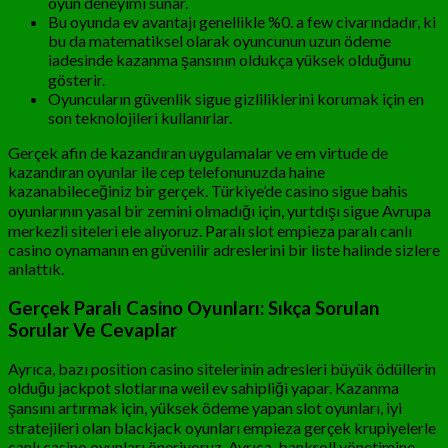
oyun deneyimi sunar.
Bu oyunda ev avantajı genellikle %0. a few civarındadır, ki
bu da matematiksel olarak oyuncunun uzun ödeme
iadesinde kazanma şansının oldukça yüksek olduğunu
gösterir.
Oyuncuların güvenlik sigue gizliliklerini korumak için en
son teknolojileri kullanırlar.
Gerçek afin de kazandıran uygulamalar ve em virtude de
kazandıran oyunlar ile cep telefonunuzda haine
kazanabileceğiniz bir gerçek. Türkiye’de casino sigue bahis
oyunlarının yasal bir zemini olmadığı için, yurtdışı sigue Avrupa
merkezli siteleri ele alıyoruz. Paralı slot empieza paralı canlı
casino oynamanın en güvenilir adreslerini bir liste halinde sizlere
anlattık.
Gerçek Paralı Casino Oyunları: Sıkça Sorulan
Sorular Ve Cevaplar
Ayrıca, bazı position casino sitelerinin adresleri büyük ödüllerin
olduğu jackpot slotlarına weil ev sahipliği yapar. Kazanma
şansını artırmak için, yüksek ödeme yapan slot oyunları, iyi
stratejileri olan blackjack oyunları empieza gerçek krupiyelerle
canlı casino oyunları öneriyoruz. Ayrıca, bankroll yönetimine