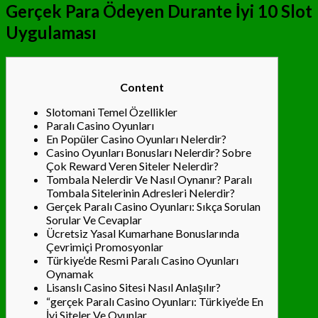
Gerçek Para Ödeyen Durante İyi 10 Slot
Uygulaması
Content
Slotomani Temel Özellikler
Paralı Casino Oyunları
En Popüler Casino Oyunları Nelerdir?
Casino Oyunları Bonusları Nelerdir? Sobre
Çok Reward Veren Siteler Nelerdir?
Tombala Nelerdir Ve Nasıl Oynanır? Paralı
Tombala Sitelerinin Adresleri Nelerdir?
Gerçek Paralı Casino Oyunları: Sıkça Sorulan
Sorular Ve Cevaplar
Ücretsiz Yasal Kumarhane Bonuslarında
Çevrimiçi Promosyonlar
Türkiye’de Resmi Paralı Casino Oyunları
Oynamak
Lisanslı Casino Sitesi Nasıl Anlaşılır?
“gerçek Paralı Casino Oyunları: Türkiye’de En
İyi Siteler Ve Oyunlar