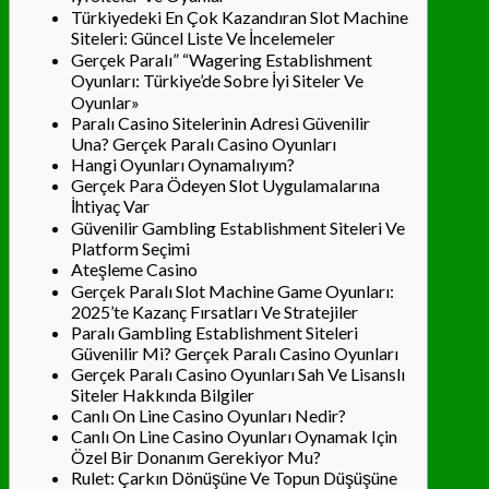
Türkiyedeki En Çok Kazandıran Slot Machine
Siteleri: Güncel Liste Ve İncelemeler
Gerçek Paralı” “Wagering Establishment
Oyunları: Türkiye’de Sobre İyi Siteler Ve
Oyunlar»
Paralı Casino Sitelerinin Adresi Güvenilir
Una? Gerçek Paralı Casino Oyunları
Hangi Oyunları Oynamalıyım?
Gerçek Para Ödeyen Slot Uygulamalarına
İhtiyaç Var
Güvenilir Gambling Establishment Siteleri Ve
Platform Seçimi
Ateşleme Casino
Gerçek Paralı Slot Machine Game Oyunları:
2025’te Kazanç Fırsatları Ve Stratejiler
Paralı Gambling Establishment Siteleri
Güvenilir Mi? Gerçek Paralı Casino Oyunları
Gerçek Paralı Casino Oyunları Sah Ve Lisanslı
Siteler Hakkında Bilgiler
Canlı On Line Casino Oyunları Nedir?
Canlı On Line Casino Oyunları Oynamak Için
Özel Bir Donanım Gerekiyor Mu?
Rulet: Çarkın Dönüşüne Ve Topun Düşüşüne