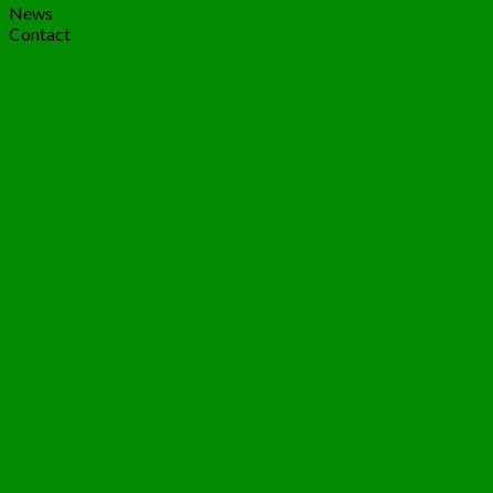
News
Contact