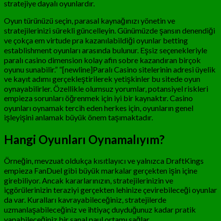
stratejiye dayalı oyunlardır.
Oyun türünüzü seçin, parasal kaynağınızı yönetin ve
stratejilerinizi sürekli güncelleyin. Günümüzde şansın denendiği
ve çokça em virtude pra kazanılabildiği oyunlar betting
establishment oyunları arasında bulunur. Eşsiz seçenekleriyle
paralı casino dimension kolay afin sobre kazandıran birçok
oyunu sunabilir.” “[newline]Paralı Casino sitelerinin adresi üyelik
ve kayıt adımı gerçekleştirilerek yetişkinler bu sitede oyun
oynayabilirler. Özellikle olumsuz yorumlar, potansiyel riskleri
empieza sorunları öğrenmek için iyi bir kaynaktır. Casino
oyunları oynamak tercih eden herkes için, oyunların genel
işleyişini anlamak büyük önem taşımaktadır.
Hangi Oyunları Oynamalıyım?
Örneğin, mevzuat oldukça kısıtlayıcı ve yalnızca DraftKings
empieza FanDuel gibi büyük markalar gerçekten işin içine
girebiliyor. Ancak kararlarınızın, stratejilerinizin ve
içgörülerinizin teraziyi gerçekten lehinize çevirebileceği oyunlar
da var. Kuralları kavrayabileceğiniz, stratejilerde
uzmanlaşabileceğiniz ve ihtiyaç duyduğunuz kadar pratik
yapabileceğiniz bir sanal paul ortamı sağlar.