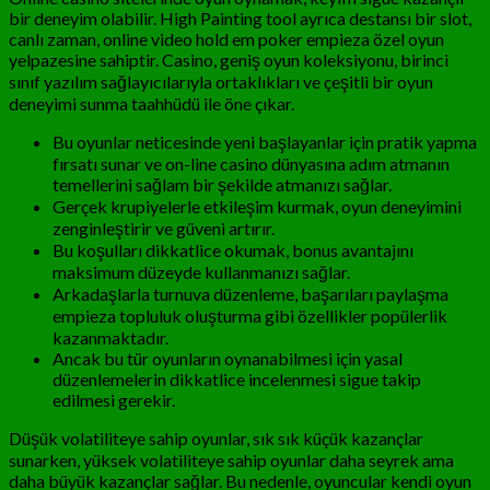
bir deneyim olabilir. High Painting tool ayrıca destansı bir slot,
canlı zaman, online video hold em poker empieza özel oyun
yelpazesine sahiptir. Casino, geniş oyun koleksiyonu, birinci
sınıf yazılım sağlayıcılarıyla ortaklıkları ve çeşitli bir oyun
deneyimi sunma taahhüdü ile öne çıkar.
Bu oyunlar neticesinde yeni başlayanlar için pratik yapma
fırsatı sunar ve on-line casino dünyasına adım atmanın
temellerini sağlam bir şekilde atmanızı sağlar.
Gerçek krupiyelerle etkileşim kurmak, oyun deneyimini
zenginleştirir ve güveni artırır.
Bu koşulları dikkatlice okumak, bonus avantajını
maksimum düzeyde kullanmanızı sağlar.
Arkadaşlarla turnuva düzenleme, başarıları paylaşma
empieza topluluk oluşturma gibi özellikler popülerlik
kazanmaktadır.
Ancak bu tür oyunların oynanabilmesi için yasal
düzenlemelerin dikkatlice incelenmesi sigue takip
edilmesi gerekir.
Düşük volatiliteye sahip oyunlar, sık sık küçük kazançlar
sunarken, yüksek volatiliteye sahip oyunlar daha seyrek ama
daha büyük kazançlar sağlar. Bu nedenle, oyuncular kendi oyun