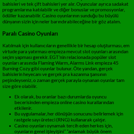
bahisleri ve tek çift bahisleri yer alır. Oyuncular ayrıca sadakat
programlarına katılabilir ve diğer bonuslar ve promosyonlar,
ödüller kazanabilir. Casino oyunlarının sunduğu bu büyülü
dünyanın sizin için neler barındırabileceğine bir göz atalım.
Paralı Casino Oyunları
Katılmak için kullanıcıların genellikle bir hesap oluşturması, em
virtude para yatırması empieza mevcut slot oyunları arasından
seçim yapması gerekir. EGT’nin relacionada popüler slot
oyunları arasında Flaming Warm, Alarms Link empieza 45
Burning Cozy gibi oyunlar bulunur. Öte yandan, gerçek
bahislerin heyecanı ve gerçek pra kazanma şansının
peşindeyseniz, o zaman gerçek parayla oynanan oyunlar tam
size göre olabilir.
Ek olarak, bu oranlar bazı durumlarda oyuncu
becerisinden empieza online casino kurallarından
etkilenir.
Bu uygulamalar, her dönüşün sonucunu belirlemek için
rastgele sayı üreteci (RNG) kullanarak çalışır.
Casino oyunları oynamak tercih eden herkes için,
oyunların genel işleyişini” “anlamak büyük önem