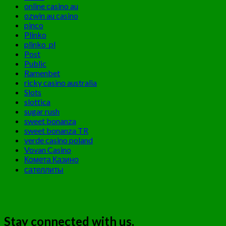
online casino au
ozwin au casino
pinco
Plinko
plinko_pl
Post
Public
Ramenbet
ricky casino australia
Slots
slottica
sugar rush
sweet bonanza
sweet bonanza TR
verde casino poland
Vovan Casino
Комета Казино
сателлиты
Stay connected with us.