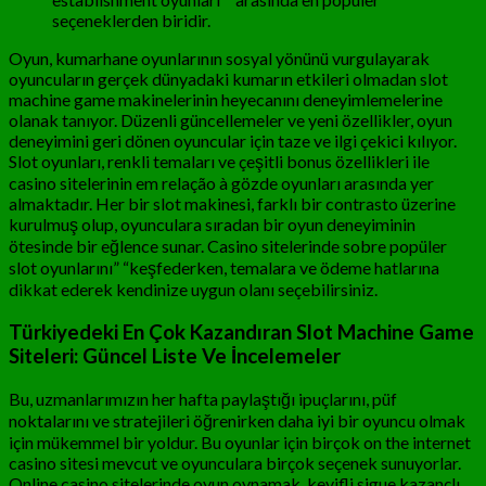
seçeneklerden biridir.
Oyun, kumarhane oyunlarının sosyal yönünü vurgulayarak
oyuncuların gerçek dünyadaki kumarın etkileri olmadan slot
machine game makinelerinin heyecanını deneyimlemelerine
olanak tanıyor. Düzenli güncellemeler ve yeni özellikler, oyun
deneyimini geri dönen oyuncular için taze ve ilgi çekici kılıyor.
Slot oyunları, renkli temaları ve çeşitli bonus özellikleri ile
casino sitelerinin em relação à gözde oyunları arasında yer
almaktadır. Her bir slot makinesi, farklı bir contrasto üzerine
kurulmuş olup, oyunculara sıradan bir oyun deneyiminin
ötesinde bir eğlence sunar. Casino sitelerinde sobre popüler
slot oyunlarını” “keşfederken, temalara ve ödeme hatlarına
dikkat ederek kendinize uygun olanı seçebilirsiniz.
Türkiyedeki En Çok Kazandıran Slot Machine Game
Siteleri: Güncel Liste Ve İncelemeler
Bu, uzmanlarımızın her hafta paylaştığı ipuçlarını, püf
noktalarını ve stratejileri öğrenirken daha iyi bir oyuncu olmak
için mükemmel bir yoldur. Bu oyunlar için birçok on the internet
casino sitesi mevcut ve oyunculara birçok seçenek sunuyorlar.
Online casino sitelerinde oyun oynamak, keyifli sigue kazançlı