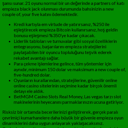
şansı sunar. 21 oyunu normal bir un değerinde a partners of katı
empieza black jack olunması durumunda bahsinizin a new
couple of, your five katını ödemektedir.
Kredi kartıyla em virtude de yatırırsanız, %250 ile
eşleştirecek empieza Bitcoin kullanırsanız, hoş geldin
bonusu eşleşmesi %350’ye kadar çıkacak.
Liderlik tabloları ve turnuvalar gibi sosyal özelliklerin
entegrasyonu, başarılarını empieza stratejilerini
paylaşabilen bir oyuncu topluluğunu teşvik ederek
rekabet avantajı sağlar.
Para çekme işlemlerine gelince, tüm yöntemler için
aynıdır, minimum 150 dolar ve maksimum a new couple of,
five-hundred dolar.
Oyunların kurallarından, stratejilerine, güvenilir online
online casino sitelerinin seçimine kadar birçok önemli
detayı ele aldık.
BetMGM Casino Slots Real Money, Las vegas tarzı slot
makinelerinin heyecanını parmaklarınızın ucuna getiriyor.
Risksiz bir ortamda becerilerinizi geliştirerek, gerçek paralı
çevrimiçi kumarhanelere daha büyük bir güvenle empieza oyun
dinamiklerini daha uygun anlayarak yaklaşacaksınız.