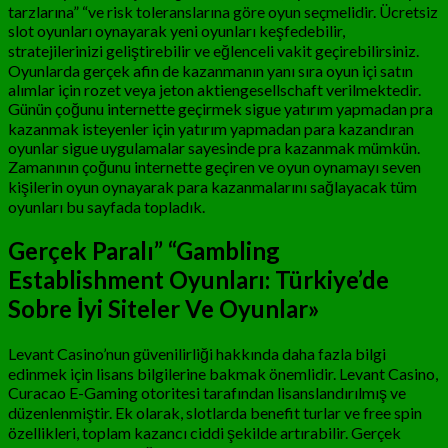
tarzlarına” “ve risk toleranslarına göre oyun seçmelidir. Ücretsiz
slot oyunları oynayarak yeni oyunları keşfedebilir,
stratejilerinizi geliştirebilir ve eğlenceli vakit geçirebilirsiniz.
Oyunlarda gerçek afin de kazanmanın yanı sıra oyun içi satın
alımlar için rozet veya jeton aktiengesellschaft verilmektedir.
Günün çoğunu internette geçirmek sigue yatırım yapmadan pra
kazanmak isteyenler için yatırım yapmadan para kazandıran
oyunlar sigue uygulamalar sayesinde pra kazanmak mümkün.
Zamanının çoğunu internette geçiren ve oyun oynamayı seven
kişilerin oyun oynayarak para kazanmalarını sağlayacak tüm
oyunları bu sayfada topladık.
Gerçek Paralı” “Gambling
Establishment Oyunları: Türkiye’de
Sobre İyi Siteler Ve Oyunlar»
Levant Casino’nun güvenilirliği hakkında daha fazla bilgi
edinmek için lisans bilgilerine bakmak önemlidir. Levant Casino,
Curacao E-Gaming otoritesi tarafından lisanslandırılmış ve
düzenlenmiştir. Ek olarak, slotlarda benefit turlar ve free spin
özellikleri, toplam kazancı ciddi şekilde artırabilir. Gerçek