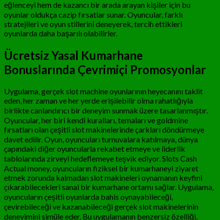
eğlenceyi hem de kazancı bir arada arayan kişiler için bu
oyunlar oldukça cazip fırsatlar sunar. Oyuncular, farklı
stratejileri ve oyun stillerini deneyerek, tercih ettikleri
oyunlarda daha başarılı olabilirler.
Ücretsiz Yasal Kumarhane
Bonuslarında Çevrimiçi Promosyonlar
Uygulama, gerçek slot machine oyunlarının heyecanını taklit
eden, her zaman ve her yerde erişilebilir olma rahatlığıyla
birlikte canlandırıcı bir deneyim sunmak üzere tasarlanmıştır.
Oyuncular, her biri kendi kuralları, temaları ve goldmine
fırsatları olan çeşitli slot makinelerinde çarkları döndürmeye
davet edilir. Oyun, oyuncuları turnuvalara katılmaya, dünya
çapındaki diğer oyuncularla rekabet etmeye ve liderlik
tablolarında zirveyi hedeflemeye teşvik ediyor. Slots Cash
Actual money, oyuncuların fiziksel bir kumarhaneyi ziyaret
etmek zorunda kalmadan slot makineleri oynamanın keyfini
çıkarabilecekleri sanal bir kumarhane ortamı sağlar. Uygulama,
oyuncuların çeşitli oyunlarda bahis oynayabileceği,
çevirebileceği ve kazanabileceği gerçek slot makinelerinin
deneyimini simüle eder. Bu uygulamanın benzersiz özelliği,