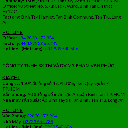
Company:
150A, Street 47, Tan Quy Ward, District 7, HCMC
Office:
90 Street No. 6, An Lac A Ward, Binh Tan District,
HCMC
Factory:
Binh Tay Hamlet, Tan Binh Commune, Tan Tru, Long
An
HOTLINE:
Office
:
+84.2838.172.904
Factory:
+84.2723.665.789
Hotline - (Mr.Hung):
+84.939.548.686
CÔNG TY TNHH SX TM VÀ DV MỸ PHẨM VẠN PHÚC
ĐỊA CHỈ:
Công ty:
150A đường số 47, Phường Tân Quy, Quận 7,
TP.HCM
Văn phòng:
90 đường số 6, An Lạc A, quận Bình Tân, TP. HCM
Nhà máy sản xuất:
Ấp Bình Tây xã Tân Bình , Tân Trụ, Long An
HOTLINE:
Văn Phòng:
02838.172.904
Nhà Máy:
02723.665.789
Hotline - (Mr.Hùng):
0939.548.686