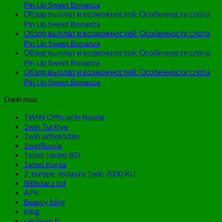
Pin Up Sweet Bonanza
Обзор выплат и возможностей: Особенности слота
Pin Up Sweet Bonanza
Обзор выплат и возможностей: Особенности слота
Pin Up Sweet Bonanza
Обзор выплат и возможностей: Особенности слота
Pin Up Sweet Bonanza
Обзор выплат и возможностей: Особенности слота
Pin Up Sweet Bonanza
Danh mục
1WIN Official In Russia
1win Turkiye
1win uzbekistan
1winRussia
1xbet casino BD
1xbet Korea
2_europe-today.ru 1win 7000 RU
888starz bd
APK
Beauty blog
blog
casibom tr