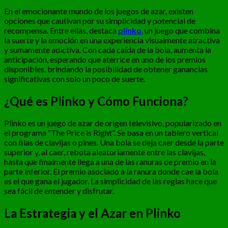
En el emocionante mundo de los juegos de azar, existen
opciones que cautivan por su simplicidad y potencial de
recompensa. Entre ellas, destaca
plinko
, un juego que combina
la suerte y la emoción en una experiencia visualmente atractiva
y sumamente adictiva. Con cada caída de la bola, aumenta la
anticipación, esperando que aterrice en uno de los premios
disponibles, brindando la posibilidad de obtener ganancias
significativas con solo un poco de suerte.
¿Qué es Plinko y Cómo Funciona?
Plinko es un juego de azar de origen televisivo, popularizado en
el programa “The Price is Right”. Se basa en un tablero vertical
con filas de clavijas o pines. Una bola se deja caer desde la parte
superior y, al caer, rebota aleatoriamente entre las clavijas,
hasta que finalmente llega a una de las ranuras de premio en la
parte inferior. El premio asociado a la ranura donde cae la bola
es el que gana el jugador. La simplicidad de las reglas hace que
sea fácil de entender y disfrutar.
La Estrategia y el Azar en Plinko