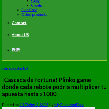
Cialy
Choilic
Skin Care
Other products
Contact
About US
Chưa được phân loại
¡Cascada de fortuna! Plinko game
donde cada rebote podría multiplicar tu
apuesta hasta x1000.
Posted on
13 Tháng 3, 2025
by
MyPhamVanPhuc