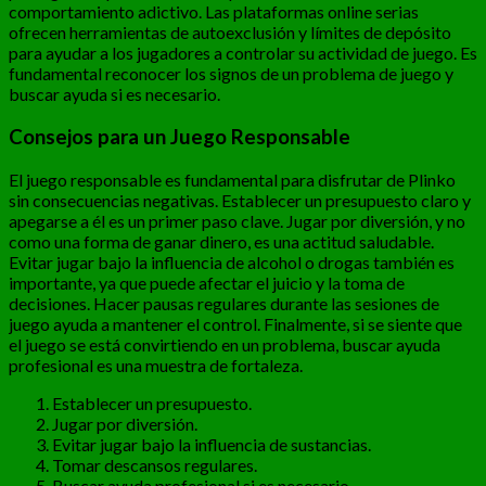
comportamiento adictivo. Las plataformas online serias
ofrecen herramientas de autoexclusión y límites de depósito
para ayudar a los jugadores a controlar su actividad de juego. Es
fundamental reconocer los signos de un problema de juego y
buscar ayuda si es necesario.
Consejos para un Juego Responsable
El juego responsable es fundamental para disfrutar de Plinko
sin consecuencias negativas. Establecer un presupuesto claro y
apegarse a él es un primer paso clave. Jugar por diversión, y no
como una forma de ganar dinero, es una actitud saludable.
Evitar jugar bajo la influencia de alcohol o drogas también es
importante, ya que puede afectar el juicio y la toma de
decisiones. Hacer pausas regulares durante las sesiones de
juego ayuda a mantener el control. Finalmente, si se siente que
el juego se está convirtiendo en un problema, buscar ayuda
profesional es una muestra de fortaleza.
Establecer un presupuesto.
Jugar por diversión.
Evitar jugar bajo la influencia de sustancias.
Tomar descansos regulares.
Buscar ayuda profesional si es necesario.