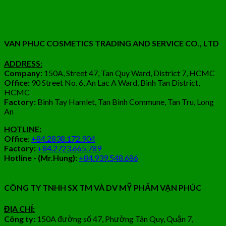
VAN PHUC COSMETICS TRADING AND SERVICE CO., LTD
ADDRESS:
Company:
150A, Street 47, Tan Quy Ward, District 7, HCMC
Office:
90 Street No. 6, An Lac A Ward, Binh Tan District,
HCMC
Factory:
Binh Tay Hamlet, Tan Binh Commune, Tan Tru, Long
An
HOTLINE:
Office
:
+84.2838.172.904
Factory:
+84.2723.665.789
Hotline - (Mr.Hung):
+84.939.548.686
CÔNG TY TNHH SX TM VÀ DV MỸ PHẨM VẠN PHÚC
ĐỊA CHỈ:
Công ty:
150A đường số 47, Phường Tân Quy, Quận 7,