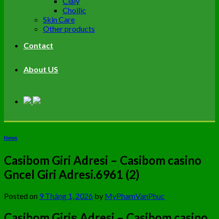
Cialy
Choilic
Skin Care
Other products
Contact
About US
News
Casibom Giri Adresi – Casibom casino
Gncel Giri Adresi.6961 (2)
Posted on
9 Tháng 1, 2026
by
MyPhamVanPhuc
Casibom Giriş Adresi – Casibom casino