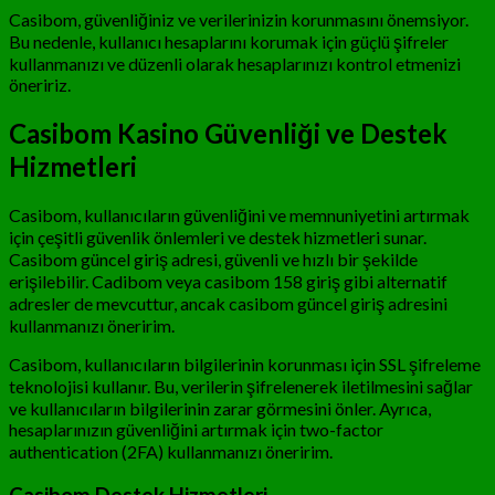
Casibom, güvenliğiniz ve verilerinizin korunmasını önemsiyor.
Bu nedenle, kullanıcı hesaplarını korumak için güçlü şifreler
kullanmanızı ve düzenli olarak hesaplarınızı kontrol etmenizi
öneririz.
Casibom Kasino Güvenliği ve Destek
Hizmetleri
Casibom, kullanıcıların güvenliğini ve memnuniyetini artırmak
için çeşitli güvenlik önlemleri ve destek hizmetleri sunar.
Casibom güncel giriş adresi, güvenli ve hızlı bir şekilde
erişilebilir. Cadibom veya casibom 158 giriş gibi alternatif
adresler de mevcuttur, ancak casibom güncel giriş adresini
kullanmanızı öneririm.
Casibom, kullanıcıların bilgilerinin korunması için SSL şifreleme
teknolojisi kullanır. Bu, verilerin şifrelenerek iletilmesini sağlar
ve kullanıcıların bilgilerinin zarar görmesini önler. Ayrıca,
hesaplarınızın güvenliğini artırmak için two-factor
authentication (2FA) kullanmanızı öneririm.
Casibom Destek Hizmetleri