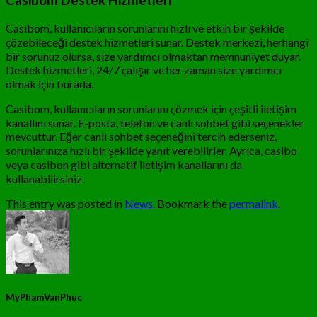
Casibom, kullanıcıların sorunlarını hızlı ve etkin bir şekilde
çözebileceği destek hizmetleri sunar. Destek merkezi, herhangi
bir sorunuz olursa, size yardımcı olmaktan memnuniyet duyar.
Destek hizmetleri, 24/7 çalışır ve her zaman size yardımcı
olmak için burada.
Casibom, kullanıcıların sorunlarını çözmek için çeşitli iletişim
kanallını sunar. E-posta, telefon ve canlı sohbet gibi seçenekler
mevcuttur. Eğer canlı sohbet seçeneğini tercih ederseniz,
sorunlarınıza hızlı bir şekilde yanıt verebilirler. Ayrıca, casibo
veya casibon gibi alternatif iletişim kanallarını da
kullanabilirsiniz.
This entry was posted in
News
. Bookmark the
permalink
.
MyPhamVanPhuc