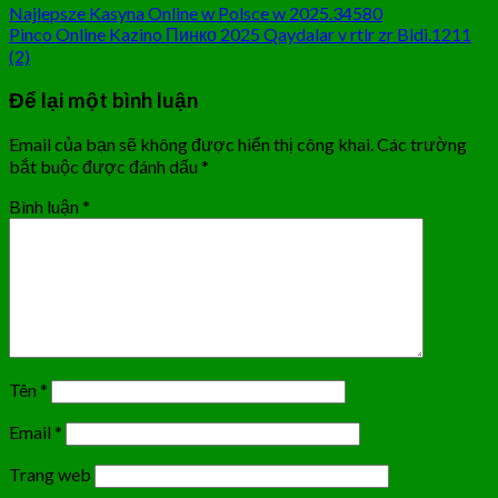
Najlepsze Kasyna Online w Polsce w 2025.34580
Pinco Online Kazino Пинко 2025 Qaydalar v rtlr zr Bldi.1211
(2)
Để lại một bình luận
Email của bạn sẽ không được hiển thị công khai.
Các trường
bắt buộc được đánh dấu
*
Bình luận
*
Tên
*
Email
*
Trang web