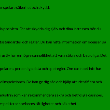
ger spelare säkerhet och skydd.
lla problem. För att skydda dig själv och dina intressen bör du
erhetsstandarder och regler. Du kan hitta information om licenser på
ustly har en högre sannolikhet att vara säkra och betroliga. Det
elarens personliga data och spelregler. Om casinoet inte har
linspektionen. De kan ge dig råd och hjälp att identifiera och
lindustrin som kan rekommendera säkra och betroliga casinoer.
respekterar spelarens rättigheter och säkerhet.