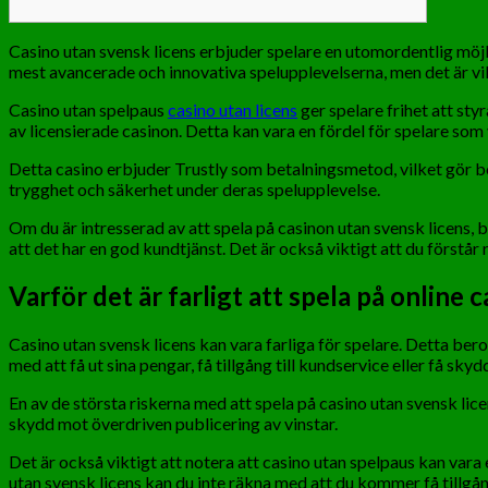
Casino utan svensk licens erbjuder spelare en utomordentlig möjlig
mest avancerade och innovativa spelupplevelserna, men det är vik
Casino utan spelpaus
casino utan licens
ger spelare frihet att sty
av licensierade casinon. Detta kan vara en fördel för spelare som 
Detta casino erbjuder Trustly som betalningsmetod, vilket gör be
trygghet och säkerhet under deras spelupplevelse.
Om du är intresserad av att spela på casinon utan svensk licens, bö
att det har en god kundtjänst. Det är också viktigt att du förstår r
Varför det är farligt att spela på online 
Casino utan svensk licens kan vara farliga för spelare. Detta beror
med att få ut sina pengar, få tillgång till kundservice eller få sk
En av de största riskerna med att spela på casino utan svensk lic
skydd mot överdriven publicering av vinstar.
Det är också viktigt att notera att casino utan spelpaus kan vara
utan svensk licens kan du inte räkna med att du kommer få tillgång