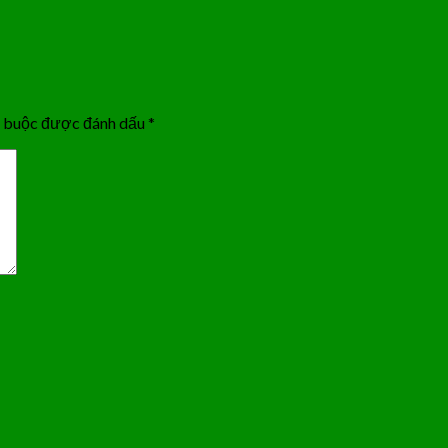
t buộc được đánh dấu
*