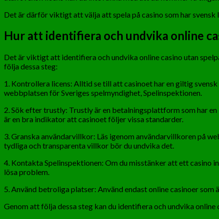
Det är därför viktigt att välja att spela på casino som har svensk 
Hur att identifiera och undvika online c
Det är viktigt att identifiera och undvika online casino utan spel
följa dessa steg:
1. Kontrollera licens: Alltid se till att casinoet har en giltig sve
webbplatsen för Sveriges spelmyndighet, Spelinspektionen.
2. Sök efter trustly: Trustly är en betalningsplattform som har 
är en bra indikator att casinoet följer vissa standarder.
3. Granska användarvillkor: Läs igenom användarvillkoren på web
tydliga och transparenta villkor bör du undvika det.
4. Kontakta Spelinspektionen: Om du misstänker att ett casino int
lösa problem.
5. Använd betroliga platser: Använd endast online casinoer som 
Genom att följa dessa steg kan du identifiera och undvika online 