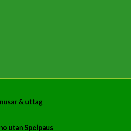
onusar & uttag
ino utan Spelpaus