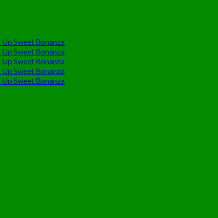
 Up Sweet Bonanza
 Up Sweet Bonanza
 Up Sweet Bonanza
 Up Sweet Bonanza
 Up Sweet Bonanza