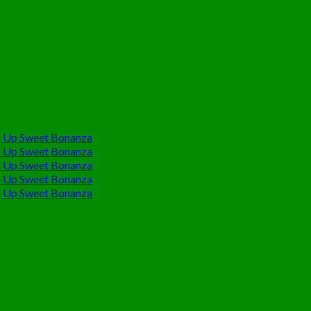
 Up Sweet Bonanza
 Up Sweet Bonanza
 Up Sweet Bonanza
 Up Sweet Bonanza
 Up Sweet Bonanza