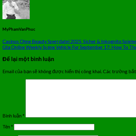
MyPhamVanPhuc
Casinos Ohne Beauty Sperrdatei 2025 ️ Sicher & Inkognito Spiele
Gta Online Weekly Scène Vehicle For September 17: How To The
Để lại một bình luận
Email của bạn sẽ không được hiển thị công khai.
Các trường bắ
Bình luận
*
Tên
*