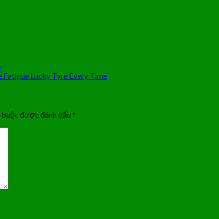
n
 Fatigue Lucky Tyre Every Time
t buộc được đánh dấu
*