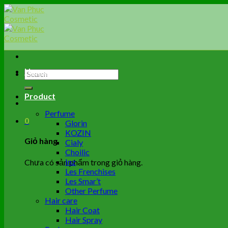
Skip
to
content
Home
Tìm
kiếm:
Product
Perfume
0
Glorin
KOZIN
Giỏ hàng
Cialy
Choilic
Inz
Chưa có sản phẩm trong giỏ hàng.
Les Frenchises
Les Smar’t
Other Perfume
Hair care
Hair Coat
Hair Spray