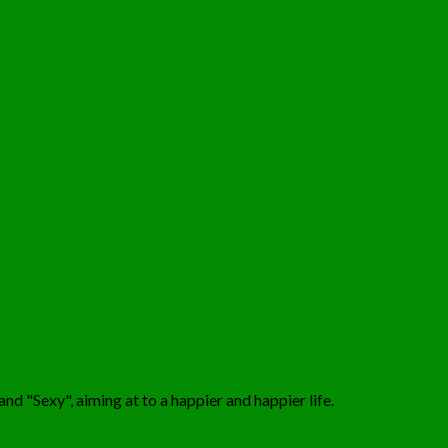
"Sexy", aiming at to a happier and happier life.