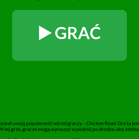
▶️ GRAĆ
zyskał swoją popularność wśród graczy – Chicken Road. Gra ta je
 W tej grze, gracze mogą wyruszyć w podróż po drodze, aby zdoby