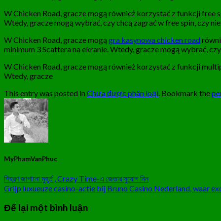
W Chicken Road, gracze mogą również korzystać z funkcji free s
Wtedy, gracze mogą wybrać, czy chcą zagrać w free spin, czy nie
W Chicken Road, gracze mogą
gra kasynowa chicken road
równi
minimum 3 Scattera na ekranie. Wtedy, gracze mogą wybrać, czy 
W Chicken Road, gracze mogą również korzystać z funkcji multip
Wtedy, gracze
This entry was posted in
Chưa được phân loại
. Bookmark the
pe
MyPhamVanPhuc
শিহরণ জাগানো মুহূর্ত , Crazy Time-এ জেতার সুযোগ নিন
Grijp luxueuze casino-actie bij Bruno Casino Nederland, waar ex
Để lại một bình luận