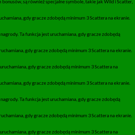
onusów, są również specjalne symbole, takie jak Wild i Scatter,
uruchamiana, gdy gracze zdobędą minimum 3 Scattera na ekranie.
 nagrody. Ta funkcja jest uruchamiana, gdy gracze zdobędą
 uruchamiana, gdy gracze zdobędą minimum 3 Scattera na ekranie.
t uruchamiana, gdy gracze zdobędą minimum 3 Scattera na
uruchamiana, gdy gracze zdobędą minimum 3 Scattera na ekranie.
 nagrody. Ta funkcja jest uruchamiana, gdy gracze zdobędą
 uruchamiana, gdy gracze zdobędą minimum 3 Scattera na ekranie.
t uruchamiana, gdy gracze zdobędą minimum 3 Scattera na