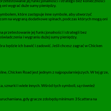
rzetestowanie jej funkcjonalności i strategii bez konieczności
ą oni wygrać duże sumy pieniędzy.
t symbolem, które zastępuje inne symbole, aby utworzyć
gracom na wygraną dodatkowe spinach, podczas których mogą oni
na przetestowanie jej funkcjonalności i strategii bez
świadczenia i wygraniu dużej sumy pieniędzy.
óra będzie ich bawić i zadowić. Jeśli chcesz zagrać w Chicken
ne, Chicken Road jest jednym z najpopularniejszych. W tej grze,
 sznurki i wiele innych. Wśród tych symboli, są również
t uruchamiana, gdy gracze zdobędą minimum 3 Scattera na