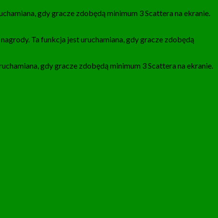
uruchamiana, gdy gracze zdobędą minimum 3 Scattera na ekranie.
 nagrody. Ta funkcja jest uruchamiana, gdy gracze zdobędą
 uruchamiana, gdy gracze zdobędą minimum 3 Scattera na ekranie.