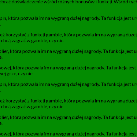
rać doświadczenie wśród różnych bonusów i funkcji. Wśród tych b
pin, która pozwala im na wygraną dużej nagrody. Ta funkcja jest 
.
eż korzystać z funkcji gamble, która pozwala im na wygraną dużej
chcą zagrać w gamble, czy nie.
lier, która pozwala im na wygraną dużej nagrody. Ta funkcja jest
e.
owej, która pozwala im na wygraną dużej nagrody. Ta funkcja jes
j grze, czy nie.
pin, która pozwala im na wygraną dużej nagrody. Ta funkcja jest 
.
eż korzystać z funkcji gamble, która pozwala im na wygraną dużej
chcą zagrać w gamble, czy nie.
lier, która pozwala im na wygraną dużej nagrody. Ta funkcja jest
e.
owej, która pozwala im na wygraną dużej nagrody. Ta funkcja jes