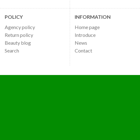
POLICY
INFORMATION
Agency policy
Home page
Return policy
Introduce
Beauty blog
News
Search
Contact