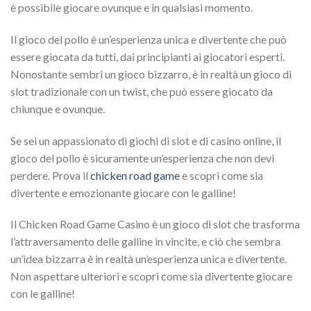
è possibile giocare ovunque e in qualsiasi momento.
Il gioco del pollo è un’esperienza unica e divertente che può
essere giocata da tutti, dai principianti ai giocatori esperti.
Nonostante sembri un gioco bizzarro, è in realtà un gioco di
slot tradizionale con un twist, che può essere giocato da
chiunque e ovunque.
Se sei un appassionato di giochi di slot e di casino online, il
gioco del pollo è sicuramente un’esperienza che non devi
perdere. Prova il
chicken road game
e scopri come sia
divertente e emozionante giocare con le galline!
Il Chicken Road Game Casino è un gioco di slot che trasforma
l’attraversamento delle galline in vincite, e ciò che sembra
un’idea bizzarra è in realtà un’esperienza unica e divertente.
Non aspettare ulteriori e scopri come sia divertente giocare
con le galline!