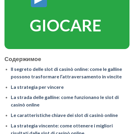
GIOCARE
Содержимое
Il segreto delle slot di casinò online: come le galline
possono trasformare l’attraversamento in vincite
La strategia per vincere
La strada delle galline: come funzionano le slot di
casinò online
Le caratteristiche chiave dei slot di casinò online
La strategia vincente: come ottenere i migliori
risultati dalle slot di casinò online