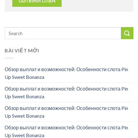
BÀI VIẾT MỚI
Обзор выплат и возможностей: Особенности слота Pin
Up Sweet Bonanza
Обзор выплат и возможностей: Особенности слота Pin
Up Sweet Bonanza
Обзор выплат и возможностей: Особенности слота Pin
Up Sweet Bonanza
Обзор выплат и возможностей: Особенности слота Pin
Up Sweet Bonanza