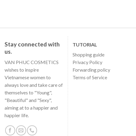
Stay connected with
TUTORIAL
us.
Shopping guide
VAN PHUC COSMETICS
Privacy Policy
wishes to inspire
Forwarding policy
Vietnamese women to
Terms of Service
always love and take care of
themselves to "Young",
"Beautiful" and "Sexy",
aiming at to a happier and
happier life.