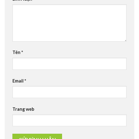
Tên
*
Email
*
Trang web