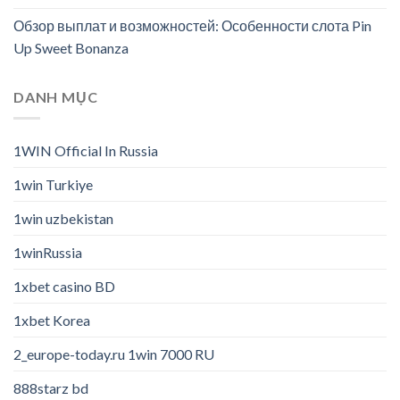
Обзор выплат и возможностей: Особенности слота Pin
Up Sweet Bonanza
DANH MỤC
1WIN Official In Russia
1win Turkiye
1win uzbekistan
1winRussia
1xbet casino BD
1xbet Korea
2_europe-today.ru 1win 7000 RU
888starz bd