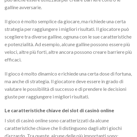
galline avversarie.
Il gioco è molto semplice da giocare, ma richiede una certa
strategia per raggiungere i migliori risultati. Il giocatore può
scegliere tra diverse galline, ognuna con le sue caratteristiche
e potenzialità. Ad esempio, alcune galline possono essere più
veloci, altre più forti, altre ancora possono creare barriere più
efficaci.
Il gioco è molto dinamico e richiede una certa dose di fortuna,
ma anche di strategia. Il giocatore deve essere in grado di
valutare le possibilità di successo e di prendere le decisioni
giuste per raggiungere i migliori risultati.
Le caratteristiche chiave dei slot di casinò online
I slot di casinò online sono caratterizzati da alcune
caratteristiche chiave che li distinguono dagli altri giochi
d’azzardo. Tra queste, alcune delle più importanti sono: