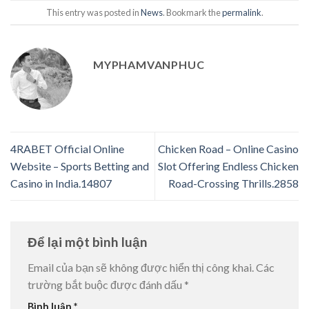
This entry was posted in
News
. Bookmark the
permalink
.
MYPHAMVANPHUC
4RABET Official Online
Chicken Road – Online Casino
Website – Sports Betting and
Slot Offering Endless Chicken
Casino in India.14807
Road-Crossing Thrills.2858
Để lại một bình luận
Email của bạn sẽ không được hiển thị công khai.
Các
trường bắt buộc được đánh dấu
*
Bình luận
*