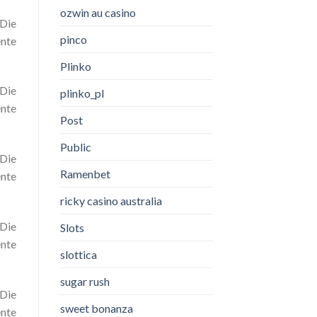
ozwin au casino
 Die
pinco
ente
Plinko
 Die
plinko_pl
ente
Post
Public
 Die
Ramenbet
ente
ricky casino australia
 Die
Slots
ente
slottica
sugar rush
 Die
sweet bonanza
ente