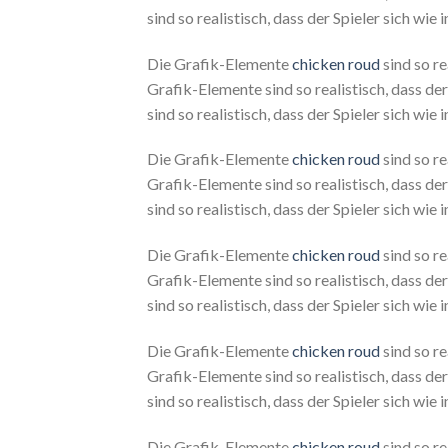
sind so realistisch, dass der Spieler sich wie 
Die Grafik-Elemente
chicken roud
sind so re
Grafik-Elemente sind so realistisch, dass der
sind so realistisch, dass der Spieler sich wie 
Die Grafik-Elemente
chicken roud
sind so re
Grafik-Elemente sind so realistisch, dass der
sind so realistisch, dass der Spieler sich wie 
Die Grafik-Elemente
chicken roud
sind so re
Grafik-Elemente sind so realistisch, dass der
sind so realistisch, dass der Spieler sich wie 
Die Grafik-Elemente
chicken roud
sind so re
Grafik-Elemente sind so realistisch, dass der
sind so realistisch, dass der Spieler sich wie 
Die Grafik-Elemente
chicken roud
sind so re