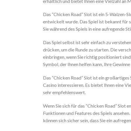
erhältlich und bietet Ihnen eine Vielzahl an
Das “Chicken Road” Slot ist ein 5-Walzen-Sl
entwickelt wurde. Das Spiel ist bekannt für 
Sie während des Spiels in eine aufregende S
Das Spiel selbst ist sehr einfach zu versteh
drücken, um die Runde zu starten. Die ver
einbringen, wenn Sie richtig positioniert sin
Symbol, der Ihnen helfen kann, Ihre Gewinne
Das “Chicken Road” Slot ist ein großartiges Sp
Casino interessieren. Es bietet Ihnen eine V
sehr empfehlenswert.
Wenn Sie sich für das “Chicken Road” Slot en
Funktionen und Features des Spiels ansehen.
können sich sicher sein, dass Sie ein aufreg