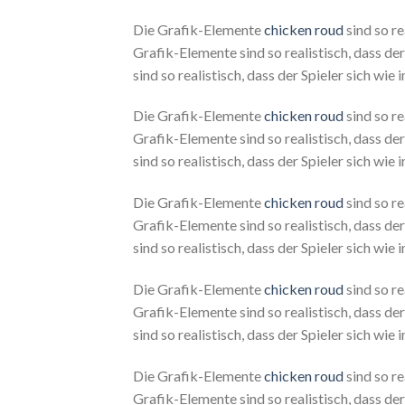
Die Grafik-Elemente
chicken roud
sind so re
Grafik-Elemente sind so realistisch, dass der
sind so realistisch, dass der Spieler sich wie 
Die Grafik-Elemente
chicken roud
sind so re
Grafik-Elemente sind so realistisch, dass der
sind so realistisch, dass der Spieler sich wie 
Die Grafik-Elemente
chicken roud
sind so re
Grafik-Elemente sind so realistisch, dass der
sind so realistisch, dass der Spieler sich wie 
Die Grafik-Elemente
chicken roud
sind so re
Grafik-Elemente sind so realistisch, dass der
sind so realistisch, dass der Spieler sich wie 
Die Grafik-Elemente
chicken roud
sind so re
Grafik-Elemente sind so realistisch, dass der