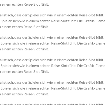
in einem echten Reise-Slot fühlt.
alistisch, dass der Spieler sich wie in einem echten Reise-Slot fühlt.
 Spieler sich wie in einem echten Reise-Slot fühlt. Die Grafik-Elem
in einem echten Reise-Slot fühlt.
alistisch, dass der Spieler sich wie in einem echten Reise-Slot fühlt.
 Spieler sich wie in einem echten Reise-Slot fühlt. Die Grafik-Elem
in einem echten Reise-Slot fühlt.
alistisch, dass der Spieler sich wie in einem echten Reise-Slot fühlt.
 Spieler sich wie in einem echten Reise-Slot fühlt. Die Grafik-Elem
in einem echten Reise-Slot fühlt.
alistisch, dass der Spieler sich wie in einem echten Reise-Slot fühlt.
 Spieler sich wie in einem echten Reise-Slot fühlt. Die Grafik-Elem
in einem echten Reise-Slot fühlt.
alistisch, dass der Spieler sich wie in einem echten Reise-Slot fühlt.