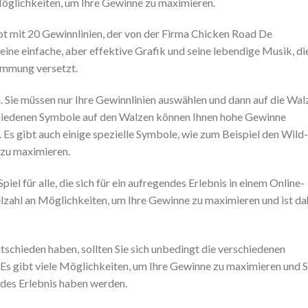
 Möglichkeiten, um Ihre Gewinne zu maximieren.
ot mit 20 Gewinnlinien, der von der Firma Chicken Road De
seine einfache, aber effektive Grafik und seine lebendige Musik, di
timmung versetzt.
en. Sie müssen nur Ihre Gewinnlinien auswählen und dann auf die Wal
schiedenen Symbole auf den Walzen können Ihnen hohe Gewinne
d. Es gibt auch einige spezielle Symbole, wie zum Beispiel den Wild-
 zu maximieren.
iel für alle, die sich für ein aufregendes Erlebnis in einem Online-
ielzahl an Möglichkeiten, um Ihre Gewinne zu maximieren und ist da
tschieden haben, sollten Sie sich unbedingt die verschiedenen
 Es gibt viele Möglichkeiten, um Ihre Gewinne zu maximieren und S
endes Erlebnis haben werden.