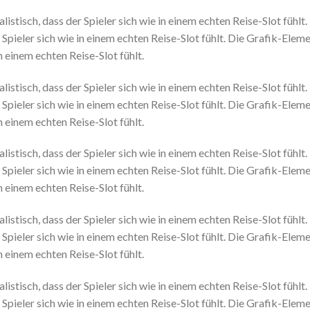
alistisch, dass der Spieler sich wie in einem echten Reise-Slot fühlt.
 Spieler sich wie in einem echten Reise-Slot fühlt. Die Grafik-Elem
in einem echten Reise-Slot fühlt.
alistisch, dass der Spieler sich wie in einem echten Reise-Slot fühlt.
 Spieler sich wie in einem echten Reise-Slot fühlt. Die Grafik-Elem
in einem echten Reise-Slot fühlt.
alistisch, dass der Spieler sich wie in einem echten Reise-Slot fühlt.
 Spieler sich wie in einem echten Reise-Slot fühlt. Die Grafik-Elem
in einem echten Reise-Slot fühlt.
alistisch, dass der Spieler sich wie in einem echten Reise-Slot fühlt.
 Spieler sich wie in einem echten Reise-Slot fühlt. Die Grafik-Elem
in einem echten Reise-Slot fühlt.
alistisch, dass der Spieler sich wie in einem echten Reise-Slot fühlt.
 Spieler sich wie in einem echten Reise-Slot fühlt. Die Grafik-Elem