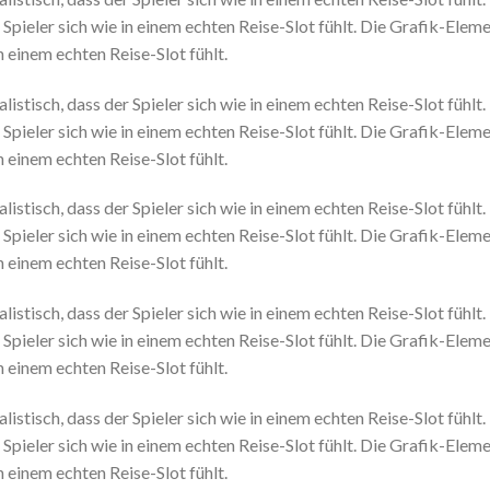
 Spieler sich wie in einem echten Reise-Slot fühlt. Die Grafik-Elem
in einem echten Reise-Slot fühlt.
alistisch, dass der Spieler sich wie in einem echten Reise-Slot fühlt.
 Spieler sich wie in einem echten Reise-Slot fühlt. Die Grafik-Elem
in einem echten Reise-Slot fühlt.
alistisch, dass der Spieler sich wie in einem echten Reise-Slot fühlt.
 Spieler sich wie in einem echten Reise-Slot fühlt. Die Grafik-Elem
in einem echten Reise-Slot fühlt.
alistisch, dass der Spieler sich wie in einem echten Reise-Slot fühlt.
 Spieler sich wie in einem echten Reise-Slot fühlt. Die Grafik-Elem
in einem echten Reise-Slot fühlt.
alistisch, dass der Spieler sich wie in einem echten Reise-Slot fühlt.
 Spieler sich wie in einem echten Reise-Slot fühlt. Die Grafik-Elem
in einem echten Reise-Slot fühlt.