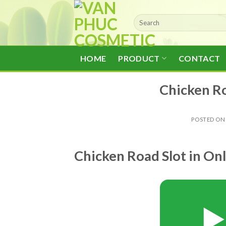
Skip
to
Tìm
kiếm:
content
HOME
PRODUCT
CONTACT
Chicken Ro
POSTED O
Chicken Road Slot in On
▶