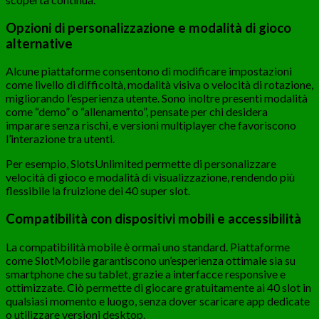
Opzioni di personalizzazione e modalità di gioco
alternative
Alcune piattaforme consentono di modificare impostazioni
come livello di difficoltà, modalità visiva o velocità di rotazione,
migliorando l’esperienza utente. Sono inoltre presenti modalità
come “demo” o “allenamento”, pensate per chi desidera
imparare senza rischi, e versioni multiplayer che favoriscono
l’interazione tra utenti.
Per esempio, SlotsUnlimited permette di personalizzare
velocità di gioco e modalità di visualizzazione, rendendo più
flessibile la fruizione dei 40 super slot.
Compatibilità con dispositivi mobili e accessibilità
La compatibilità mobile è ormai uno standard. Piattaforme
come SlotMobile garantiscono un’esperienza ottimale sia su
smartphone che su tablet, grazie a interfacce responsive e
ottimizzate. Ciò permette di giocare gratuitamente ai 40 slot in
qualsiasi momento e luogo, senza dover scaricare app dedicate
o utilizzare versioni desktop.