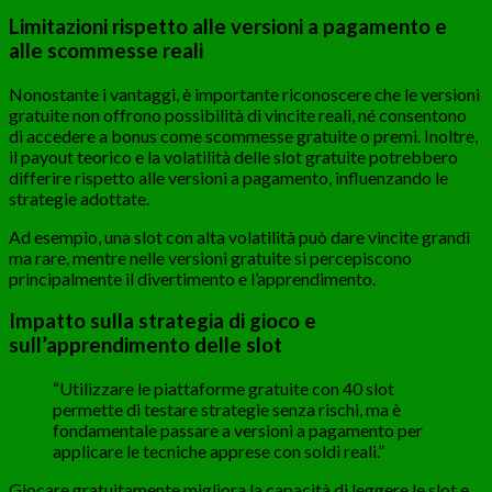
Limitazioni rispetto alle versioni a pagamento e
alle scommesse reali
Nonostante i vantaggi, è importante riconoscere che le versioni
gratuite non offrono possibilità di vincite reali, né consentono
di accedere a bonus come scommesse gratuite o premi. Inoltre,
il payout teorico e la volatilità delle slot gratuite potrebbero
differire rispetto alle versioni a pagamento, influenzando le
strategie adottate.
Ad esempio, una slot con alta volatilità può dare vincite grandi
ma rare, mentre nelle versioni gratuite si percepiscono
principalmente il divertimento e l’apprendimento.
Impatto sulla strategia di gioco e
sull’apprendimento delle slot
“Utilizzare le piattaforme gratuite con 40 slot
permette di testare strategie senza rischi, ma è
fondamentale passare a versioni a pagamento per
applicare le tecniche apprese con soldi reali.”
Giocare gratuitamente migliora la capacità di leggere le slot e