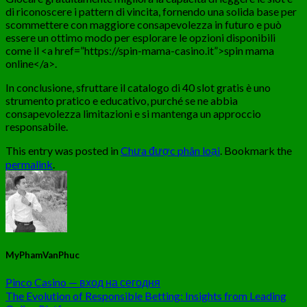
di riconoscere i pattern di vincita, fornendo una solida base per
scommettere con maggiore consapevolezza in futuro e può
essere un ottimo modo per esplorare le opzioni disponibili
come il <a href=”https://spin-mama-casino.it”>spin mama
online</a>.
In conclusione, sfruttare il catalogo di 40 slot gratis è uno
strumento pratico e educativo, purché se ne abbia
consapevolezza limitazioni e si mantenga un approccio
responsabile.
This entry was posted in
Chưa được phân loại
. Bookmark the
permalink
.
MyPhamVanPhuc
Pinco Casino — вход на сегодня
The Evolution of Responsible Betting: Insights from Leading