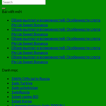
Bài viết mới
Обзор выплат и возможностей: Особенности слота
Pin Up Sweet Bonanza
Обзор выплат и возможностей: Особенности слота
Pin Up Sweet Bonanza
Обзор выплат и возможностей: Особенности слота
Pin Up Sweet Bonanza
Обзор выплат и возможностей: Особенности слота
Pin Up Sweet Bonanza
Обзор выплат и возможностей: Особенности слота
Pin Up Sweet Bonanza
Danh mục
1WIN Official In Russia
1win Turkiye
1win uzbekistan
1winRussia
1xbet casino BD
1xbet Korea
2_europe-today.ru 1win 7000 RU