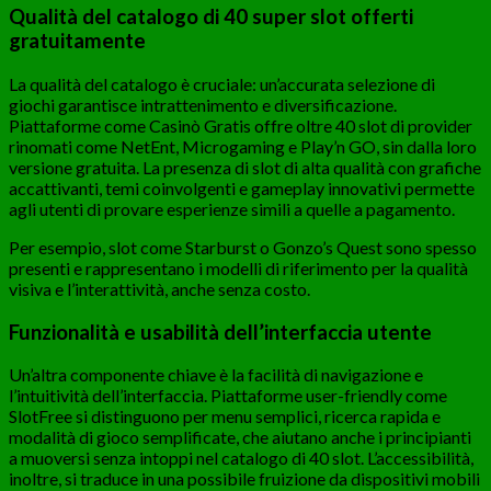
Qualità del catalogo di 40 super slot offerti
gratuitamente
La qualità del catalogo è cruciale: un’accurata selezione di
giochi garantisce intrattenimento e diversificazione.
Piattaforme come Casinò Gratis offre oltre 40 slot di provider
rinomati come NetEnt, Microgaming e Play’n GO, sin dalla loro
versione gratuita. La presenza di slot di alta qualità con grafiche
accattivanti, temi coinvolgenti e gameplay innovativi permette
agli utenti di provare esperienze simili a quelle a pagamento.
Per esempio, slot come Starburst o Gonzo’s Quest sono spesso
presenti e rappresentano i modelli di riferimento per la qualità
visiva e l’interattività, anche senza costo.
Funzionalità e usabilità dell’interfaccia utente
Un’altra componente chiave è la facilità di navigazione e
l’intuitività dell’interfaccia. Piattaforme user-friendly come
SlotFree si distinguono per menu semplici, ricerca rapida e
modalità di gioco semplificate, che aiutano anche i principianti
a muoversi senza intoppi nel catalogo di 40 slot. L’accessibilità,
inoltre, si traduce in una possibile fruizione da dispositivi mobili