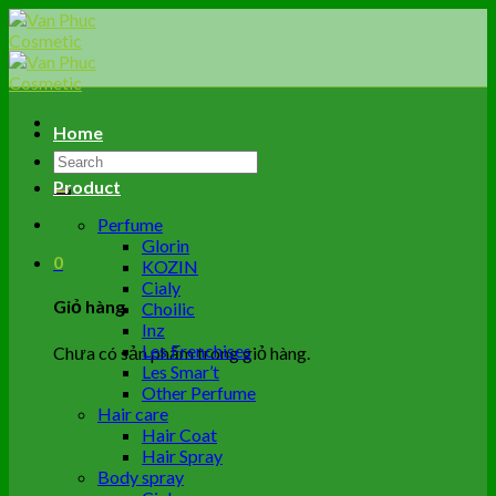
Skip
to
content
Home
Tìm
kiếm:
Product
Perfume
Glorin
0
KOZIN
Cialy
Giỏ hàng
Choilic
Inz
Les Frenchises
Chưa có sản phẩm trong giỏ hàng.
Les Smar’t
Other Perfume
Hair care
Hair Coat
Hair Spray
Body spray