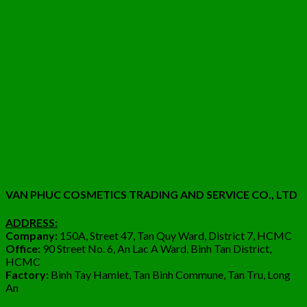
VAN PHUC COSMETICS TRADING AND SERVICE CO., LTD
ADDRESS:
Company:
150A, Street 47, Tan Quy Ward, District 7, HCMC
Office:
90 Street No. 6, An Lac A Ward, Binh Tan District,
HCMC
Factory:
Binh Tay Hamlet, Tan Binh Commune, Tan Tru, Long
An