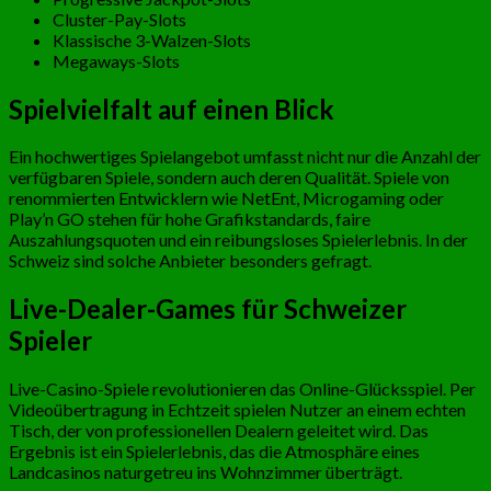
Cluster-Pay-Slots
Klassische 3-Walzen-Slots
Megaways-Slots
Spielvielfalt auf einen Blick
Ein hochwertiges Spielangebot umfasst nicht nur die Anzahl der
verfügbaren Spiele, sondern auch deren Qualität. Spiele von
renommierten Entwicklern wie NetEnt, Microgaming oder
Play’n GO stehen für hohe Grafikstandards, faire
Auszahlungsquoten und ein reibungsloses Spielerlebnis. In der
Schweiz sind solche Anbieter besonders gefragt.
Live-Dealer-Games für Schweizer
Spieler
Live-Casino-Spiele revolutionieren das Online-Glücksspiel. Per
Videoübertragung in Echtzeit spielen Nutzer an einem echten
Tisch, der von professionellen Dealern geleitet wird. Das
Ergebnis ist ein Spielerlebnis, das die Atmosphäre eines
Landcasinos naturgetreu ins Wohnzimmer überträgt.