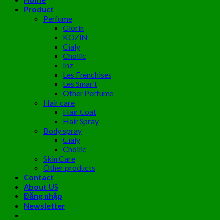
Product
Perfume
Glorin
KOZIN
Cialy
Choilic
Inz
Les Frenchises
Les Smar’t
Other Perfume
Hair care
Hair Coat
Hair Spray
Body spray
Cialy
Choilic
Skin Care
Other products
Contact
About US
Đăng nhập
Newsletter