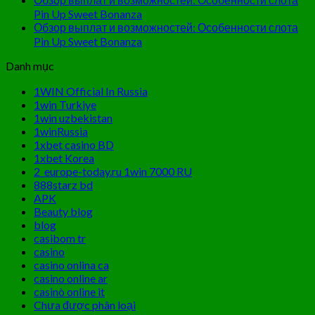
Pin Up Sweet Bonanza
Обзор выплат и возможностей: Особенности слота
Pin Up Sweet Bonanza
Danh mục
1WIN Official In Russia
1win Turkiye
1win uzbekistan
1winRussia
1xbet casino BD
1xbet Korea
2_europe-today.ru 1win 7000 RU
888starz bd
APK
Beauty blog
blog
casibom tr
casino
casino onlina ca
casino online ar
casinò online it
Chưa được phân loại