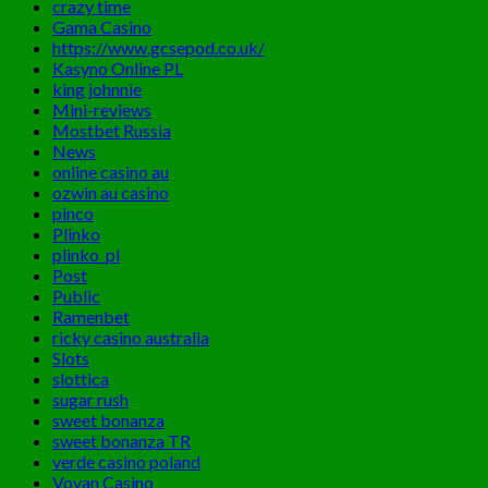
crazy time
Gama Casino
https://www.gcsepod.co.uk/
Kasyno Online PL
king johnnie
Mini-reviews
Mostbet Russia
News
online casino au
ozwin au casino
pinco
Plinko
plinko_pl
Post
Public
Ramenbet
ricky casino australia
Slots
slottica
sugar rush
sweet bonanza
sweet bonanza TR
verde casino poland
Vovan Casino