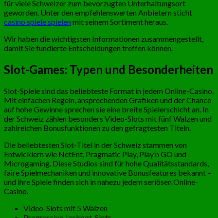
für viele Schweizer zum bevorzugten Unterhaltungsort
geworden. Unter den empfehlenswerten Anbietern sticht
casino spiele spielen
mit seinem Sortiment heraus.
Wir haben die wichtigsten Informationen zusammengestellt,
damit Sie fundierte Entscheidungen treffen können.
Slot-Games: Typen und Besonderheiten
Slot-Spiele sind das beliebteste Format in jedem Online-Casino.
Mit einfachen Regeln, ansprechenden Grafiken und der Chance
auf hohe Gewinne sprechen sie eine breite Spielerschicht an. In
der Schweiz zählen besonders Video-Slots mit fünf Walzen und
zahlreichen Bonusfunktionen zu den gefragtesten Titeln.
Die beliebtesten Slot-Titel in der Schweiz stammen von
Entwicklern wie NetEnt, Pragmatic Play, Play’n GO und
Microgaming. Diese Studios sind für hohe Qualitätsstandards,
faire Spielmechaniken und innovative Bonusfeatures bekannt –
und ihre Spiele finden sich in nahezu jedem seriösen Online-
Casino.
Video-Slots mit 5 Walzen
Progressive Jackpot-Slots