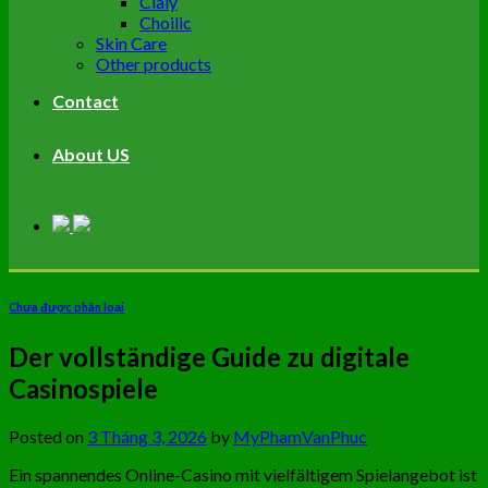
Cialy
Choilic
Skin Care
Other products
Contact
About US
Chưa được phân loại
Der vollständige Guide zu digitale
Casinospiele
Posted on
3 Tháng 3, 2026
by
MyPhamVanPhuc
Ein spannendes Online-Casino mit vielfältigem Spielangebot ist