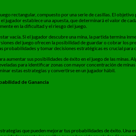
 juego rectangular, compuesto por una serie de casillas. El objetivo
el jugador establece una apuesta, que determinará el valor de cada
nte en la dificultad y el riesgo del juego.
tar vacía. Si el jugador descubre una mina, la partida termina inme
versiones del juego ofrecen la posibilidad de guardar o cobrar los 
las probabilidades y tomar decisiones estratégicas es crucial para 
ra aumentar sus posibilidades de éxito en el juego de las minas. A
 reveladas para identificar zonas con mayor concentración de minas
inar estas estrategias y convertirse en un jugador hábil.
babilidad de Ganancia
%
%
%
as estrategias que pueden mejorar tus probabilidades de éxito. Una