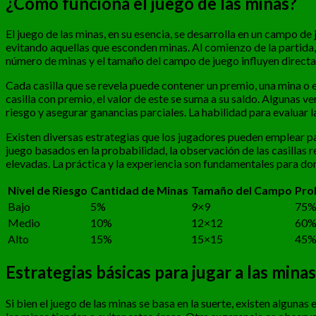
¿Cómo funciona el juego de las minas?
El juego de las minas, en su esencia, se desarrolla en un campo de
evitando aquellas que esconden minas. Al comienzo de la partida, 
número de minas y el tamaño del campo de juego influyen directame
Cada casilla que se revela puede contener un premio, una mina o es
casilla con premio, el valor de este se suma a su saldo. Algunas 
riesgo y asegurar ganancias parciales. La habilidad para evaluar 
Existen diversas estrategias que los jugadores pueden emplear pa
juego basados en la probabilidad, la observación de las casillas
elevadas. La práctica y la experiencia son fundamentales para dom
Nivel de Riesgo
Cantidad de Minas
Tamaño del Campo
Pro
Bajo
5%
9×9
75
Medio
10%
12×12
60
Alto
15%
15×15
45
Estrategias básicas para jugar a las minas
Si bien el juego de las minas se basa en la suerte, existen algun