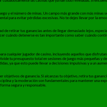
r cuidadosamente las casillas que ya han sido reveladas. Si encuent
uego y el número de minas. Un campo más grande con más minas se
tal para evitar pérdidas excesivas. No te dejes llevar por la emoció
dad de retirar tus ganancias antes de llegar demasiado lejos, espec
nocer cuándo detenerse es tan importante como saber cuándo contin
para cualquier jugador de casino, incluyendo aquellos que disfrutan 
. Divide tu presupuesto total en sesiones de juego más pequeñas y d
didas, ya que esto puede llevar a decisiones impulsivas y a un aum
objetivos de ganancia. Si alcanzas tu objetivo, retira tus ganancias 
isciplina y la moderación son fundamentales para mantener una expe
e forma segura y responsable.