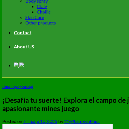
Body spray
Cialy
Choilic
Skin Care
Other products
Contact
About US
Chưa được phân loại
¡Desafía tu suerte! Explora el campo de 
apasionante mines juego
Posted on
7 Tháng 10, 2025
by
MyPhamVanPhuc