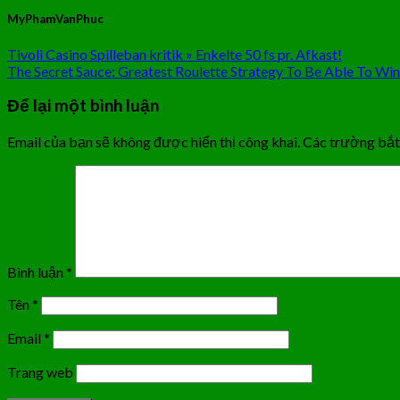
MyPhamVanPhuc
Tivoli Casino Spilleban kritik » Enkelte 50 fs pr. Afkast!
The Secret Sauce: Greatest Roulette Strategy To Be Able To Win
Để lại một bình luận
Email của bạn sẽ không được hiển thị công khai.
Các trường bắ
Bình luận
*
Tên
*
Email
*
Trang web