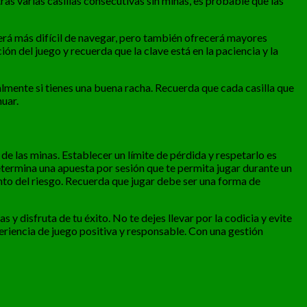
ras varias casillas consecutivas sin minas, es probable que las
rá más difícil de navegar, pero también ofrecerá mayores
n del juego y recuerda que la clave está en la paciencia y la
ialmente si tienes una buena racha. Recuerda que cada casilla que
uar.
de las minas. Establecer un límite de pérdida y respetarlo es
etermina una apuesta por sesión que te permita jugar durante un
ento del riesgo. Recuerda que jugar debe ser una forma de
y disfruta de tu éxito. No te dejes llevar por la codicia y evite
riencia de juego positiva y responsable. Con una gestión