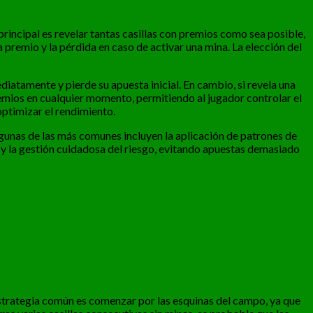
 principal es revelar tantas casillas con premios como sea posible,
 premio y la pérdida en caso de activar una mina. La elección del
diatamente y pierde su apuesta inicial. En cambio, si revela una
premios en cualquier momento, permitiendo al jugador controlar el
optimizar el rendimiento.
lgunas de las más comunes incluyen la aplicación de patrones de
 y la gestión cuidadosa del riesgo, evitando apuestas demasiado
 estrategia común es comenzar por las esquinas del campo, ya que