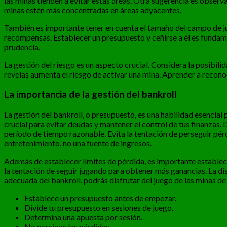
las minas tienden a evitar estas áreas. Otra sugerencia es observa
minas estén más concentradas en áreas adyacentes.
También es importante tener en cuenta el tamaño del campo de j
recompensas. Establecer un presupuesto y ceñirse a él es fundamen
prudencia.
La gestión del riesgo es un aspecto crucial. Considera la posibili
revelas aumenta el riesgo de activar una mina. Aprender a reco
La importancia de la gestión del bankroll
La gestión del bankroll, o presupuesto, es una habilidad esencial 
crucial para evitar deudas y mantener el control de tus finanzas
período de tiempo razonable. Evita la tentación de perseguir pér
entretenimiento, no una fuente de ingresos.
Además de establecer límites de pérdida, es importante establecer 
la tentación de seguir jugando para obtener más ganancias. La d
adecuada del bankroll, podrás disfrutar del juego de las minas d
Establece un presupuesto antes de empezar.
Divide tu presupuesto en sesiones de juego.
Determina una apuesta por sesión.
No persigas las pérdidas.