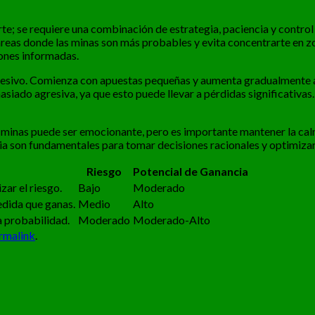
te; se requiere una combinación de estrategia, paciencia y control
áreas donde las minas son más probables y evita concentrarte en zon
ones informadas.
gresivo. Comienza con apuestas pequeñas y aumenta gradualmente a
ado agresiva, ya que esto puede llevar a pérdidas significativas. 
s minas puede ser emocionante, pero es importante mantener la calm
ia son fundamentales para tomar decisiones racionales y optimizar
Riesgo
Potencial de Ganancia
ar el riesgo.
Bajo
Moderado
dida que ganas.
Medio
Alto
a probabilidad.
Moderado
Moderado-Alto
rmalink
.