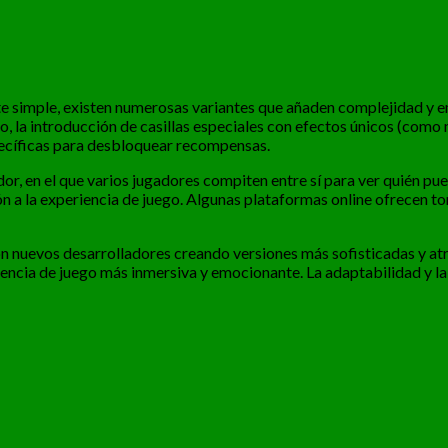
e simple, existen numerosas variantes que añaden complejidad y em
o, la introducción de casillas especiales con efectos únicos (como
pecíficas para desbloquear recompensas.
or, en el que varios jugadores compiten entre sí para ver quién pu
a la experiencia de juego. Algunas plataformas online ofrecen tor
on nuevos desarrolladores creando versiones más sofisticadas y at
encia de juego más inmersiva y emocionante. La adaptabilidad y la 