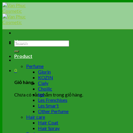
Skip
to
content
Home
Tìm
kiếm:
Product
Perfume
0
Glorin
KOZIN
Giỏ hàng
Cialy
Choilic
Inz
Chưa có sản phẩm trong giỏ hàng.
Les Frenchises
Les Smar’t
Other Perfume
Hair care
Hair Coat
Hair Spray