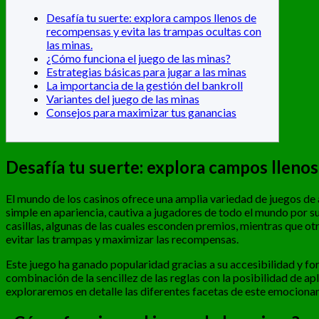
Desafía tu suerte: explora campos llenos de
recompensas y evita las trampas ocultas con
las minas.
¿Cómo funciona el juego de las minas?
Estrategias básicas para jugar a las minas
La importancia de la gestión del bankroll
Variantes del juego de las minas
Consejos para maximizar tus ganancias
Desafía tu suerte: explora campos llenos
El mundo de los casinos ofrece una amplia variedad de juegos de a
simple en apariencia, cautiva a jugadores de todo el mundo por 
casillas, algunas de las cuales esconden premios, mientras que ot
evitar las trampas y maximizar las recompensas.
Este juego ha ganado popularidad gracias a su accesibilidad y fo
combinación de la sencillez de las reglas con la posibilidad de 
exploraremos en detalle las diferentes facetas de este emocionan