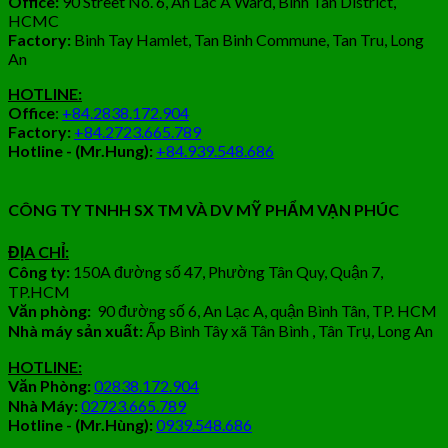
Office:
90 Street No. 6, An Lac A Ward, Binh Tan District,
HCMC
Factory:
Binh Tay Hamlet, Tan Binh Commune, Tan Tru, Long
An
HOTLINE:
Office
:
+84.2838.172.904
Factory:
+84.2723.665.789
Hotline - (Mr.Hung):
+84.939.548.686
CÔNG TY TNHH SX TM VÀ DV MỸ PHẨM VẠN PHÚC
ĐỊA CHỈ:
Công ty:
150A đường số 47, Phường Tân Quy, Quận 7,
TP.HCM
Văn phòng:
90 đường số 6, An Lạc A, quận Bình Tân, TP. HCM
Nhà máy sản xuất:
Ấp Bình Tây xã Tân Bình , Tân Trụ, Long An
HOTLINE:
Văn Phòng:
02838.172.904
Nhà Máy:
02723.665.789
Hotline - (Mr.Hùng):
0939.548.686