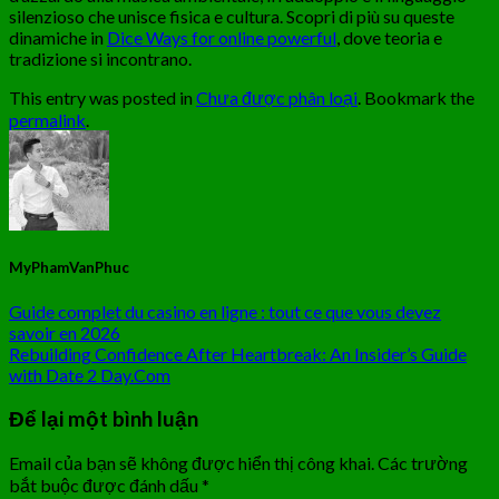
silenzioso che unisce fisica e cultura. Scopri di più su queste
dinamiche in
Dice Ways for online powerful
, dove teoria e
tradizione si incontrano.
This entry was posted in
Chưa được phân loại
. Bookmark the
permalink
.
MyPhamVanPhuc
Guide complet du casino en ligne : tout ce que vous devez
savoir en 2026
Rebuilding Confidence After Heartbreak: An Insider’s Guide
with Date 2 Day.Com
Để lại một bình luận
Email của bạn sẽ không được hiển thị công khai.
Các trường
bắt buộc được đánh dấu
*