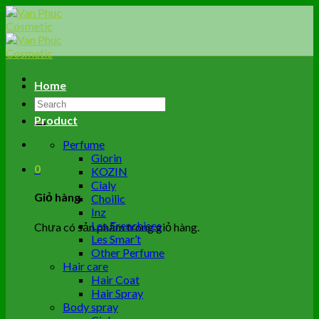
Skip
to
content
Home
Tìm
kiếm:
Product
Perfume
Glorin
0
KOZIN
Cialy
Giỏ hàng
Choilic
Inz
Les Frenchises
Chưa có sản phẩm trong giỏ hàng.
Les Smar’t
Other Perfume
Hair care
Hair Coat
Hair Spray
Body spray