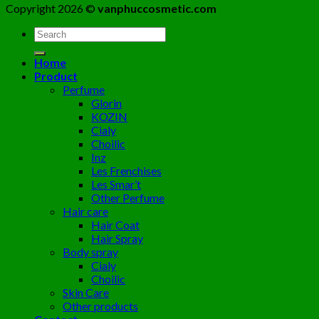
Copyright 2026 ©
vanphuccosmetic.com
Tìm
kiếm:
Home
Product
Perfume
Glorin
KOZIN
Cialy
Choilic
Inz
Les Frenchises
Les Smar’t
Other Perfume
Hair care
Hair Coat
Hair Spray
Body spray
Cialy
Choilic
Skin Care
Other products