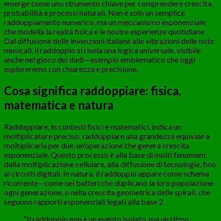
emerge come uno strumento chiave per comprendere crescita,
probabilità e processi naturali. Non è solo un semplice
raddoppiamento numerico, ma un meccanismo esponenziale
che modella la realtà fisica e le nostre esperienze quotidiane.
Dal diffusione delle invenzioni italiane alle vibrazioni delle note
musicali, il raddoppio si rivela una logica universale, visibile
anche nel gioco dei dadi—esempio emblematico che oggi
esploreremo con chiarezza e precisione.
Cosa significa raddoppiare: fisica,
matematica e natura
Raddoppiare, in contesti fisici e matematici, indica un
moltiplicatore preciso: raddoppiare una grandezza equivale a
moltiplicarla per due, un’operazione che genera crescita
esponenziale. Questo processo è alla base di molti fenomeni:
dalla moltiplicazione cellulare, alla diffusione di tecnologie, fino
ai circuiti digitali. In natura, il raddoppio appare come schema
ricorrente—come nei batteri che duplicano la loro popolazione
ogni generazione, o nella crescita geometrica delle spirali, che
seguono rapporti esponenziali legati alla base 2.
“Il raddoppio non è un evento isolato, ma un ritmo