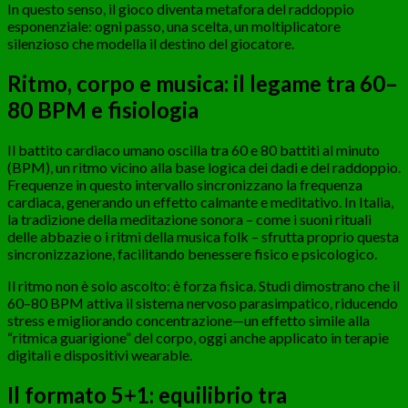
In questo senso, il gioco diventa metafora del raddoppio
esponenziale: ogni passo, una scelta, un moltiplicatore
silenzioso che modella il destino del giocatore.
Ritmo, corpo e musica: il legame tra 60–
80 BPM e fisiologia
Il battito cardiaco umano oscilla tra 60 e 80 battiti al minuto
(BPM), un ritmo vicino alla base logica dei dadi e del raddoppio.
Frequenze in questo intervallo sincronizzano la frequenza
cardiaca, generando un effetto calmante e meditativo. In Italia,
la tradizione della meditazione sonora – come i suoni rituali
delle abbazie o i ritmi della musica folk – sfrutta proprio questa
sincronizzazione, facilitando benessere fisico e psicologico.
Il ritmo non è solo ascolto: è forza fisica. Studi dimostrano che il
60–80 BPM attiva il sistema nervoso parasimpatico, riducendo
stress e migliorando concentrazione—un effetto simile alla
“ritmica guarigione” del corpo, oggi anche applicato in terapie
digitali e dispositivi wearable.
Il formato 5+1: equilibrio tra