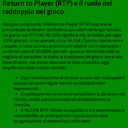
Return to Player (RTP) e il ruolo del
raddoppio nel gioco
Nel gioco d’azzardo, il Return to Player (RTP) esprime la
percentuale di denaro restituita ai giocatori nel lungo termine.
Un gioco con RTP del 96,55% significa che, in media, per ogni
100€ giocati, si recuperano circa 96,55€. Questo ritorno non è
casuale: si basa su meccanismi controllati in cui il raddoppio—
come nel caso di 10.000€ giocati—genera ritorni calcolati su
migliaia di iterazioni. In Italia, la tradizione del gioco non è solo
divertimento, ma anche laboratorio di probabilità, oggi
amplificato dalla scienza dei dati.
Ogni combinazione di simboli su una slot raddoppia il
payout secondo regole basate su moltiplicatori
esponenziali.
Il raddoppio incrementa la variabilità e la dinamica del
rischio, simile a processi naturali di adattamento e
crescita.
Il 96,55% RTP riflette un equilibrio tra divertimento e
sostenibilità, un principio che risuona anche nella
progettazione di sistemi fisici efficienti.