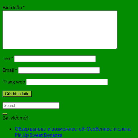
Bình luận
*
Tên
*
Email
*
Trang web
Bài viết mới
Обзор выплат и возможностей: Особенности слота
Pin Up Sweet Bonanza