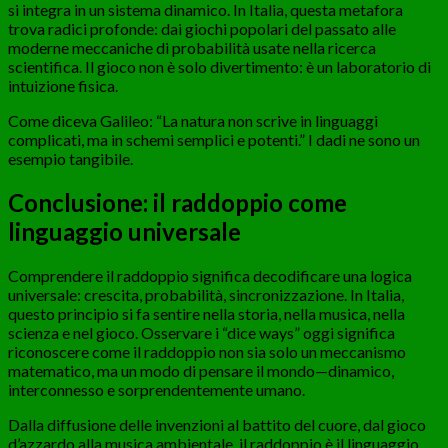
si integra in un sistema dinamico. In Italia, questa metafora
trova radici profonde: dai giochi popolari del passato alle
moderne meccaniche di probabilità usate nella ricerca
scientifica. Il gioco non è solo divertimento: è un laboratorio di
intuizione fisica.
Come diceva Galileo: “La natura non scrive in linguaggi
complicati, ma in schemi semplici e potenti.” I dadi ne sono un
esempio tangibile.
Conclusione: il raddoppio come
linguaggio universale
Comprendere il raddoppio significa decodificare una logica
universale: crescita, probabilità, sincronizzazione. In Italia,
questo principio si fa sentire nella storia, nella musica, nella
scienza e nel gioco. Osservare i “dice ways” oggi significa
riconoscere come il raddoppio non sia solo un meccanismo
matematico, ma un modo di pensare il mondo—dinamico,
interconnesso e sorprendentemente umano.
Dalla diffusione delle invenzioni al battito del cuore, dal gioco
d’azzardo alla musica ambientale, il raddoppio è il linguaggio