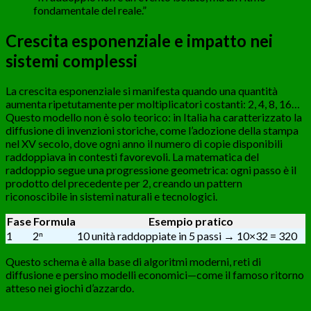
fondamentale del reale.”
Crescita esponenziale e impatto nei
sistemi complessi
La crescita esponenziale si manifesta quando una quantità
aumenta ripetutamente per moltiplicatori costanti: 2, 4, 8, 16…
Questo modello non è solo teorico: in Italia ha caratterizzato la
diffusione di invenzioni storiche, come l’adozione della stampa
nel XV secolo, dove ogni anno il numero di copie disponibili
raddoppiava in contesti favorevoli. La matematica del
raddoppio segue una progressione geometrica: ogni passo è il
prodotto del precedente per 2, creando un pattern
riconoscibile in sistemi naturali e tecnologici.
Fase
Formula
Esempio pratico
1
2ⁿ
10 unità raddoppiate in 5 passi → 10×32 = 320
Questo schema è alla base di algoritmi moderni, reti di
diffusione e persino modelli economici—come il famoso ritorno
atteso nei giochi d’azzardo.