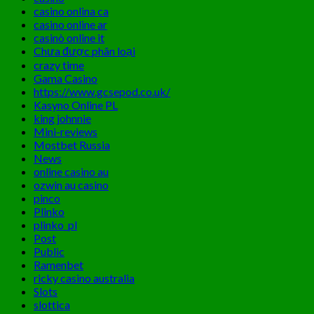
casino onlina ca
casino online ar
casinò online it
Chưa được phân loại
crazy time
Gama Casino
https://www.gcsepod.co.uk/
Kasyno Online PL
king johnnie
Mini-reviews
Mostbet Russia
News
online casino au
ozwin au casino
pinco
Plinko
plinko_pl
Post
Public
Ramenbet
ricky casino australia
Slots
slottica