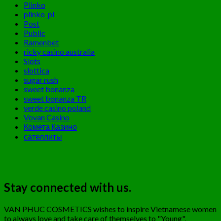
Plinko
plinko_pl
Post
Public
Ramenbet
ricky casino australia
Slots
slottica
sugar rush
sweet bonanza
sweet bonanza TR
verde casino poland
Vovan Casino
Комета Казино
сателлиты
Stay connected with us.
VAN PHUC COSMETICS wishes to inspire Vietnamese women
to always love and take care of themselves to "Young",