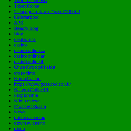
1xbet casino BD
1xbet Korea
2_europe-today.ru 1win 7000 RU
888starz bd
APK
Beauty blog
blog
casibom tr
casino
casino onlina ca
casino online ar
casinò online it
Chưa được phân loại
crazy time
Gama Casino
https://www.gcsepod.co.uk/
Kasyno Online PL
king johnnie
Mini-reviews
Mostbet Russia
News
online casino au
ozwin au casino
pinco