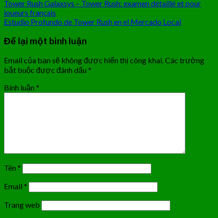
Tower Rush Galaxsys – Tower Rush: examen détaillé et pour
joueurs français
Estudio Profundo de Tower Rush en el Mercado Local
Để lại một bình luận
Email của bạn sẽ không được hiển thị công khai.
Các trường
bắt buộc được đánh dấu
*
Bình luận
*
Tên
*
Email
*
Trang web