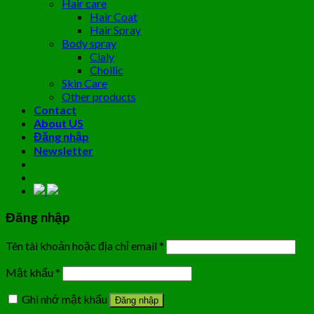
Hair care
Hair Coat
Hair Spray
Body spray
Cialy
Choilic
Skin Care
Other products
Contact
About US
Đăng nhập
Newsletter
Đăng nhập
Tên tài khoản hoặc địa chỉ email
*
Mật khẩu
*
Ghi nhớ mật khẩu
Đăng nhập