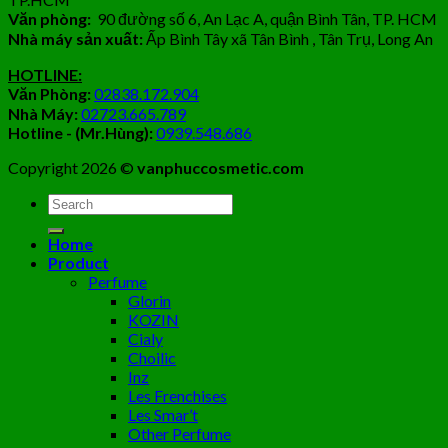
Văn phòng:
90 đường số 6, An Lạc A, quận Bình Tân, TP. HCM
Nhà máy sản xuất:
Ấp Bình Tây xã Tân Bình , Tân Trụ, Long An
HOTLINE:
Văn Phòng:
02838.172.904
Nhà Máy:
02723.665.789
Hotline - (Mr.Hùng):
0939.548.686
Copyright 2026 ©
vanphuccosmetic.com
Tìm
kiếm:
Home
Product
Perfume
Glorin
KOZIN
Cialy
Choilic
Inz
Les Frenchises
Les Smar’t
Other Perfume