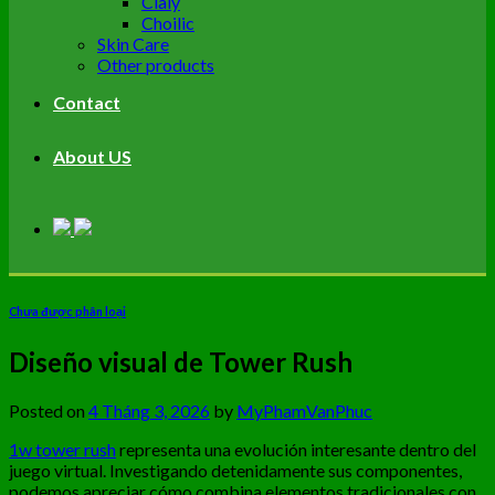
Cialy
Choilic
Skin Care
Other products
Contact
About US
Chưa được phân loại
Diseño visual de Tower Rush
Posted on
4 Tháng 3, 2026
by
MyPhamVanPhuc
1w tower rush
representa una evolución interesante dentro del
juego virtual. Investigando detenidamente sus componentes,
podemos apreciar cómo combina elementos tradicionales con