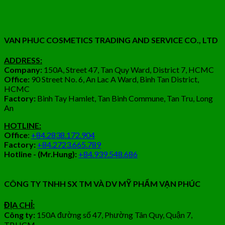
VAN PHUC COSMETICS TRADING AND SERVICE CO., LTD
ADDRESS:
Company:
150A, Street 47, Tan Quy Ward, District 7, HCMC
Office:
90 Street No. 6, An Lac A Ward, Binh Tan District,
HCMC
Factory:
Binh Tay Hamlet, Tan Binh Commune, Tan Tru, Long
An
HOTLINE:
Office
:
+84.2838.172.904
Factory:
+84.2723.665.789
Hotline - (Mr.Hung):
+84.939.548.686
CÔNG TY TNHH SX TM VÀ DV MỸ PHẨM VẠN PHÚC
ĐỊA CHỈ:
Công ty:
150A đường số 47, Phường Tân Quy, Quận 7,
TP.HCM