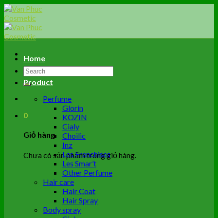
Skip
to
content
Home
Tìm
kiếm:
Product
Perfume
Glorin
0
KOZIN
Cialy
Giỏ hàng
Choilic
Inz
Les Frenchises
Chưa có sản phẩm trong giỏ hàng.
Les Smar’t
Other Perfume
Hair care
Hair Coat
Hair Spray
Body spray