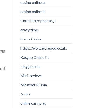
casino online ar
casinò online it
Chưa được phân loại
crazy time
Gama Casino
https://www.gcsepod.co.uk/
ули
Kasyno Online PL
king johnnie
ный
Mini-reviews
Mostbet Russia
News
online casino au