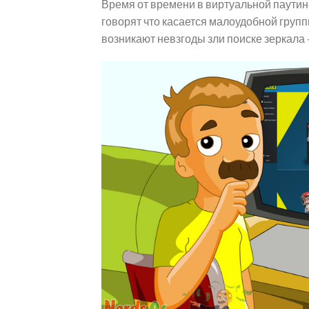
Время от времени в виртуальной паутин
говорят что касается малоудобной групп
возникают невзгоды зли поиске зеркала 