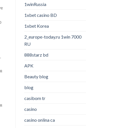
1winRussia
ve
1xbet casino BD
о
1xbet Korea
2_europe-today.ru 1win 7000
RU
888starz bd
.
APK
я
Beauty blog
blog
casibom tr
я
casino
casino onlina ca