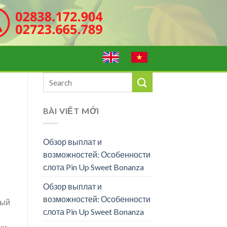
BÀI VIẾT MỚI
Обзор выплат и
возможностей: Особенности
слота Pin Up Sweet Bonanza
Обзор выплат и
возможностей: Особенности
ный
слота Pin Up Sweet Bonanza