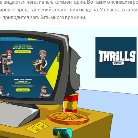
е видаются негативные комментарии. Во таких откликах игр
ировке представлений, отсутствии бездепа. У пласта заказчи
– приводится загубить много времени.