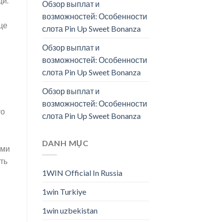
щи.
Обзор выплат и
возможностей: Особенности
ще
слота Pin Up Sweet Bonanza
Обзор выплат и
возможностей: Особенности
слота Pin Up Sweet Bonanza
Обзор выплат и
возможностей: Особенности
то
слота Pin Up Sweet Bonanza
DANH MỤC
ими
ть
1WIN Official In Russia
1win Turkiye
1win uzbekistan