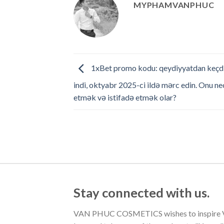
MYPHAMVANPHUC
1xBet promo kodu: qeydiyyatdan keçd
indi, oktyabr 2025-ci ildə mərc edin. Onu n
etmək və istifadə etmək olar?
Stay connected with us.
VAN PHUC COSMETICS wishes to inspire V