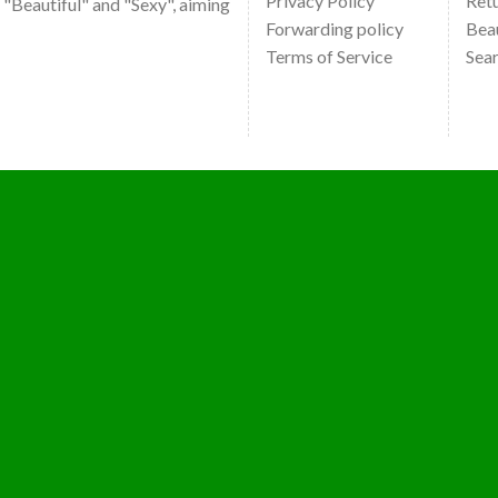
Privacy Policy
Retu
 "Beautiful" and "Sexy", aiming
Forwarding policy
Bea
Terms of Service
Sea