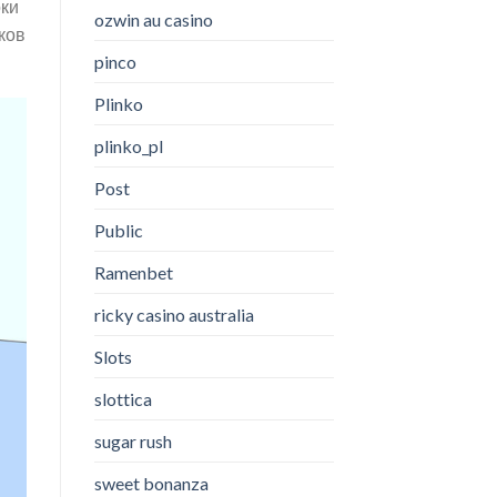
оки
ozwin au casino
ков
pinco
Plinko
plinko_pl
Post
Public
Ramenbet
ricky casino australia
Slots
slottica
sugar rush
sweet bonanza