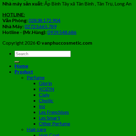
Nhà máy sản xuất:
Ấp Bình Tây xã Tân Bình , Tân Trụ, Long An
HOTLINE:
Văn Phòng:
02838.172.904
Nhà Máy:
02723.665.789
Hotline - (Mr.Hùng):
0939.548.686
Copyright 2026 ©
vanphuccosmetic.com
Tìm
kiếm:
Home
Product
Perfume
Glorin
KOZIN
Cialy
Choilic
Inz
Les Frenchises
Les Smar’t
Other Perfume
Hair care
Hair Coat