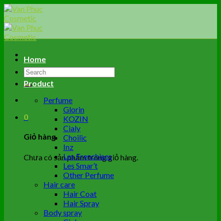
Skip
to
content
Home
Tìm
kiếm:
Product
Perfume
Glorin
0
KOZIN
Cialy
Giỏ hàng
Choilic
Inz
Les Frenchises
Chưa có sản phẩm trong giỏ hàng.
Les Smar’t
Other Perfume
Hair care
Hair Coat
Hair Spray
Body spray