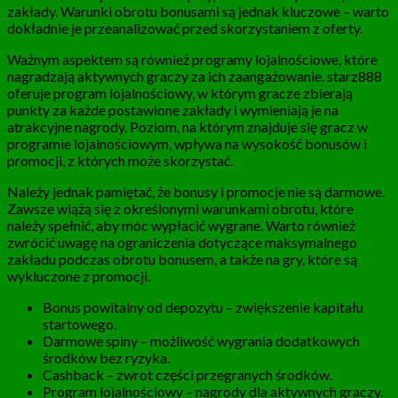
zakłady. Warunki obrotu bonusami są jednak kluczowe – warto
dokładnie je przeanalizować przed skorzystaniem z oferty.
Ważnym aspektem są również programy lojalnościowe, które
nagradzają aktywnych graczy za ich zaangażowanie. starz888
oferuje program lojalnościowy, w którym gracze zbierają
punkty za każde postawione zakłady i wymieniają je na
atrakcyjne nagrody. Poziom, na którym znajduje się gracz w
programie lojalnościowym, wpływa na wysokość bonusów i
promocji, z których może skorzystać.
Należy jednak pamiętać, że bonusy i promocje nie są darmowe.
Zawsze wiążą się z określonymi warunkami obrotu, które
należy spełnić, aby móc wypłacić wygrane. Warto również
zwrócić uwagę na ograniczenia dotyczące maksymalnego
zakładu podczas obrotu bonusem, a także na gry, które są
wykluczone z promocji.
Bonus powitalny od depozytu – zwiększenie kapitału
startowego.
Darmowe spiny – możliwość wygrania dodatkowych
środków bez ryzyka.
Cashback – zwrot części przegranych środków.
Program lojalnościowy – nagrody dla aktywnych graczy.