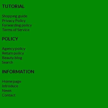
TUTORIAL
Shopping guide
Privacy Policy
Forwarding policy
Terms of Service
POLICY
Agency policy
Return policy
Beauty blog
Search
INFORMATION
Home page
Introduce
News
Contact