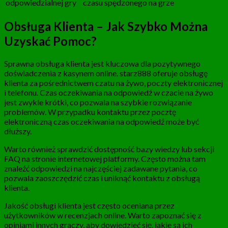
odpowiedzialnej gry
czasu spędzonego na grze
Obsługa Klienta – Jak Szybko Można
Uzyskać Pomoc?
Sprawna obsługa klienta jest kluczowa dla pozytywnego
doświadczenia z kasynem online. starz888 oferuje obsługę
klienta za pośrednictwem czatu na żywo, poczty elektronicznej
i telefonu. Czas oczekiwania na odpowiedź w czacie na żywo
jest zwykle krótki, co pozwala na szybkie rozwiązanie
problemów. W przypadku kontaktu przez pocztę
elektroniczną czas oczekiwania na odpowiedź może być
dłuższy.
Warto również sprawdzić dostępność bazy wiedzy lub sekcji
FAQ na stronie internetowej platformy. Często można tam
znaleźć odpowiedzi na najczęściej zadawane pytania, co
pozwala zaoszczędzić czas i uniknąć kontaktu z obsługą
klienta.
Jakość obsługi klienta jest często oceniana przez
użytkowników w recenzjach online. Warto zapoznać się z
opiniami innych graczy, aby dowiedzieć się, jakie są ich