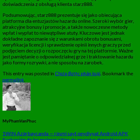
doświadczenia z obsługą klienta starz888.
Podsumowując, starz888 prezentuje się jako obiecująca
platforma dla entuzjastów hazardu online. Szeroki wybór gier,
atrakcyjne bonusy i promocje, a także nowoczesne metody
wpłat i wypłat to niewątpliwe atuty. Kluczowe jest jednak
dokładne zapoznanie się z warunkami obrotu bonusami,
weryfikacja licencji i sprawdzenie opinii innych graczy przed
podjęciem decyzji o rozpoczęciu gry na tej platformie. Ważne
jest pamiętanie o odpowiedzialnej grze i traktowanie hazardu
jako formy rozrywki, a nie sposobu na zarobek.
This entry was posted in
Chưa được phân loại
. Bookmark the
permalink
.
MyPhamVanPhuc
1WIN Azərbaycanda — rəsmi sayt qeydiyyat Android APK
Evaluación de los mejores sitios de apuestas deportivas para