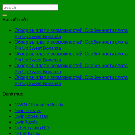
Bài viết mới
Обзор выплат и возможностей: Особенности слота
Pin Up Sweet Bonanza
Обзор выплат и возможностей: Особенности слота
Pin Up Sweet Bonanza
Обзор выплат и возможностей: Особенности слота
Pin Up Sweet Bonanza
Обзор выплат и возможностей: Особенности слота
Pin Up Sweet Bonanza
Обзор выплат и возможностей: Особенности слота
Pin Up Sweet Bonanza
Danh mục
1WIN Official In Russia
1win Turkiye
1win uzbekistan
1winRussia
1xbet casino BD
1xbet Korea