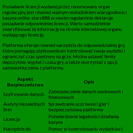
Posiadanie licencji wydanej przez renomowany organ
regulacyjny jest również ważnym wskaźnikiem wiarygodności
kasyna online. starz888 w swoim regulaminie deklaruje
posiadanie odpowiedniej licencji. Warto samodzielnie
zweryfikować tę informację na stronie internetowej organu
wydającego licencję.
Platforma oferuje również narzędzia do odpowiedzialnej gry,
które pomagają użytkownikom kontrolować swoje wydatki i
ograniczyć czas spędzony na grze. Można ustawić limity
depozytów, wypłat i czasu gry, a także skorzystać z opcji
samowykluczenia z platformy.
Aspekt
Opis
Bezpieczeństwa
Zabezpieczenie danych osobowych i
Szyfrowanie danych
finansowych
Audyty niezależnych
Sprawdzanie uczciwości gier i
firm
bezpieczeństwa platformy
Potwierdzenie legalności działania
Licencja
kasyna
Narzędzia do
Pomoc w kontrolowaniu wydatków i