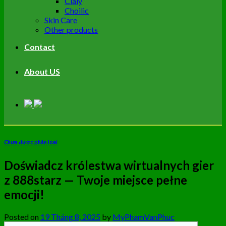
Cialy
Choilic
Skin Care
Other products
Contact
About US
Chưa được phân loại
Doświadcz królestwa wirtualnych gier
z 888starz — Twoje miejsce pełne
emocji!
Posted on
19 Tháng 8, 2025
by
MyPhamVanPhuc