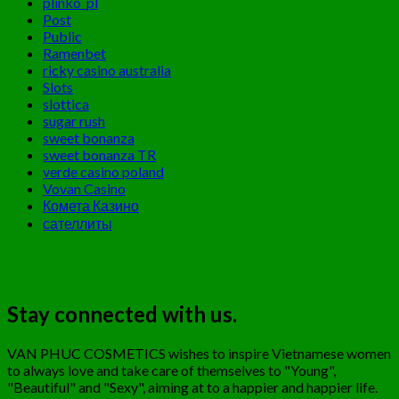
plinko_pl
Post
Public
Ramenbet
ricky casino australia
Slots
slottica
sugar rush
sweet bonanza
sweet bonanza TR
verde casino poland
Vovan Casino
Комета Казино
сателлиты
Stay connected with us.
VAN PHUC COSMETICS wishes to inspire Vietnamese women
to always love and take care of themselves to "Young",
"Beautiful" and "Sexy", aiming at to a happier and happier life.