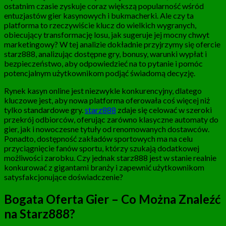
ostatnim czasie zyskuje coraz większą popularność wśród
entuzjastów gier kasynowych i bukmacherki. Ale czy ta
platforma to rzeczywiście klucz do wielkich wygranych,
obiecujący transformację losu, jak sugeruje jej mocny chwyt
marketingowy? W tej analizie dokładnie przyjrzymy się ofercie
starz888, analizując dostępne gry, bonusy, warunki wypłat i
bezpieczeństwo, aby odpowiedzieć na to pytanie i pomóc
potencjalnym użytkownikom podjąć świadomą decyzję.
Rynek kasyn online jest niezwykle konkurencyjny, dlatego
kluczowe jest, aby nowa platforma oferowała coś więcej niż
tylko standardowe gry.
starz888
zdaje się celować w szeroki
przekrój odbiorców, oferując zarówno klasyczne automaty do
gier, jak i nowoczesne tytuły od renomowanych dostawców.
Ponadto, dostępność zakładów sportowych ma na celu
przyciągnięcie fanów sportu, którzy szukają dodatkowej
możliwości zarobku. Czy jednak starz888 jest w stanie realnie
konkurować z gigantami branży i zapewnić użytkownikom
satysfakcjonujące doświadczenie?
Bogata Oferta Gier – Co Można Znaleźć
na Starz888?