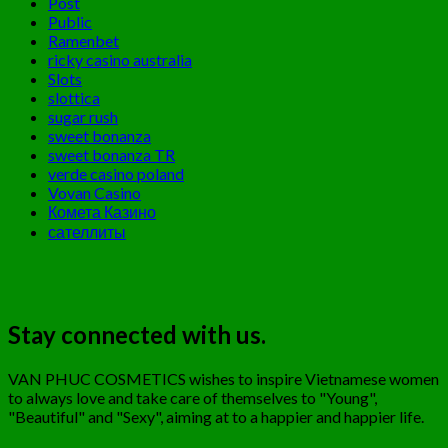
Post
Public
Ramenbet
ricky casino australia
Slots
slottica
sugar rush
sweet bonanza
sweet bonanza TR
verde casino poland
Vovan Casino
Комета Казино
сателлиты
Stay connected with us.
VAN PHUC COSMETICS wishes to inspire Vietnamese women
to always love and take care of themselves to "Young",
"Beautiful" and "Sexy", aiming at to a happier and happier life.