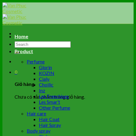
Skip
to
content
Home
Tìm
kiếm:
Product
Perfume
Glorin
0
KOZIN
Cialy
Giỏ hàng
Choilic
Inz
Les Frenchises
Chưa có sản phẩm trong giỏ hàng.
Les Smar’t
Other Perfume
Hair care
Hair Coat
Hair Spray
Body spray