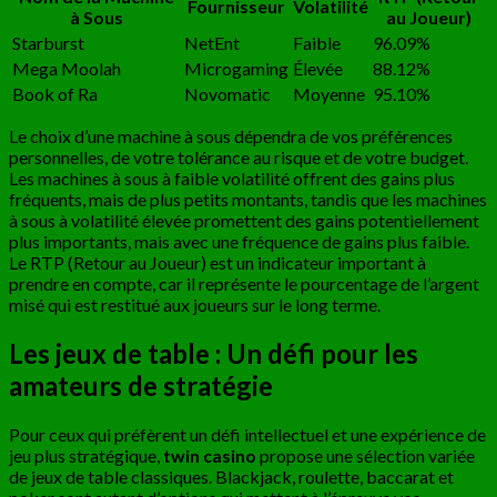
Fournisseur
Volatilité
à Sous
au Joueur)
Starburst
NetEnt
Faible
96.09%
Mega Moolah
Microgaming
Élevée
88.12%
Book of Ra
Novomatic
Moyenne
95.10%
Le choix d’une machine à sous dépendra de vos préférences
personnelles, de votre tolérance au risque et de votre budget.
Les machines à sous à faible volatilité offrent des gains plus
fréquents, mais de plus petits montants, tandis que les machines
à sous à volatilité élevée promettent des gains potentiellement
plus importants, mais avec une fréquence de gains plus faible.
Le RTP (Retour au Joueur) est un indicateur important à
prendre en compte, car il représente le pourcentage de l’argent
misé qui est restitué aux joueurs sur le long terme.
Les jeux de table : Un défi pour les
amateurs de stratégie
Pour ceux qui préfèrent un défi intellectuel et une expérience de
jeu plus stratégique,
twin casino
propose une sélection variée
de jeux de table classiques. Blackjack, roulette, baccarat et