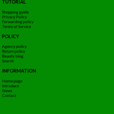
TUTORIAL
Shopping guide
Privacy Policy
Forwarding policy
Terms of Service
POLICY
Agency policy
Return policy
Beauty blog
Search
INFORMATION
Home page
Introduce
News
Contact