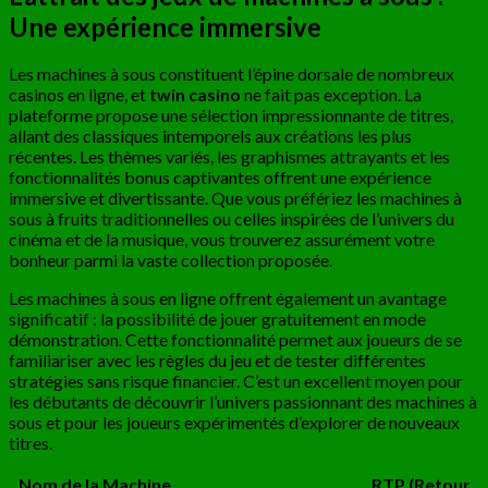
Une expérience immersive
Les machines à sous constituent l’épine dorsale de nombreux
casinos en ligne, et
twin casino
ne fait pas exception. La
plateforme propose une sélection impressionnante de titres,
allant des classiques intemporels aux créations les plus
récentes. Les thèmes variés, les graphismes attrayants et les
fonctionnalités bonus captivantes offrent une expérience
immersive et divertissante. Que vous préfériez les machines à
sous à fruits traditionnelles ou celles inspirées de l’univers du
cinéma et de la musique, vous trouverez assurément votre
bonheur parmi la vaste collection proposée.
Les machines à sous en ligne offrent également un avantage
significatif : la possibilité de jouer gratuitement en mode
démonstration. Cette fonctionnalité permet aux joueurs de se
familiariser avec les règles du jeu et de tester différentes
stratégies sans risque financier. C’est un excellent moyen pour
les débutants de découvrir l’univers passionnant des machines à
sous et pour les joueurs expérimentés d’explorer de nouveaux
titres.
Nom de la Machine
RTP (Retour