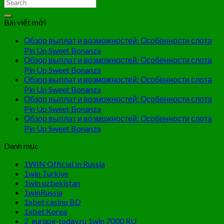
Bài viết mới
Обзор выплат и возможностей: Особенности слота
Pin Up Sweet Bonanza
Обзор выплат и возможностей: Особенности слота
Pin Up Sweet Bonanza
Обзор выплат и возможностей: Особенности слота
Pin Up Sweet Bonanza
Обзор выплат и возможностей: Особенности слота
Pin Up Sweet Bonanza
Обзор выплат и возможностей: Особенности слота
Pin Up Sweet Bonanza
Danh mục
1WIN Official In Russia
1win Turkiye
1win uzbekistan
1winRussia
1xbet casino BD
1xbet Korea
2_europe-today.ru 1win 7000 RU