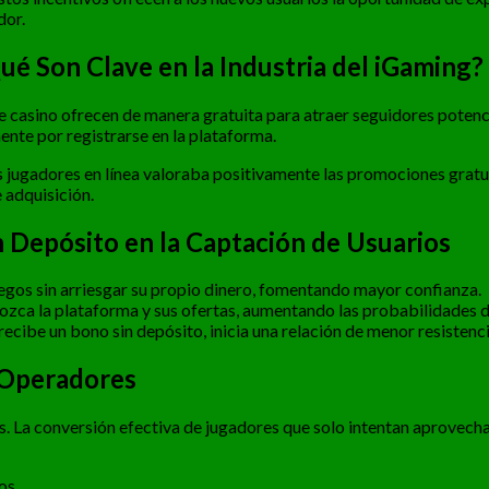
dor.
ué Son Clave en la Industria del iGaming?
casino ofrecen de manera gratuita para atraer seguidores potencia
ente por registrarse en la plataforma.
jugadores en línea valoraba positivamente las promociones gratuit
 adquisición.
n Depósito en la Captación de Usuarios
uegos sin arriesgar su propio dinero, fomentando mayor confianza.
onozca la plataforma y sus ofertas, aumentando las probabilidades 
recibe un bono sin depósito, inicia una relación de menor resisten
s Operadores
. La conversión efectiva de jugadores que solo intentan aprovech
os.