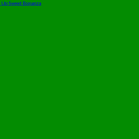
 Up Sweet Bonanza