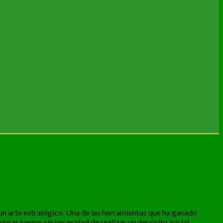
un arte estratégico. Una de las herramientas que ha ganado
lorar juegos sin necesidad de realizar un depósito inicial,