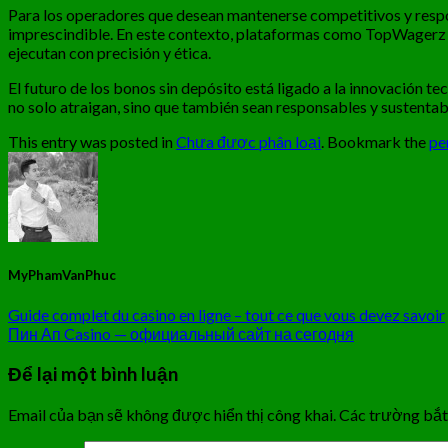
Para los operadores que desean mantenerse competitivos y respon
imprescindible. En este contexto, plataformas como TopWagerz C
ejecutan con precisión y ética.
El futuro de los bonos sin depósito está ligado a la innovación 
no solo atraigan, sino que también sean responsables y sustentab
This entry was posted in
Chưa được phân loại
. Bookmark the
pe
MyPhamVanPhuc
Guide complet du casino en ligne – tout ce que vous devez savoir
Пин Ап Casino — официальный сайт на сегодня
Để lại một bình luận
Email của bạn sẽ không được hiển thị công khai.
Các trường bắ