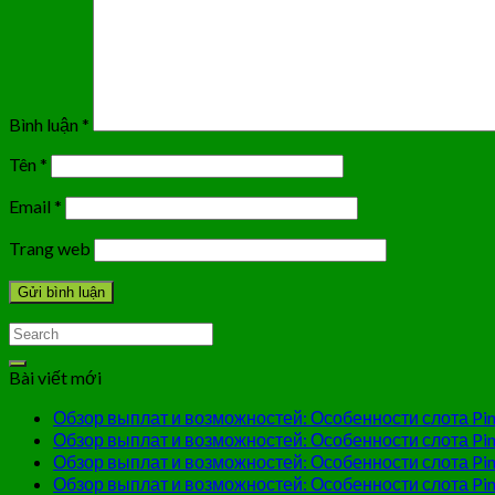
Bình luận
*
Tên
*
Email
*
Trang web
Bài viết mới
Обзор выплат и возможностей: Особенности слота Pin
Обзор выплат и возможностей: Особенности слота Pin
Обзор выплат и возможностей: Особенности слота Pin
Обзор выплат и возможностей: Особенности слота Pin