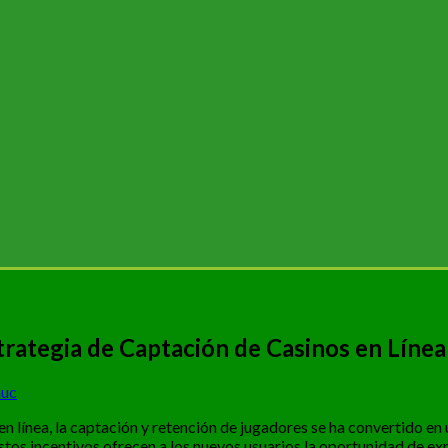
strategia de Captación de Casinos en Línea
uc
 línea, la captación y retención de jugadores se ha convertido en 
Estos incentivos ofrecen a los nuevos usuarios la oportunidad de exp