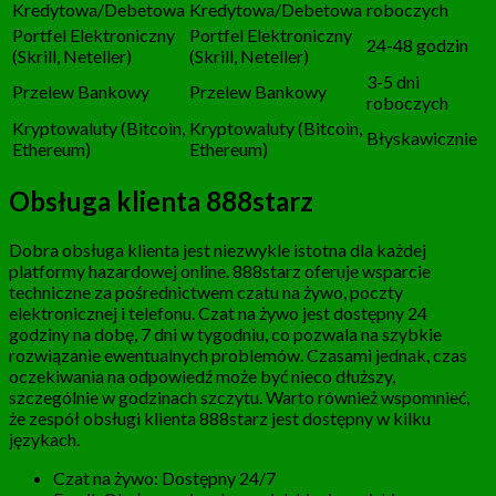
Kredytowa/Debetowa
Kredytowa/Debetowa
roboczych
Portfel Elektroniczny
Portfel Elektroniczny
24-48 godzin
(Skrill, Neteller)
(Skrill, Neteller)
3-5 dni
Przelew Bankowy
Przelew Bankowy
roboczych
Kryptowaluty (Bitcoin,
Kryptowaluty (Bitcoin,
Błyskawicznie
Ethereum)
Ethereum)
Obsługa klienta 888starz
Dobra obsługa klienta jest niezwykle istotna dla każdej
platformy hazardowej online. 888starz oferuje wsparcie
techniczne za pośrednictwem czatu na żywo, poczty
elektronicznej i telefonu. Czat na żywo jest dostępny 24
godziny na dobę, 7 dni w tygodniu, co pozwala na szybkie
rozwiązanie ewentualnych problemów. Czasami jednak, czas
oczekiwania na odpowiedź może być nieco dłuższy,
szczególnie w godzinach szczytu. Warto również wspomnieć,
że zespół obsługi klienta 888starz jest dostępny w kilku
językach.
Czat na żywo: Dostępny 24/7