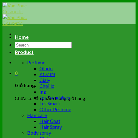
Skip
to
content
Home
Tìm
kiếm:
Product
Perfume
Glorin
0
KOZIN
Cialy
Giỏ hàng
Choilic
Inz
Les Frenchises
Chưa có sản phẩm trong giỏ hàng.
Les Smar’t
Other Perfume
Hair care
Hair Coat
Hair Spray
Body spray