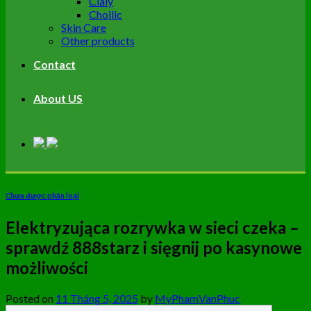
Cialy
Choilic
Skin Care
Other products
Contact
About US
Chưa được phân loại
Elektryzująca rozrywka w sieci czeka –
sprawdź 888starz i sięgnij po kasynowe
możliwości
Posted on
11 Tháng 5, 2025
by
MyPhamVanPhuc