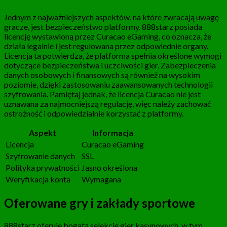
Jednym z najważniejszych aspektów, na które zwracają uwagę
gracze, jest bezpieczeństwo platformy. 888starz posiada
licencję wystawioną przez Curacao eGaming, co oznacza, że
działa legalnie i jest regulowana przez odpowiednie organy.
Licencja ta potwierdza, że platforma spełnia określone wymogi
dotyczące bezpieczeństwa i uczciwości gier. Zabezpieczenia
danych osobowych i finansowych są również na wysokim
poziomie, dzięki zastosowaniu zaawansowanych technologii
szyfrowania. Pamiętaj jednak, że licencja Curacao nie jest
uznawana za najmocniejszą regulację, więc należy zachować
ostrożność i odpowiedzialnie korzystać z platformy.
Aspekt
Informacja
Licencja
Curacao eGaming
Szyfrowanie danych
SSL
Polityka prywatności
Jasno określona
Weryfikacja konta
Wymagana
Oferowane gry i zakłady sportowe
888starz oferuje bogatą selekcję gier kasynowych, w tym