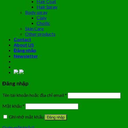
Hair Coat
Hair Spray
Body spray
Cialy
Choilic
Skin Care
Other products
Contact
About US
Đăng nhập
Newsletter
Đăng nhập
Tên tài khoản hoặc địa chỉ email
*
Mật khẩu
*
Ghi nhớ mật khẩu
Đăng nhập
Quên mật khẩu?