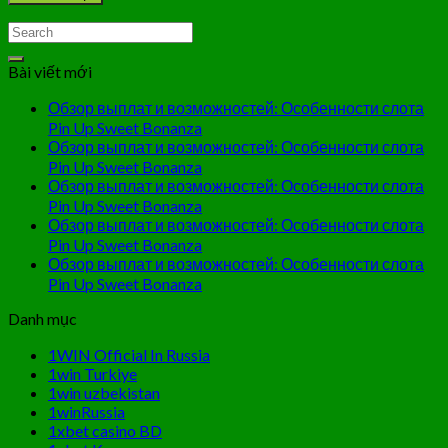
Bài viết mới
Обзор выплат и возможностей: Особенности слота
Pin Up Sweet Bonanza
Обзор выплат и возможностей: Особенности слота
Pin Up Sweet Bonanza
Обзор выплат и возможностей: Особенности слота
Pin Up Sweet Bonanza
Обзор выплат и возможностей: Особенности слота
Pin Up Sweet Bonanza
Обзор выплат и возможностей: Особенности слота
Pin Up Sweet Bonanza
Danh mục
1WIN Official In Russia
1win Turkiye
1win uzbekistan
1winRussia
1xbet casino BD