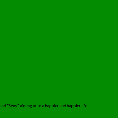
"Sexy", aiming at to a happier and happier life.