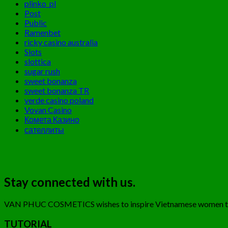
plinko_pl
Post
Public
Ramenbet
ricky casino australia
Slots
slottica
sugar rush
sweet bonanza
sweet bonanza TR
verde casino poland
Vovan Casino
Комета Казино
сателлиты
Stay connected with us.
VAN PHUC COSMETICS wishes to inspire Vietnamese women to alway
TUTORIAL