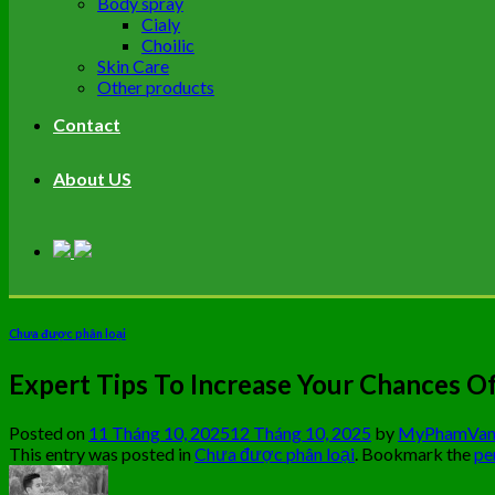
Body spray
Cialy
Choilic
Skin Care
Other products
Contact
About US
Chưa được phân loại
Expert Tips To Increase Your Chances O
Posted on
11 Tháng 10, 2025
12 Tháng 10, 2025
by
MyPhamVan
This entry was posted in
Chưa được phân loại
. Bookmark the
pe