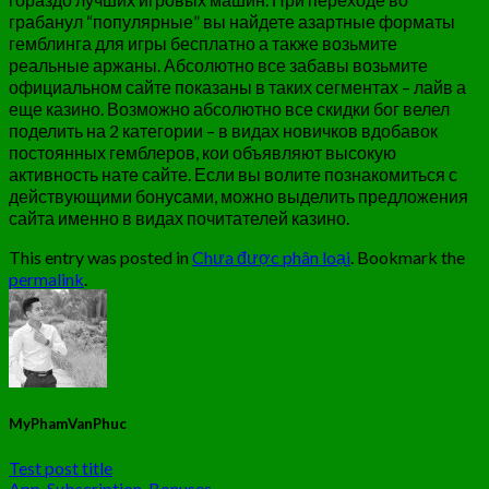
грабанул “популярные” вы найдете азартные форматы
гемблинга для игры бесплатно а также возьмите
реальные аржаны. Абсолютно все забавы возьмите
официальном сайте показаны в таких сегментах – лайв а
еще казино. Возможно абсолютно все скидки бог велел
поделить на 2 категории – в видах новичков вдобавок
постоянных гемблеров, кои объявляют высокую
активность нате сайте. Если вы волите познакомиться с
действующими бонусами, можно выделить предложения
сайта именно в видах почитателей казино.
This entry was posted in
Chưa được phân loại
. Bookmark the
permalink
.
MyPhamVanPhuc
Test post title
App, Subscription, Bonuses