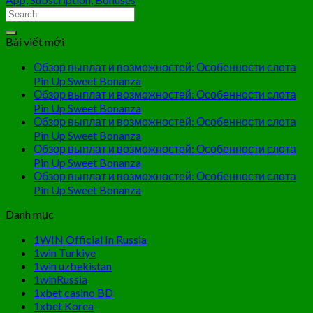
Bài viết mới
Обзор выплат и возможностей: Особенности слота
Pin Up Sweet Bonanza
Обзор выплат и возможностей: Особенности слота
Pin Up Sweet Bonanza
Обзор выплат и возможностей: Особенности слота
Pin Up Sweet Bonanza
Обзор выплат и возможностей: Особенности слота
Pin Up Sweet Bonanza
Обзор выплат и возможностей: Особенности слота
Pin Up Sweet Bonanza
Danh mục
1WIN Official In Russia
1win Turkiye
1win uzbekistan
1winRussia
1xbet casino BD
1xbet Korea