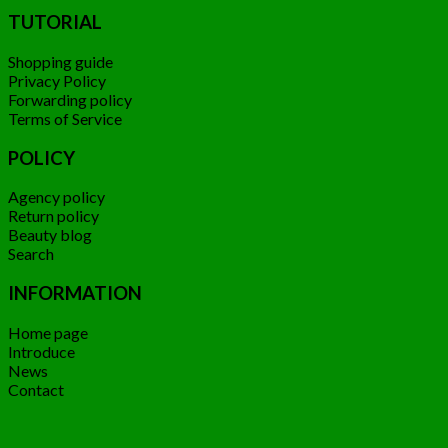
TUTORIAL
Shopping guide
Privacy Policy
Forwarding policy
Terms of Service
POLICY
Agency policy
Return policy
Beauty blog
Search
INFORMATION
Home page
Introduce
News
Contact