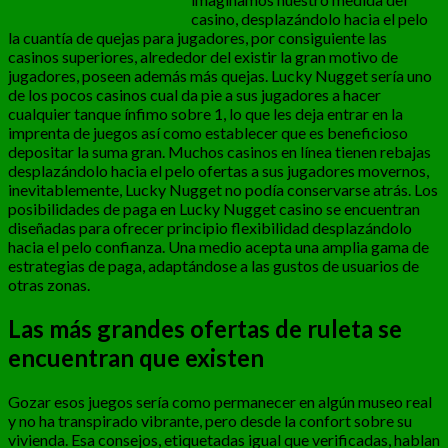
casino, desplazándolo hacia el pelo
la cuantía de quejas para jugadores, por consiguiente las
casinos superiores, alrededor del existir la gran motivo de
jugadores, poseen además más quejas. Lucky Nugget serí­a uno
de los pocos casinos cual da pie a sus jugadores a hacer
cualquier tanque ínfimo sobre 1, lo que les deja entrar en la
imprenta de juegos así­ como establecer que es beneficioso
depositar la suma gran. Muchos casinos en línea tienen rebajas
desplazándolo hacia el pelo ofertas a sus jugadores movernos,
inevitablemente, Lucky Nugget no podía conservarse atrás. Los
posibilidades de paga en Lucky Nugget casino se encuentran
diseñadas para ofrecer principio flexibilidad desplazándolo
hacia el pelo confianza. Una medio acepta una amplia gama de
estrategias de paga, adaptándose a las gustos de usuarios de
otras zonas.
Las más grandes ofertas de ruleta se
encuentran que existen
Gozar esos juegos serí­a como permanecer en algún museo real
y no ha transpirado vibrante, pero desde la confort sobre su
vivienda. Esa consejos, etiquetadas igual que verificadas, hablan