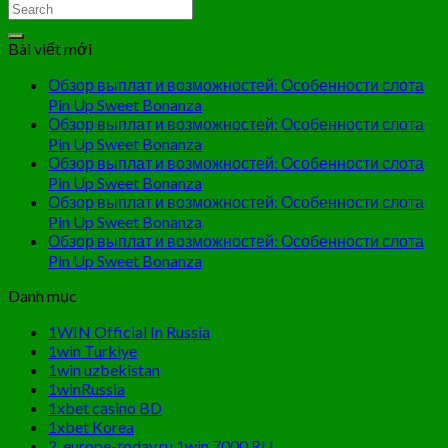
Bài viết mới
Обзор выплат и возможностей: Особенности слота
Pin Up Sweet Bonanza
Обзор выплат и возможностей: Особенности слота
Pin Up Sweet Bonanza
Обзор выплат и возможностей: Особенности слота
Pin Up Sweet Bonanza
Обзор выплат и возможностей: Особенности слота
Pin Up Sweet Bonanza
Обзор выплат и возможностей: Особенности слота
Pin Up Sweet Bonanza
Danh mục
1WIN Official In Russia
1win Turkiye
1win uzbekistan
1winRussia
1xbet casino BD
1xbet Korea
2_europe-today.ru 1win 7000 RU