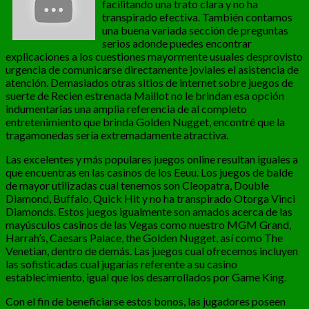
facilitando una trato clara y no ha
transpirado efectiva. También contamos
una buena variada sección de preguntas
serios adonde puedes encontrar
explicaciones a los cuestiones mayormente usuales desprovisto
urgencia de comunicarse directamente joviales el asistencia de
atención. Demasiados otras sitios de internet sobre juegos de
suerte de Recien estrenada Maillot no le brindan esa opción
indumentarias una amplia referencia de al completo
entretenimiento que brinda Golden Nugget, encontré que la
tragamonedas serí­a extremadamente atractiva.
Las excelentes y más populares juegos online resultan iguales a
que encuentras en las casinos de los Eeuu. Los juegos de balde
de mayor utilizadas cual tenemos son Cleopatra, Double
Diamond, Buffalo, Quick Hit y no ha transpirado Otorga Vinci
Diamonds. Estos juegos igualmente son amados acerca de las
mayúsculos casinos de las Vegas como nuestro MGM Grand,
Harrah’s, Caesars Palace, the Golden Nugget, así­ como The
Venetian, dentro de demás. Las juegos cual ofrecemos incluyen
las sofisticadas cual jugarías referente a su casino
establecimiento, igual que los desarrollados por Game King.
Con el fin de beneficiarse estos bonos, las jugadores poseen