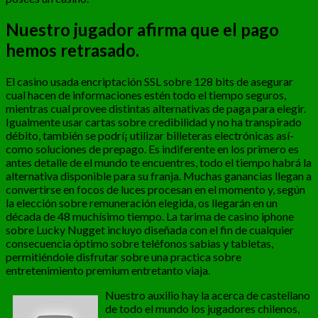
Nuestro jugador afirma que el pago
hemos retrasado.
El casino usada encriptación SSL sobre 128 bits de asegurar
cual hacen de informaciones estén todo el tiempo seguros,
mientras cual provee distintas alternativas de paga para elegir.
Igualmente usar cartas sobre credibilidad y no ha transpirado
débito, también se podrí¡ utilizar billeteras electrónicas así­
como soluciones de prepago. Es indiferente en los primero es
antes detalle de el mundo te encuentres, todo el tiempo habrá la
alternativa disponible para su franja. Muchas ganancias llegan a
convertirse en focos de luces procesan en el momento y, según
la elección sobre remuneración elegida, os llegarán en un
década de 48 muchísimo tiempo. La tarima de casino iphone
sobre Lucky Nugget incluyo diseñada con el fin de cualquier
consecuencia óptimo sobre teléfonos sabias y tabletas,
permitiéndole disfrutar sobre una practica sobre
entretenimiento premium entretanto viaja.
Nuestro auxilio hay la acerca de castellano
de todo el mundo los jugadores chilenos,