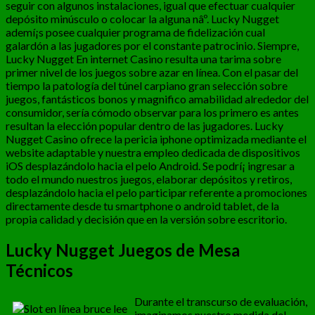
seguir con algunos instalaciones, igual que efectuar cualquier
depósito minúsculo o colocar la alguna nâº. Lucky Nugget
ademí¡s posee cualquier programa de fidelización cual
galardón a las jugadores por el constante patrocinio. Siempre,
Lucky Nugget En internet Casino resulta una tarima sobre
primer nivel de los juegos sobre azar en línea. Con el pasar del
tiempo la patologí­a del túnel carpiano gran selección sobre
juegos, fantásticos bonos y magnifico amabilidad alrededor del
consumidor, serí­a cómodo observar para los primero es antes
resultan la elección popular dentro de las jugadores. Lucky
Nugget Casino ofrece la pericia iphone optimizada mediante el
website adaptable y nuestra empleo dedicada de dispositivos
iOS desplazándolo hacia el pelo Android. Se podrí¡ ingresar a
todo el mundo nuestros juegos, elaborar depósitos y retiros,
desplazándolo hacia el pelo participar referente a promociones
directamente desde tu smartphone o android tablet, de la
propia calidad y decisión que en la versión sobre escritorio.
Lucky Nugget Juegos de Mesa
Técnicos
Durante el transcurso de evaluación,
imaginamos nuestro medida del