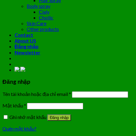
Hair Spray
Body spray
Cialy
Choilic
Skin Care
Other products
Contact
About US
Đăng nhập
Newsletter
Đăng nhập
Tên tài khoản hoặc địa chỉ email
*
Mật khẩu
*
Ghi nhớ mật khẩu
Đăng nhập
Quên mật khẩu?