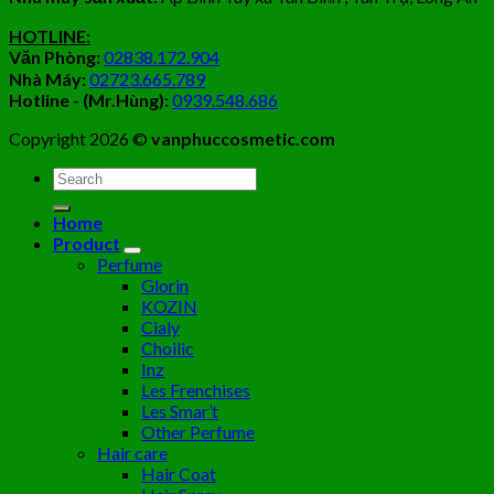
HOTLINE:
Văn Phòng:
02838.172.904
Nhà Máy:
02723.665.789
Hotline - (Mr.Hùng):
0939.548.686
Copyright 2026 ©
vanphuccosmetic.com
Tìm
kiếm:
Home
Product
Perfume
Glorin
KOZIN
Cialy
Choilic
Inz
Les Frenchises
Les Smar’t
Other Perfume
Hair care
Hair Coat