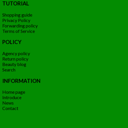
TUTORIAL
Shopping guide
Privacy Policy
Forwarding policy
Terms of Service
POLICY
Agency policy
Return policy
Beauty blog
Search
INFORMATION
Home page
Introduce
News
Contact