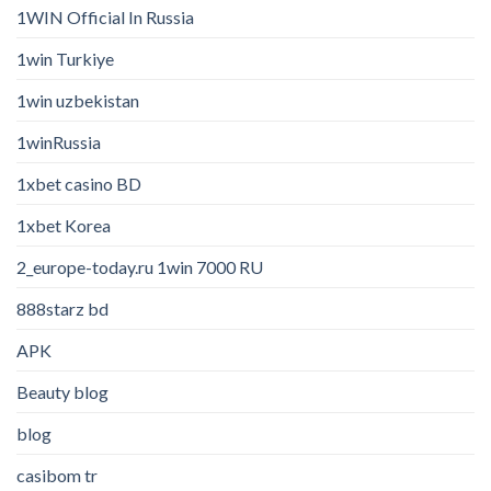
1WIN Official In Russia
1win Turkiye
1win uzbekistan
1winRussia
1xbet casino BD
1xbet Korea
2_europe-today.ru 1win 7000 RU
888starz bd
APK
Beauty blog
blog
casibom tr