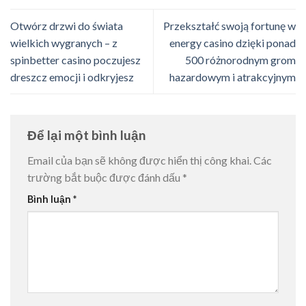
Otwórz drzwi do świata
Przekształć swoją fortunę w
wielkich wygranych – z
energy casino dzięki ponad
spinbetter casino poczujesz
500 różnorodnym grom
dreszcz emocji i odkryjesz
hazardowym i atrakcyjnym
Để lại một bình luận
Email của bạn sẽ không được hiển thị công khai.
Các
trường bắt buộc được đánh dấu
*
Bình luận
*