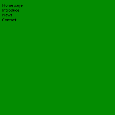
Home page
Introduce
News
Contact