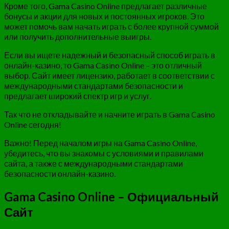
Кроме того, Gama Casino Online предлагает различные
бонусы и акции для новых и постоянных игроков. Это
может помочь вам начать играть с более крупной суммой
или получить дополнительные выигры.
Если вы ищете надежный и безопасный способ играть в
онлайн-казино, то Gama Casino Online – это отличный
выбор. Сайт имеет лицензию, работает в соответствии с
международными стандартами безопасности и
предлагает широкий спектр игр и услуг.
Так что не откладывайте и начните играть в Gama Casino
Online сегодня!
Важно! Перед началом игры на Gama Casino Online,
убедитесь, что вы знакомы с условиями и правилами
сайта, а также с международными стандартами
безопасности онлайн-казино.
Gama Casino Online – Официальный
Сайт