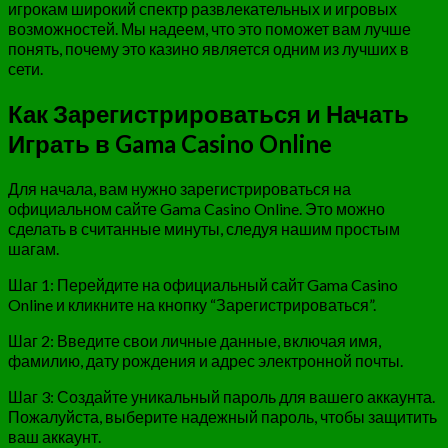
игрокам широкий спектр развлекательных и игровых
возможностей. Мы надеем, что это поможет вам лучше
понять, почему это казино является одним из лучших в
сети.
Как Зарегистрироваться и Начать
Играть в Gama Casino Online
Для начала, вам нужно зарегистрироваться на
официальном сайте Gama Casino Online. Это можно
сделать в считанные минуты, следуя нашим простым
шагам.
Шаг 1: Перейдите на официальный сайт Gama Casino
Online и кликните на кнопку “Зарегистрироваться”.
Шаг 2: Введите свои личные данные, включая имя,
фамилию, дату рождения и адрес электронной почты.
Шаг 3: Создайте уникальный пароль для вашего аккаунта.
Пожалуйста, выберите надежный пароль, чтобы защитить
ваш аккаунт.