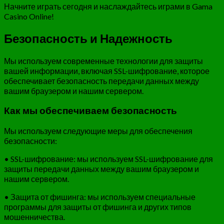
Начните играть сегодня и наслаждайтесь играми в Gama
Casino Online!
Безопасность и Надежность
Мы используем современные технологии для защиты
вашей информации, включая SSL-шифрование, которое
обеспечивает безопасность передачи данных между
вашим браузером и нашим сервером.
Как мы обеспечиваем безопасность
Мы используем следующие меры для обеспечения
безопасности:
• SSL-шифрование: мы используем SSL-шифрование для
защиты передачи данных между вашим браузером и
нашим сервером.
• Защита от фишинга: мы используем специальные
программы для защиты от фишинга и других типов
мошенничества.