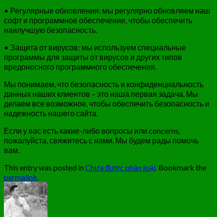
• Регулярные обновления: мы регулярно обновляем наш
софт и программное обеспечение, чтобы обеспечить
наилучшую безопасность.
• Защита от вирусов: мы используем специальные
программы для защиты от вирусов и других типов
вредоносного программного обеспечения.
Мы понимаем, что безопасность и конфиденциальность
данных наших клиентов – это наша первая задача. Мы
делаем все возможное, чтобы обеспечить безопасность и
надежность нашего сайта.
Если у вас есть какие-либо вопросы или concerns,
пожалуйста, свяжитесь с нами. Мы будем рады помочь
вам.
This entry was posted in
Chưa được phân loại
. Bookmark the
permalink
.