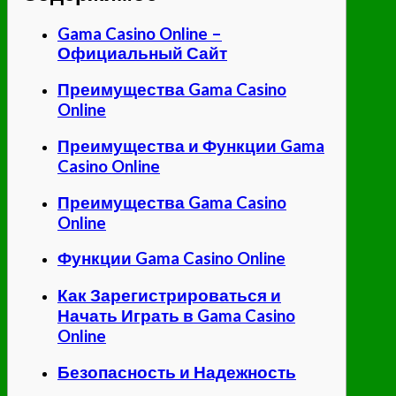
Gama Casino Online –
Официальный Сайт
Преимущества Gama Casino
Online
Преимущества и Функции Gama
Casino Online
Преимущества Gama Casino
Online
Функции Gama Casino Online
Как Зарегистрироваться и
Начать Играть в Gama Casino
Online
Безопасность и Надежность