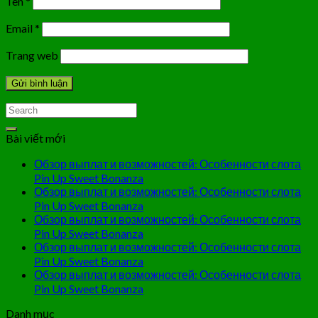
Tên
*
Email
*
Trang web
Bài viết mới
Обзор выплат и возможностей: Особенности слота
Pin Up Sweet Bonanza
Обзор выплат и возможностей: Особенности слота
Pin Up Sweet Bonanza
Обзор выплат и возможностей: Особенности слота
Pin Up Sweet Bonanza
Обзор выплат и возможностей: Особенности слота
Pin Up Sweet Bonanza
Обзор выплат и возможностей: Особенности слота
Pin Up Sweet Bonanza
Danh mục