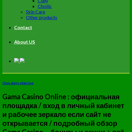
Cialy
Choilic
Skin Care
Other products
Contact
About US
Chưa được phân loại
Gama Casino Online : официальная
площадка / вход в личный кабинет
и рабочее зеркало если сайт не
открывается / подробный обзор
Gama Casino – бонусы и акции + всё