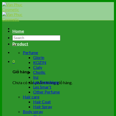
Skip
to
content
Home
Tìm
kiếm:
Product
Perfume
Glorin
0
KOZIN
Cialy
Giỏ hàng
Choilic
Inz
Les Frenchises
Chưa có sản phẩm trong giỏ hàng.
Les Smar’t
Other Perfume
Hair care
Hair Coat
Hair Spray
Body spray