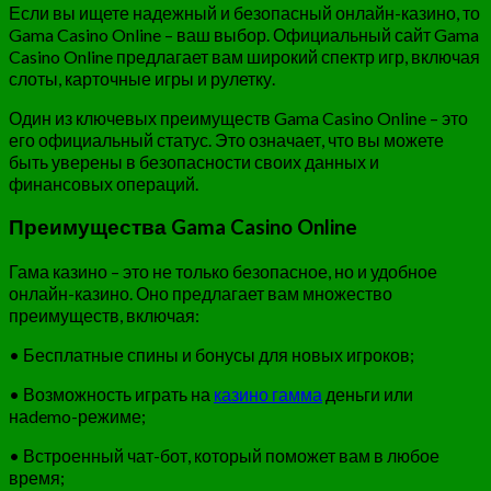
Если вы ищете надежный и безопасный онлайн-казино, то
Gama Casino Online – ваш выбор. Официальный сайт Gama
Casino Online предлагает вам широкий спектр игр, включая
слоты, карточные игры и рулетку.
Один из ключевых преимуществ Gama Casino Online – это
его официальный статус. Это означает, что вы можете
быть уверены в безопасности своих данных и
финансовых операций.
Преимущества Gama Casino Online
Гама казино – это не только безопасное, но и удобное
онлайн-казино. Оно предлагает вам множество
преимуществ, включая:
• Бесплатные спины и бонусы для новых игроков;
• Возможность играть на
казино гамма
деньги или
наdemo-режиме;
• Встроенный чат-бот, который поможет вам в любое
время;