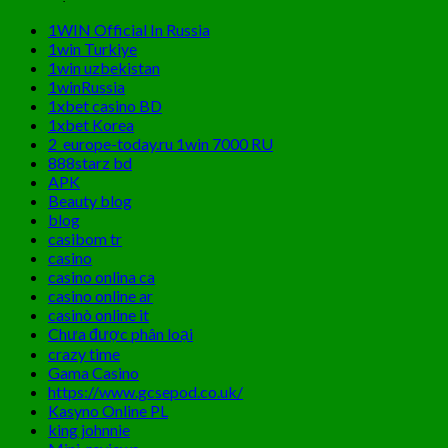
1WIN Official In Russia
1win Turkiye
1win uzbekistan
1winRussia
1xbet casino BD
1xbet Korea
2_europe-today.ru 1win 7000 RU
888starz bd
APK
Beauty blog
blog
casibom tr
casino
casino onlina ca
casino online ar
casinò online it
Chưa được phân loại
crazy time
Gama Casino
https://www.gcsepod.co.uk/
Kasyno Online PL
king johnnie