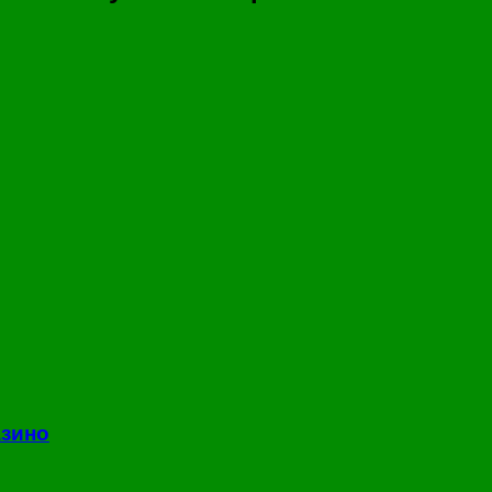
азино