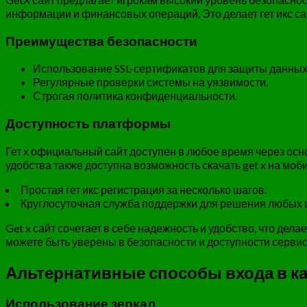
информации и финансовых операций. Это делает гет икс с
Преимущества безопасности
Использование SSL-сертификатов для защиты данных
Регулярные проверки системы на уязвимости.
Строгая политика конфиденциальности.
Доступность платформы
Гет х официальный сайт доступен в любое время через осно
удобства также доступна возможность скачать get x на моб
Простая гет икс регистрация за несколько шагов.
Круглосуточная служба поддержки для решения любых 
Get x сайт сочетает в себе надежность и удобство, что дел
можете быть уверены в безопасности и доступности сервис
Альтернативные способы входа в к
Использование зеркал