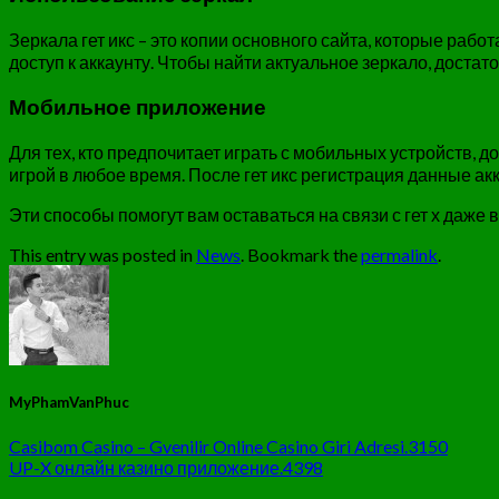
Зеркала гет икс – это копии основного сайта, которые ра
доступ к аккаунту. Чтобы найти актуальное зеркало, доста
Мобильное приложение
Для тех, кто предпочитает играть с мобильных устройств, 
игрой в любое время. После гет икс регистрация данные а
Эти способы помогут вам оставаться на связи с гет х даж
This entry was posted in
News
. Bookmark the
permalink
.
MyPhamVanPhuc
Casibom Casino – Gvenilir Online Casino Giri Adresi.3150
UP-X онлайн казино приложение.4398