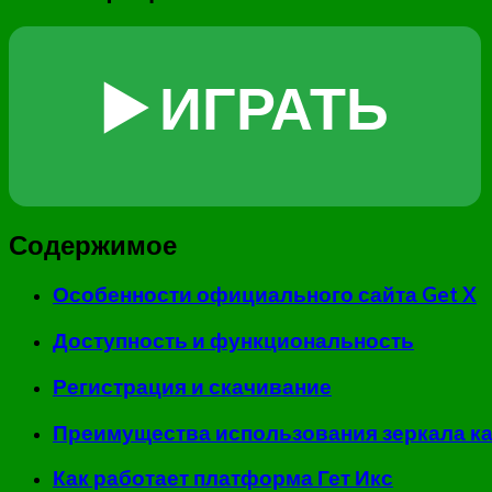
▶️ ИГРАТЬ
Содержимое
Особенности официального сайта Get X
Доступность и функциональность
Регистрация и скачивание
Преимущества использования зеркала к
Как работает платформа Гет Икс