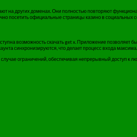
ботают на других доменах. Они полностью повторяют функцио
точно посетить официальные страницы казино в социальных с
доступна возможность скачать get x. Приложение позволяет б
ккаунта синхронизируются, что делает процесс входа максим
е в случае ограничений, обеспечивая непрерывный доступ к 