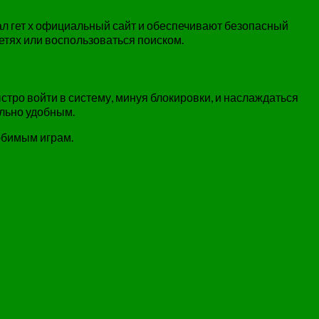
нал гет х официальный сайт и обеспечивают безопасный
етях или воспользоваться поиском.
ыстро войти в систему, минуя блокировки, и наслаждаться
ально удобным.
любимым играм.