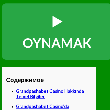
▶️
OYNAMAK
Содержимое
Grandpashabet Casino Hakkında
Temel Bilgiler
Grandpashabet Casino’da