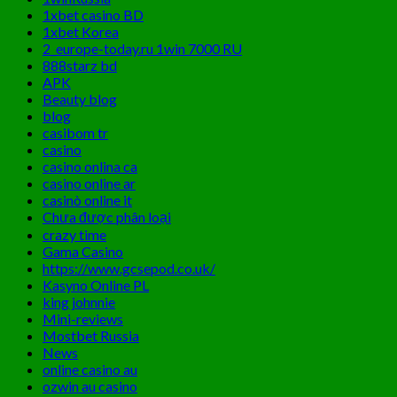
1xbet casino BD
1xbet Korea
2_europe-today.ru 1win 7000 RU
888starz bd
APK
Beauty blog
blog
casibom tr
casino
casino onlina ca
casino online ar
casinò online it
Chưa được phân loại
crazy time
Gama Casino
https://www.gcsepod.co.uk/
Kasyno Online PL
king johnnie
Mini-reviews
Mostbet Russia
News
online casino au
ozwin au casino