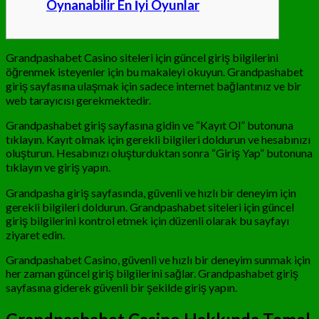
Oynanabilir En İyi Oyunlar
Grandpashabet Casino siteleri için güncel giriş bilgilerini
öğrenmek isteyenler için bu makaleyi okuyun. Grandpashabet
giriş sayfasına ulaşmak için sadece internet bağlantınız ve bir
web tarayıcısı gerekmektedir.
Grandpashabet giriş sayfasına gidin ve “Kayıt Ol” butonuna
tıklayın. Kayıt olmak için gerekli bilgileri doldurun ve hesabınızı
oluşturun. Hesabınızı oluşturduktan sonra “Giriş Yap” butonuna
tıklayın ve giriş yapın.
Grandpasha giriş sayfasında, güvenli ve hızlı bir deneyim için
gerekli bilgileri doldurun. Grandpashabet siteleri için güncel
giriş bilgilerini kontrol etmek için düzenli olarak bu sayfayı
ziyaret edin.
Grandpashabet Casino, güvenli ve hızlı bir deneyim sunmak için
her zaman güncel giriş bilgilerini sağlar. Grandpashabet giriş
sayfasına giderek güvenli bir şekilde giriş yapın.