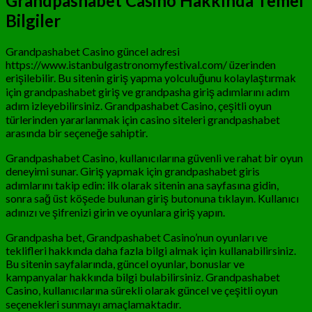
Grandpashabet Casino Hakkında Temel
Bilgiler
Grandpashabet Casino güncel adresi
https://www.istanbulgastronomyfestival.com/ üzerinden
erişilebilir. Bu sitenin giriş yapma yolculuğunu kolaylaştırmak
için grandpashabet giriş ve grandpasha giriş adımlarını adım
adım izleyebilirsiniz. Grandpashabet Casino, çeşitli oyun
türlerinden yararlanmak için casino siteleri grandpashabet
arasında bir seçeneğe sahiptir.
Grandpashabet Casino, kullanıcılarına güvenli ve rahat bir oyun
deneyimi sunar. Giriş yapmak için grandpashabet giris
adımlarını takip edin: ilk olarak sitenin ana sayfasına gidin,
sonra sağ üst köşede bulunan giriş butonuna tıklayın. Kullanıcı
adınızı ve şifrenizi girin ve oyunlara giriş yapın.
Grandpasha bet, Grandpashabet Casino’nun oyunları ve
teklifleri hakkında daha fazla bilgi almak için kullanabilirsiniz.
Bu sitenin sayfalarında, güncel oyunlar, bonuslar ve
kampanyalar hakkında bilgi bulabilirsiniz. Grandpashabet
Casino, kullanıcılarına sürekli olarak güncel ve çeşitli oyun
seçenekleri sunmayı amaçlamaktadır.