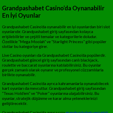
Grandpashabet Casino’da Oynanabilir
En İyi Oyunlar
Grandpashabet Casino’da oynanabilir en iyi oyunlardan biri slot
oyunlarıdır. Grandpashabet giriş sayfasından kolayca
erişilebilirler ve çeşitli temalar ve kategorilerle doludur.
Özellikle “Mega Moolah” ve “Starlight Princess” gibi popüler
slotlar bu kategoriye girer.
Live Casino oyunları da Grandpashabet Casino’da popülerdir.
Grandpashabet güncel giriş sayfasından canlı blackjack,
roulette ve baccarat oyunlarına katılabilirsiniz. Bu oyunlar
gerçek zamanlı olarak oynanır ve profesyonel cüzzamlılarla
birlikte oynanabilir.
Grandpashabet Casino’da ayrıca kahramanlarla oynanabilecek
kart oyunları da mevcuttur. Grandpashabet giriş sayfasından
“Texas Hold’em” ve “Poker” oyunlarına ulaşabilirsiniz. Bu
oyunlar, stratejik düşünme ve karar alma yeteneklerinizi
geliştirecektir.
Grandpashabet Casino’da ayrıca rıza
grandpashabet yeni giriş