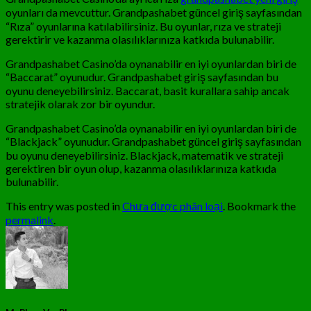
oyunları da mevcuttur. Grandpashabet güncel giriş sayfasından
“Rıza” oyunlarına katılabilirsiniz. Bu oyunlar, rıza ve strateji
gerektirir ve kazanma olasılıklarınıza katkıda bulunabilir.
Grandpashabet Casino’da oynanabilir en iyi oyunlardan biri de
“Baccarat” oyunudur. Grandpashabet giriş sayfasından bu
oyunu deneyebilirsiniz. Baccarat, basit kurallara sahip ancak
stratejik olarak zor bir oyundur.
Grandpashabet Casino’da oynanabilir en iyi oyunlardan biri de
“Blackjack” oyunudur. Grandpashabet güncel giriş sayfasından
bu oyunu deneyebilirsiniz. Blackjack, matematik ve strateji
gerektiren bir oyun olup, kazanma olasılıklarınıza katkıda
bulunabilir.
This entry was posted in
Chưa được phân loại
. Bookmark the
permalink
.