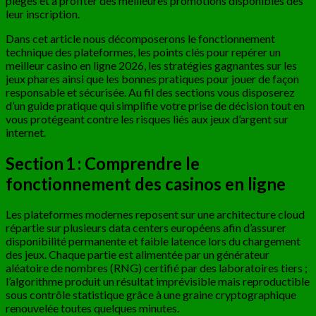
pièges et à profiter des meilleures promotions disponibles dès
leur inscription.
Dans cet article nous décomposerons le fonctionnement
technique des plateformes, les points clés pour repérer un
meilleur casino en ligne 2026, les stratégies gagnantes sur les
jeux phares ainsi que les bonnes pratiques pour jouer de façon
responsable et sécurisée. Au fil des sections vous disposerez
d’un guide pratique qui simplifie votre prise de décision tout en
vous protégeant contre les risques liés aux jeux d’argent sur
internet.
Section 1 : Comprendre le
fonctionnement des casinos en ligne
Les plateformes modernes reposent sur une architecture cloud
répartie sur plusieurs data centers européens afin d’assurer
disponibilité permanente et faible latence lors du chargement
des jeux. Chaque partie est alimentée par un générateur
aléatoire de nombres (RNG) certifié par des laboratoires tiers ;
l’algorithme produit un résultat imprévisible mais reproductible
sous contrôle statistique grâce à une graine cryptographique
renouvelée toutes quelques minutes.