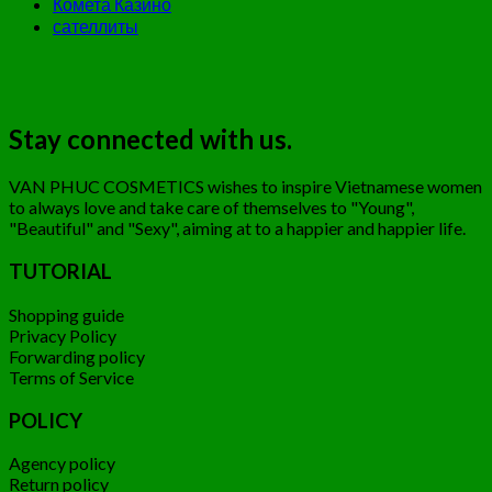
Комета Казино
сателлиты
Stay connected with us.
VAN PHUC COSMETICS wishes to inspire Vietnamese women
to always love and take care of themselves to "Young",
"Beautiful" and "Sexy", aiming at to a happier and happier life.
TUTORIAL
Shopping guide
Privacy Policy
Forwarding policy
Terms of Service
POLICY
Agency policy
Return policy