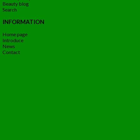
Beauty blog
Search
INFORMATION
Home page
Introduce
News
Contact