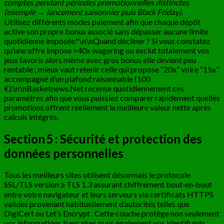
comptes pendant périodes promotionnelles distinctes
(exemple → lancement saisonnier puis Black Friday).
Utilisez différents modes paiement afin que chaque dépôt
active son propre bonus associé sans dépasser aucune limite
quotidienne imposée.*\n\nQuand décliner ? Si vous constatez
qu’une offre impose >40x wagering ou exclut totalement vos
jeux favoris alors même avec gros bonus elle devient peu
rentable ; mieux vaut retenir celle qui propose “20x” voire “15x”
accompagné d’un plafond raisonnable (
100
€).\n\nBasketnews.Net recense quotidiennement ces
paramètres afin que vous puissiez comparer rapidement quelles
promotions offrent réellement la meilleure valeur nette après
calculs intégrés.
Section 5 : Sécurité et protection des
données personnelles
Tous les meilleurs sites utilisent désormais le protocole
SSL/TLS version ≥ TLS 1.​3 assurant chiffrement bout‑en‑bout
entre votre navigateur et leurs serveurs via certificats HTTPS
valides provenant habituellement d’autorités telles que
DigiCert ou Let’s Encrypt . Cette couche protège non seulement
vos informations bancaires mais également vos identifiants