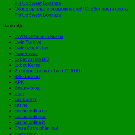
Pin Up Sweet Bonanza
Обзор выплат и возможностей: Особенности слота
Pin Up Sweet Bonanza
Danh mục
1WIN Official In Russia
1win Turkiye
1win uzbekistan
1winRussia
1xbet casino BD
1xbet Korea
2_europe-today.ru 1win 7000 RU
888starz bd
APK
Beauty blog
blog
casibom tr
casino
casino onlina ca
casino online ar
casinò online it
Chưa được phân loại
crazy time