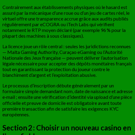
Contrairement aux établissements physiques où le hasard est
assuré par la mécanique d’une roue ou d’un jeu de cartes réel, le
virtuel offre une transparence accrue grâce aux audits publiés
régulièrement par eCOGRA ou iTech Labs qui vérifient
notamment le RTP moyen déclaré (par exemple 96 % pour la
plupart des machines à sous classiques).
La licence joue un rôle central : seules les juridictions reconnues
— Malta Gaming Authority, Curaçao eGaming ou l’Autorité
Nationale des Jeux française — peuvent délivrer l’autorisation
légale nécessaire pour accepter des dépôts monétaires français
tout en garantissant la protection du joueur contre le
blanchiment d’argent et l’exploitation abusive.
Le processus d’inscription débute généralement par un
formulaire simple demandant nom, date de naissance et adresse
e‑mail ; ensuite une vérification d’identité via upload d’une pièce
officielle et preuve de domicile est obligatoire avant toute
première transaction afin de satisfaire les exigences KYC
européennes.
Section 2 : Choisir un nouveau casino en