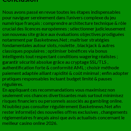
Nous avons passé en revue toutes les étapes indispensables
pour naviguer sereinement dans l’univers complexe du jeu
numérique français : comprendre architecture technique & rôle
crucial des licences européennes ; sélectionner judicieusement
son nouveau site grâce aux évaluations objectives prodiguées
notamment par Basketnews.Net ; maîtriser stratégies
fondamentales autour slots, roulette , blackjack & autres
classiques populaires ; optimiser bénéfices via bonus
intelligents tout respectant conditions wagering réalistes ;
garantir sécurité absolue grâce au cryptage SSL/TLS ,
authentification forte & conformité AML ; choisir méthode
paiement adaptée alliant rapidité & coût minimal ; enfin adopter
pratiques responsables incluant budget limité & pauses
régulières.
En appliquant ces recommandations vous maximisez non
seulement vos chances divertissantes mais surtout minimisez
risques financiers ou personnels associés au gambling online.
N’oubliez pas consulter régulièrement Basketnews.Net afin
rester informé(e) des nouvelles offres exclusives , changements
réglementaires français ainsi que avis actualisés concernant le
meilleur casino online 2026.