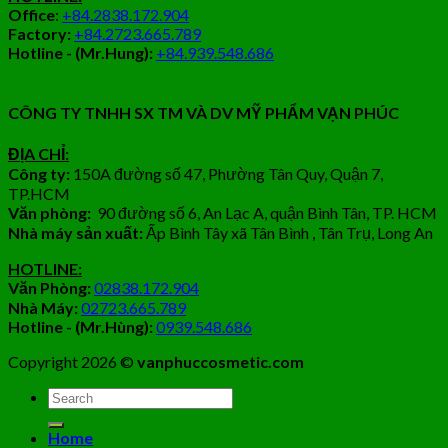
Office
:
+84.2838.172.904
Factory:
+84.2723.665.789
Hotline - (Mr.Hung):
+84.939.548.686
CÔNG TY TNHH SX TM VÀ DV MỸ PHẨM VẠN PHÚC
ĐỊA CHỈ:
Công ty:
150A đường số 47, Phường Tân Quy, Quận 7,
TP.HCM
Văn phòng:
90 đường số 6, An Lạc A, quận Bình Tân, TP. HCM
Nhà máy sản xuất:
Ấp Bình Tây xã Tân Bình , Tân Trụ, Long An
HOTLINE:
Văn Phòng:
02838.172.904
Nhà Máy:
02723.665.789
Hotline - (Mr.Hùng):
0939.548.686
Copyright 2026 ©
vanphuccosmetic.com
Tìm
kiếm:
Home