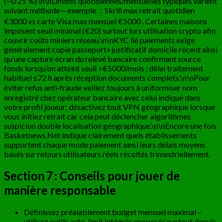
(~0·25 %).\n\nLimites quotidiennes/mensuelles typiques varient
suivant méthode — exemple ：Skrill max retrait quotidien
€3000 vs carte Visa max mensuel €5000 . Certaines maisons
imposent seuil minimal (€20) surtout lors utilisation crypto afin
couvrir coûts miniers réseau.\n\nKYC lié paiements exige
généralement copie passeport+justificatif domicile récent ainsi
qu’une capture écran du relevé bancaire confirmant source
fonds lorsqu’on atteint seuil >€5000/mois ; délai traitement
habituel ≤72 h après réception documents complets.\n\nPour
éviter refus anti‑fraude veillez toujours à uniformiser nom
enregistré chez opérateur bancaire avec celui indiqué dans
votre profil joueur; désactivez tout VPN géographique lorsque
vous initiez retrait car cela peut déclencher algorithmes
suspicion double localisation géographique.\n\nEncore une fois
Basketnews.Net indique clairement quels établissements
supportent chaque mode paiement ainsi leurs délais moyens
basés sur retours utilisateurs réels récoltés trimestriellement.
Section 7 : Conseils pour jouer de
manière responsable
Définissez préalablement budget mensuel maximal ­–
utilisez outils auto‑limit intégrés proposés partout depuis