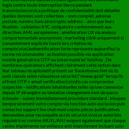
login contre toute interception tierce pendant
transmission.\n\nLa politique de confidentialité doit détailler
quelles données sont collectées – nom complet, adresse
postale, numéro bancaire/crypto address – ainsi que leurs
finalités : validation KYC obligatoire conformément aux
directives AML européennes ; amélioration UX via analyse
comportementale anonymisée ; marketing ciblé uniquement si
consentement explicite fourni lors création du
compte.\n\nL’authentification forte représente aujourd’hui la
norme recommandée : activation possible via application
mobile génératrice OTP ou token matériel YubiKey . De
nombreux opérateurs affichent clairement cette option dans
leur tableau récapitulatif présent sur Basketnews.Net où ils
sont classés selon robustesse sécurité (“niveau gold” lorsqu’ils
offrent OTP + email verification).\n\nEn cas compromise
suspectée – notifications inhabituelles telles qu’une connexion
depuis IP étrangère ou tentative changement mot‑de‑passe
échouée – suivez immédiatement procédure standard : bloquez
temporairement votre compte via fonction auto‑exclusion puis
contactez support live chat muni copies pièces justificatives
demandées pour reconquête accès sécurisé.\n\nLes autorités
régulatrices comme ARJEL/ANJ exigent également que chaque
casino implémente surveillance anti‑blanchiment incluant suivi