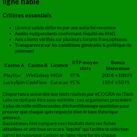
ligne fiable
Critères essentiels
Licence valide délivrée par une autorité reconnue
Audits indépendants confirmant l’équité du RNG
Avis clients vérifiés sur plusieurs forums francophones
Transparence sur les conditions générales & politique de
paiement
RTP moyen
Bonus
Casino A
Casino B
Licence
slots
bienvenue
PlayStar
WinGalaxy
MGA
97 %
200 € +100 FS
LuckySpin
CashFlow
Curacao
95 %
150 € +50 FS
L’importance accordée aux tests réalisés par eCOGRA ou iTech
Labs ne doit pas être sous‑estimée : ces organismes procèdent
à plus de mille millisecondes d’échantillonnage quotidien pour
prouver que chaque spin respecte bien le taux théorique
annoncé.
Basketnews.Net compare ces résultats dans ses fiches
détaillées et attribue un score “équité” qui facilite la sélection
parmi les nouveaux casinos en ligne répertoriés chaque