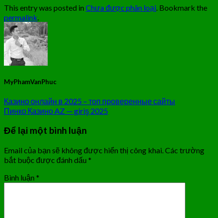
This entry was posted in
Chưa được phân loại
. Bookmark the
permalink
.
MyPhamVanPhuc
Казино онлайн в 2025 – топ проверенные сайты
Пинко Казино AZ — giriş 2025
Để lại một bình luận
Email của bạn sẽ không được hiển thị công khai.
Các trường
bắt buộc được đánh dấu
*
Bình luận
*