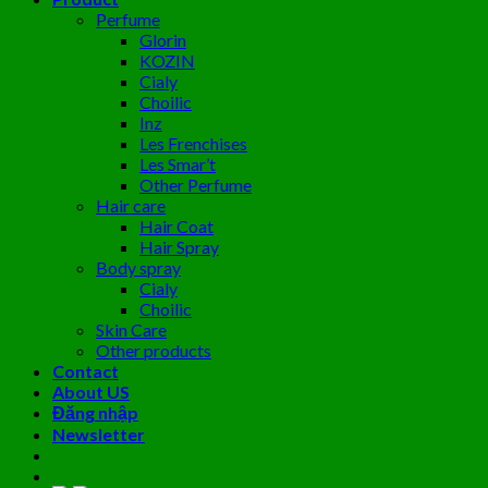
Perfume
Glorin
KOZIN
Cialy
Choilic
Inz
Les Frenchises
Les Smar’t
Other Perfume
Hair care
Hair Coat
Hair Spray
Body spray
Cialy
Choilic
Skin Care
Other products
Contact
About US
Đăng nhập
Newsletter