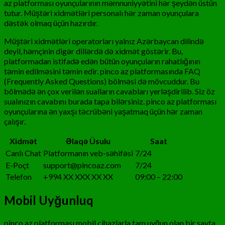
az platforması oyunçularının məmnuniyyətini hər şeydən üstün
tutur. Müştəri xidmətləri personalı hər zaman oyunçulara
dəstək olmaq üçün hazırdır.
Müştəri xidmətləri operatorları yalnız Azərbaycan dilində
deyil, həmçinin digər dillərdə də xidmət göstərir. Bu,
platformadan istifadə edən bütün oyunçuların rahatlığının
təmin edilməsini təmin edir. pinco az platformasında FAQ
(Frequently Asked Questions) bölməsi də mövcuddur. Bu
bölmədə ən çox verilən sualların cavabları yerləşdirilib. Siz öz
sualınızın cavabını burada tapa bilərsiniz. pinco az platforması
oyunçularına ən yaxşı təcrübəni yaşatmaq üçün hər zaman
çalışır.
Xidmət
Əlaqə Üsulu
Saat
Canlı Chat
Platformanın veb-səhifəsi
7/24
E-Poçt
support@pincoaz.com
7/24
Telefon
+994 XX XXX XX XX
09:00 – 22:00
Mobil Uyğunluq
pinco az platforması mobil cihazlarla tam uyğun olan bir sayta