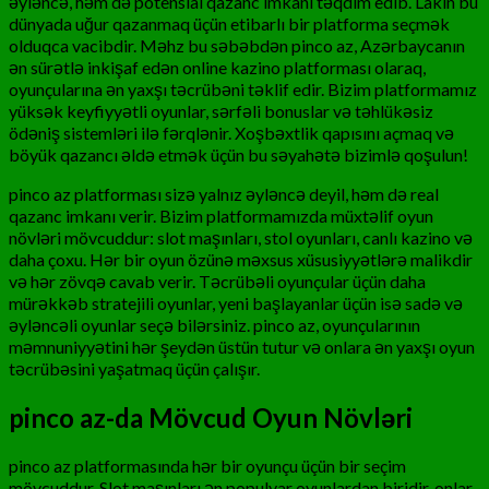
əyləncə, həm də potensial qazanc imkanı təqdim edib. Lakin bu
dünyada uğur qazanmaq üçün etibarlı bir platforma seçmək
olduqca vacibdir. Məhz bu səbəbdən pinco az, Azərbaycanın
ən sürətlə inkişaf edən online kazino platforması olaraq,
oyunçularına ən yaxşı təcrübəni təklif edir. Bizim platformamız
yüksək keyfiyyətli oyunlar, sərfəli bonuslar və təhlükəsiz
ödəniş sistemləri ilə fərqlənir. Xoşbəxtlik qapısını açmaq və
böyük qazancı əldə etmək üçün bu səyahətə bizimlə qoşulun!
pinco az platforması sizə yalnız əyləncə deyil, həm də real
qazanc imkanı verir. Bizim platformamızda müxtəlif oyun
növləri mövcuddur: slot maşınları, stol oyunları, canlı kazino və
daha çoxu. Hər bir oyun özünə məxsus xüsusiyyətlərə malikdir
və hər zövqə cavab verir. Təcrübəli oyunçular üçün daha
mürəkkəb stratejili oyunlar, yeni başlayanlar üçün isə sadə və
əyləncəli oyunlar seçə bilərsiniz. pinco az, oyunçularının
məmnuniyyətini hər şeydən üstün tutur və onlara ən yaxşı oyun
təcrübəsini yaşatmaq üçün çalışır.
pinco az-da Mövcud Oyun Növləri
pinco az platformasında hər bir oyunçu üçün bir seçim
mövcuddur. Slot maşınları ən populyar oyunlardan biridir, onlar