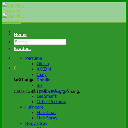
Skip
to
content
Home
Tìm
kiếm:
Product
Perfume
Glorin
0
KOZIN
Cialy
Giỏ hàng
Choilic
Inz
Les Frenchises
Chưa có sản phẩm trong giỏ hàng.
Les Smar’t
Other Perfume
Hair care
Hair Coat
Hair Spray
Body spray