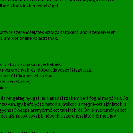
ató által kínált mennyiséget.
ártyás szerencsejáték-szolgáltatóként, ahol személyesen
t, amikor online választanak.
 biztosító díjakat nyerhetnek.
 a nyeremények, és időben, ügyesen játszhatsz.
dszertől függően változhat.
ól leértékelve).
iatt.
y, és rengeteg nyugati és kanadai szakembert foglal magában. Az
 van, így befolyásolhatod a játékot, a meghívott ajánlatok, a
 ingyenes Sweeps aranyérméket találnak, és Ön is nyereményeket
leges ajánlatok tovább növelik a szerencsejáték-érmet, így