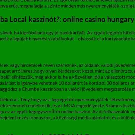
nya erős, meghaladja a szinte minden más nyereményjáték-szolgált
a Local kaszinót?: online casino hungary
nak, ha kipróbálunk egy jó bankkártyát. Az egyik legjobb hitelk
rik a legújabb nyerési szabályokat – olvassák el a kártyaadatoka
sek vagy hirdetések révén szereznek, az oldalak valódi jövedelmet
sapat arról híres, hogy olyan kérdéseket kezel, mint az ellenőrzés,
elül elintézzük, még akkor is, ha a közvetlen idő a választott mó
rlást is igénybe vehetnek 10 dollárért (a korábbi 30 dolláros árr
a aggódsz a Chumba kaszinóban a valódi jövedelem megszerzése m
 játékokat. Tény, hogy ez a legrégebbi nyereményjáték-létesítmén
tékteremmel rendelkezik, és az MGA engedélyezte. Számos ösztönző
 így ez az egyik legegyszerűbb online kaszinó. Az új felhasználók
pi bejelentkezési bónuszok, a közösségi média ajánlatok és a külön