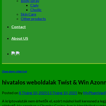
Body spray
Cialy
Choilic
Skin Care
Other products
Contact
About US
Chưa được phân loại
hivatalos weboldalak Twist & Win Azonn
Posted on
8 Tháng 10, 2025
13 Tháng 10, 2025
by
MyPhamVanP
A kriptovaluták nem érhetők el, ezért máshol kell keresned a leg
elérhető. Ha azonban a Chumba Casino-ban is kipróbálod a virtuáli