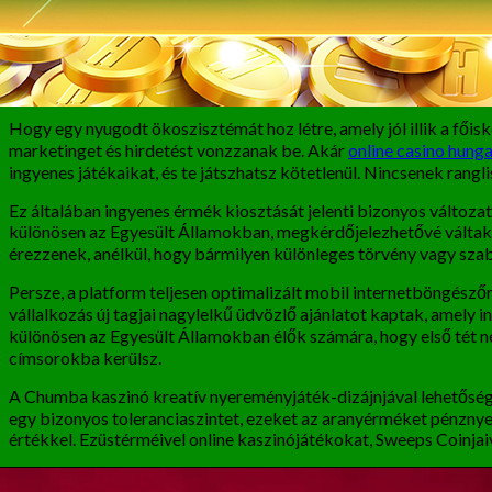
Hogy egy nyugodt ökoszisztémát hoz létre, amely jól illik a fői
marketinget és hirdetést vonzzanak be. Akár
online casino hung
ingyenes játékaikat, és te játszhatsz kötetlenül. Nincsenek rang
Ez általában ingyenes érmék kiosztását jelenti bizonyos válto
különösen az Egyesült Államokban, megkérdőjelezhetővé váltak. 
érezzenek, anélkül, hogy bármilyen különleges törvény vagy sza
Persze, a platform teljesen optimalizált mobil internetböngésző
vállalkozás új tagjai nagylelkű üdvözlő ajánlatot kaptak, amely
különösen az Egyesült Államokban élők számára, hogy első tét nél
címsorokba kerülsz.
A Chumba kaszinó kreatív nyereményjáték-dizájnjával lehetőség
egy bizonyos toleranciaszintet, ezeket az aranyérméket pénzny
értékkel. Ezüstérméivel online kaszinójátékokat, Sweeps Coinja