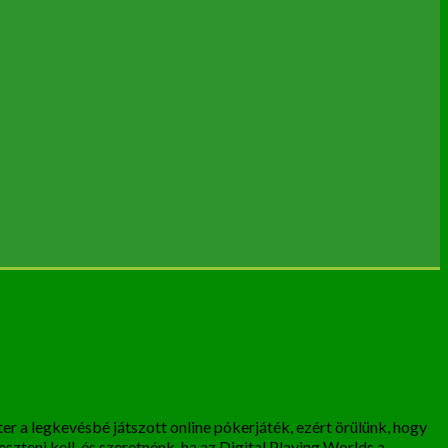
er a legkevésbé játszott online pókerjáték, ezért örülünk, hogy
szteni kell, és szeretnénk, ha az Digital Playing Worlds a