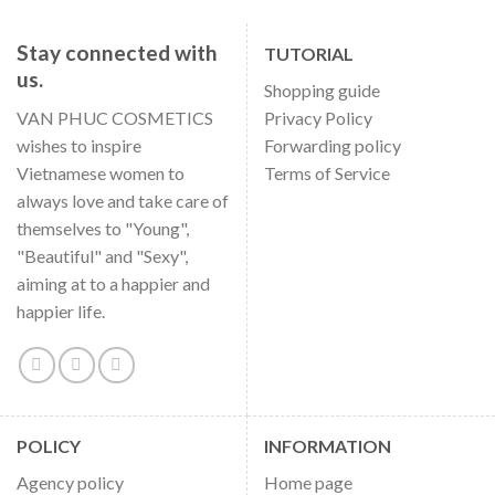
Stay connected with
TUTORIAL
us.
Shopping guide
VAN PHUC COSMETICS
Privacy Policy
wishes to inspire
Forwarding policy
Vietnamese women to
Terms of Service
always love and take care of
themselves to "Young",
"Beautiful" and "Sexy",
aiming at to a happier and
happier life.
POLICY
INFORMATION
Agency policy
Home page