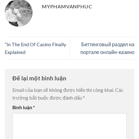
MYPHAMVANPHUC
“In The End Of Casino Finally
Беттинговый раздел на
Explained
портале онлайн-казино
Để lại một bình luận
Email của bạn sẽ không được hiển thị công khai.
Các
trường bắt buộc được đánh dấu
*
Bình luận
*