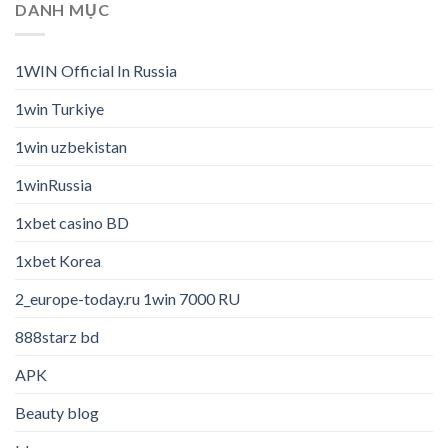
DANH MỤC
1WIN Official In Russia
1win Turkiye
1win uzbekistan
1winRussia
1xbet casino BD
1xbet Korea
2_europe-today.ru 1win 7000 RU
888starz bd
APK
Beauty blog