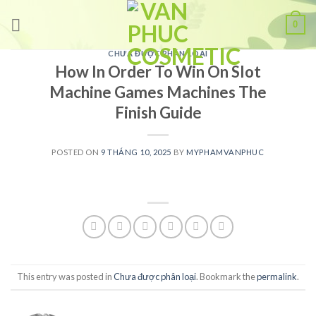
Skip
0
to
content
CHƯA ĐƯỢC PHÂN LOẠI
How In Order To Win On Slot
Machine Games Machines The
Finish Guide
POSTED ON
9 THÁNG 10, 2025
BY
MYPHAMVANPHUC
This entry was posted in
Chưa được phân loại
. Bookmark the
permalink
.