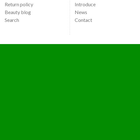
Return policy
Introduce
Beauty blog
News
Search
Contact