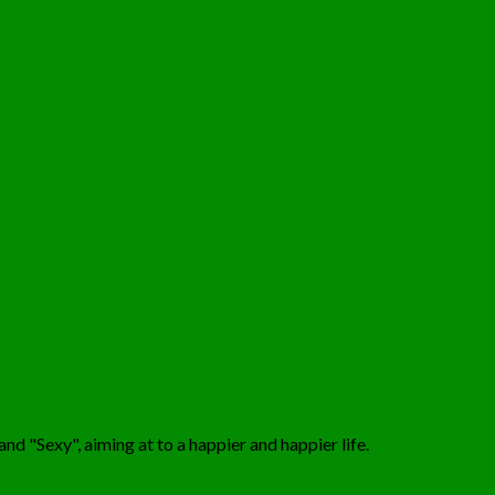
"Sexy", aiming at to a happier and happier life.