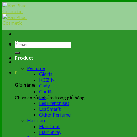
Skip
to
content
Home
Tìm
kiếm:
Product
Perfume
0
Glorin
KOZIN
Giỏ hàng
Cialy
Choilic
Inz
Chưa có sản phẩm trong giỏ hàng.
Les Frenchises
Les Smar’t
Other Perfume
Hair care
Hair Coat
Hair Spray