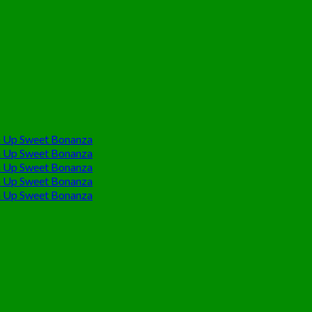
 Up Sweet Bonanza
 Up Sweet Bonanza
 Up Sweet Bonanza
 Up Sweet Bonanza
 Up Sweet Bonanza