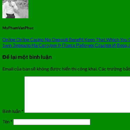
MyPhamVanPhuc
Online Online Casino No Deposit Benefit Keep That Which You 
1win Зеркало На Сегодня ᐉ Поиск Рабочих Ссылок И Вход 
Để lại một bình luận
Email của bạn sẽ không được hiển thị công khai.
Các trường bắ
Bình luận
*
Tên
*