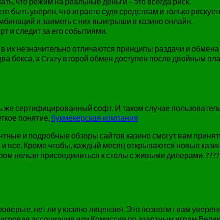
ь, что режим на реальные деньги – это всегда риск.
е быть уверен, что играете судя средствам и только рискуе
бинаций и заиметь с них выигрыши в казино онлайн.
рт и следит за его событиями.
 в их незначительно отличаются принципы раздачи и обмена 
два бокса, а Crazy второй обмен доступен после двойным пла
ь же сертифицированный софт. И таком случае пользователь
еткое понятие,
букмекерская компания
ентные и подробные обзоры сайтов казино смогут вам приня
 и все. Кроме чтобы, каждый месяц открываются новые кази
ром нельзя присоединиться к столы с живыми дилерами. ???
верьте, нет ли у казино лицензия. Это позволит вам уверенн
игровая ассоциация или Комиссия по азартным играм Велико