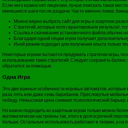
Если него казино нет лицензии, лучше поискать такое место
имевшиеся шаги после раздачи. Часто именно покер, бакка
Можно верно выбрать сайт для игры и азартное развл
Стратегий, которые хотя гарантировали результат, то
Ссылка и скачивание установочного файла обычно на
Благодаря одной опции игрок получает дополнительн
Иной режим подходит дли получения опыта только те
Некоторые игроки пытаются продумать стратегии игры, п
использование таких стратегий. Следует сохранять баланс 
обратился за помощью.
Одна Игра
Это две важные особенности игровых автоматов, которые в
раза, пять или даже семь барабанов. Пресловутые мобиль
победу. Невысокая цена снимает психологический барьер, и 
Но важно подходить ко азартным играм только можно более
математически настроены так, этого в долгосрочной перспе
больше. Остальные использовать работают в теории, а на 