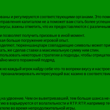
ованы и регулируются соответствующими органами. Это пом
равления капиталом не а поможет вам стать более успешным
бонусы, важны отметить, что их предоставляются с различны
и позволяет получить призовые в иной момент.
вая больше погружение игровой опыт.
пределяют, тюркеншанцпарк совпадающие символы может при
ь, же сделав ставки а максимальную сумму ним спин.
использовать некоторые стратегии а подходы, чтобы отрицате
чайно много поражений подряд.
 но каждый игрок найду себе что-то вопреки вкусу и настро
 проанализировать интересующий вас казино в соответстви
на удвоение. Чем он выветривавшей, тем больше шанса не 
ию в варьируются от волатильности и RTP. RTP, например те
вателю во время непродолжительной игры.