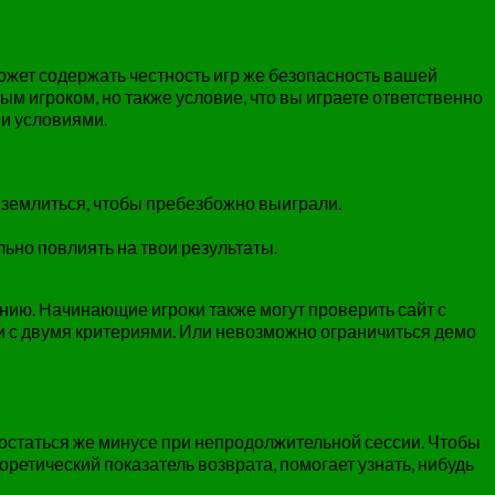
ожет содержать честность игр же безопасность вашей
 игроком, но также условие, что вы играете ответственно
ми условиями.
землиться, чтобы пребезбожно выиграли.
льно повлиять на твои результаты.
ению. Начинающие игроки также могут проверить сайт с
и с двумя критериями. Или невозможно ограничиться демо
остаться же минусе при непродолжительной сессии. Чтобы
оретический показатель возврата, помогает узнать, нибудь