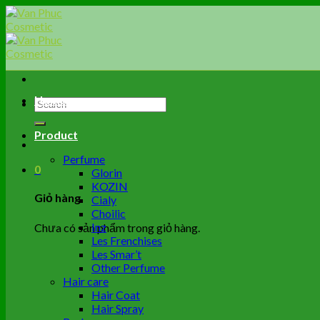
Skip
to
content
Home
Tìm
kiếm:
Product
Perfume
0
Glorin
KOZIN
Giỏ hàng
Cialy
Choilic
Inz
Chưa có sản phẩm trong giỏ hàng.
Les Frenchises
Les Smar’t
Other Perfume
Hair care
Hair Coat
Hair Spray