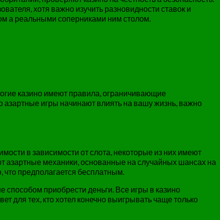
зователя, хотя важно изучить разновидности ставок и
ром а реальными соперниками ним столом.
ногие казино имеют правила, ограничивающие
то азартные игры начинают влиять на вашу жизнь, важно
мости в зависимости от слота, некоторые из них имеют
ют азартные механики, основанные на случайных шансах на
то, что предполагается бесплатным.
е способом приобрести деньги. Все игры в казино
ет для тех, кто хотел конечно выигрывать чаще только