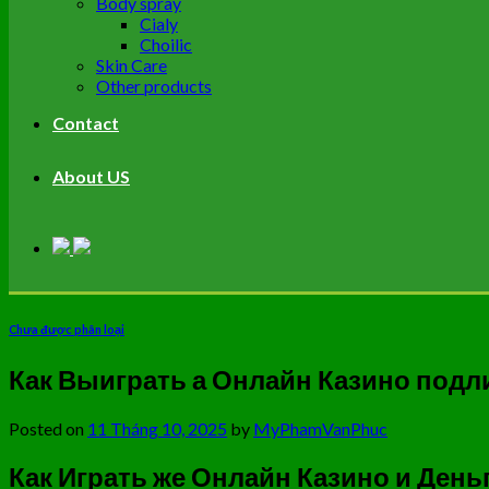
Body spray
Cialy
Choilic
Skin Care
Other products
Contact
About US
Chưa được phân loại
Как Выиграть а Онлайн Казино под
Posted on
11 Tháng 10, 2025
by
MyPhamVanPhuc
Как Играть же Онлайн Казино и Ден