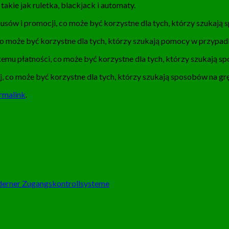
akie jak ruletka, blackjack i automaty.
usów i promocji, co może być korzystne dla tych, którzy szukają
 co może być korzystne dla tych, którzy szukają pomocy w przyp
temu płatności, co może być korzystne dla tych, którzy szukają s
j, co może być korzystne dla tych, którzy szukają sposobów na gr
rmalink
.
moderner Zugangskontrollsysteme