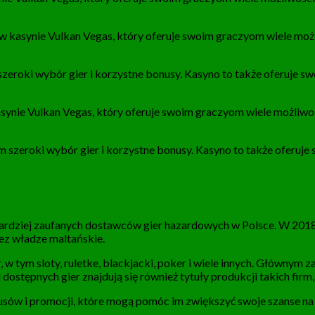
w kasynie Vulkan Vegas, który oferuje swoim graczyom wiele możli
szeroki wybór gier i korzystne bonusy. Kasyno to także oferuje s
synie Vulkan Vegas, który oferuje swoim graczyom wiele możliwośc
om szeroki wybór gier i korzystne bonusy. Kasyno to także oferuje
ajbardziej zaufanych dostawców gier hazardowych w Polsce. W 20
zez władze maltańskie.
 tym sloty, ruletke, blackjacki, poker i wiele innych. Głównym za
ostępnych gier znajdują się również tytuły produkcji takich firm
usów i promocji, które mogą pomóc im zwiększyć swoje szanse na