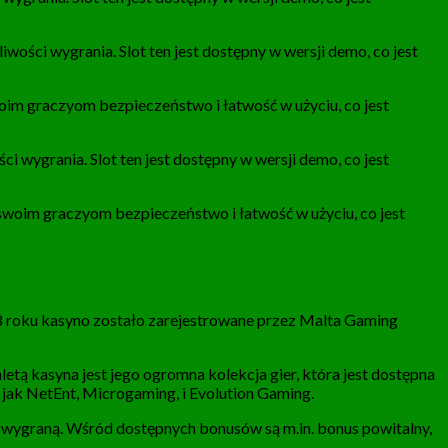
wości wygrania. Slot ten jest dostępny w wersji demo, co jest
woim graczyom bezpieczeństwo i łatwość w użyciu, co jest
i wygrania. Slot ten jest dostępny w wersji demo, co jest
 swoim graczyom bezpieczeństwo i łatwość w użyciu, co jest
18 roku kasyno zostało zarejestrowane przez Malta Gaming
letą kasyna jest jego ogromna kolekcja gier, która jest dostępna
, jak NetEnt, Microgaming, i Evolution Gaming.
 wygraną. Wśród dostępnych bonusów są m.in. bonus powitalny,