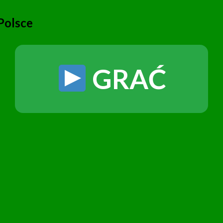
Polsce
GRAĆ