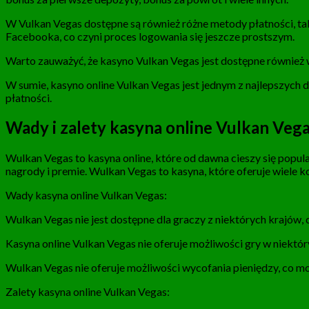
W Vulkan Vegas dostępne są również różne metody płatności, takie
Facebooka, co czyni proces logowania się jeszcze prostszym.
Warto zauważyć, że kasyno Vulkan Vegas jest dostępne również 
W sumie, kasyno online Vulkan Vegas jest jednym z najlepszych 
płatności.
Wady i zalety kasyna online Vulkan Veg
Wulkan Vegas to kasyna online, które od dawna cieszy się popul
nagrody i premie. Wulkan Vegas to kasyna, które oferuje wiele k
Wady kasyna online Vulkan Vegas:
Wulkan Vegas nie jest dostępne dla graczy z niektórych krajów,
Kasyna online Vulkan Vegas nie oferuje możliwości gry w niektó
Wulkan Vegas nie oferuje możliwości wycofania pieniędzy, co mo
Zalety kasyna online Vulkan Vegas: