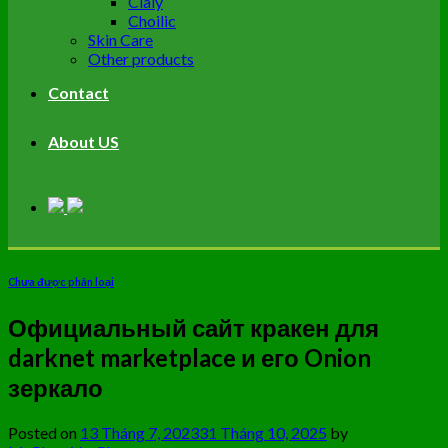
Cialy
Choilic
Skin Care
Other products
Contact
About US
Chưa được phân loại
Официальный сайт кракен для
darknet marketplace и его Onion
зеркало
Posted on
13 Tháng 7, 2023
31 Tháng 10, 2025
by