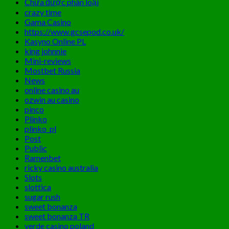
Chưa được phân loại
crazy time
Gama Casino
https://www.gcsepod.co.uk/
Kasyno Online PL
king johnnie
Mini-reviews
Mostbet Russia
News
online casino au
ozwin au casino
pinco
Plinko
plinko_pl
Post
Public
Ramenbet
ricky casino australia
Slots
slottica
sugar rush
sweet bonanza
sweet bonanza TR
verde casino poland