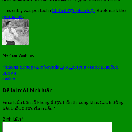
This entry was posted in
Chưa được phân loại
. Bookmark the
permalink
.
MyPhamVanPhuc
Надежное зеркало Vavada для доступа к игре в любое
время
casino
Để lại một bình luận
Email của bạn sẽ không được hiển thị công khai.
Các trường
bắt buộc được đánh dấu
*
Bình luận
*