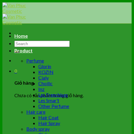
Skip
to
content
Home
Tìm
kiếm:
Product
Perfume
Glorin
0
KOZIN
Cialy
Giỏ hàng
Choilic
Inz
Les Frenchises
Chưa có sản phẩm trong giỏ hàng.
Les Smar’t
Other Perfume
Hair care
Hair Coat
Hair Spray
Body spray