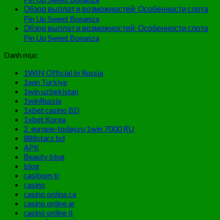
Обзор выплат и возможностей: Особенности слота
Pin Up Sweet Bonanza
Обзор выплат и возможностей: Особенности слота
Pin Up Sweet Bonanza
Danh mục
1WIN Official In Russia
1win Turkiye
1win uzbekistan
1winRussia
1xbet casino BD
1xbet Korea
2_europe-today.ru 1win 7000 RU
888starz bd
APK
Beauty blog
blog
casibom tr
casino
casino onlina ca
casino online ar
casinò online it