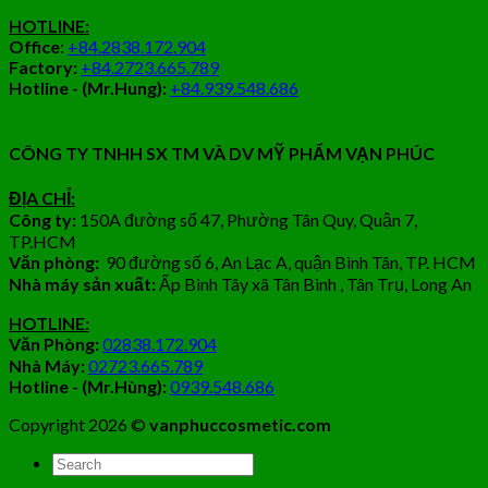
HOTLINE:
Office
:
+84.2838.172.904
Factory:
+84.2723.665.789
Hotline - (Mr.Hung):
+84.939.548.686
CÔNG TY TNHH SX TM VÀ DV MỸ PHẨM VẠN PHÚC
ĐỊA CHỈ:
Công ty:
150A đường số 47, Phường Tân Quy, Quận 7,
TP.HCM
Văn phòng:
90 đường số 6, An Lạc A, quận Bình Tân, TP. HCM
Nhà máy sản xuất:
Ấp Bình Tây xã Tân Bình , Tân Trụ, Long An
HOTLINE:
Văn Phòng:
02838.172.904
Nhà Máy:
02723.665.789
Hotline - (Mr.Hùng):
0939.548.686
Copyright 2026 ©
vanphuccosmetic.com
Tìm
kiếm: