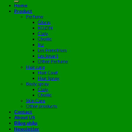
Home
Product
Perfume
Glorin
KOZIN
Cialy
Choilic
Inz
Les Frenchises
Les Smar’t
Other Perfume
Hair care
Hair Coat
Hair Spray
Body spray
Cialy
Choilic
Skin Care
Other products
Contact
About US
Đăng nhập
Newsletter