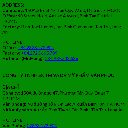
ADDRESS:
Company:
150A, Street 47, Tan Quy Ward, District 7, HCMC
Office:
90 Street No. 6, An Lac A Ward, Binh Tan District,
HCMC
Factory:
Binh Tay Hamlet, Tan Binh Commune, Tan Tru, Long
An
HOTLINE:
Office
:
+84.2838.172.904
Factory:
+84.2723.665.789
Hotline - (Mr.Hung):
+84.939.548.686
CÔNG TY TNHH SX TM VÀ DV MỸ PHẨM VẠN PHÚC
ĐỊA CHỈ:
Công ty:
150A đường số 47, Phường Tân Quy, Quận 7,
TP.HCM
Văn phòng:
90 đường số 6, An Lạc A, quận Bình Tân, TP. HCM
Nhà máy sản xuất:
Ấp Bình Tây xã Tân Bình , Tân Trụ, Long An
HOTLINE:
Văn Phòng:
02838.172.904