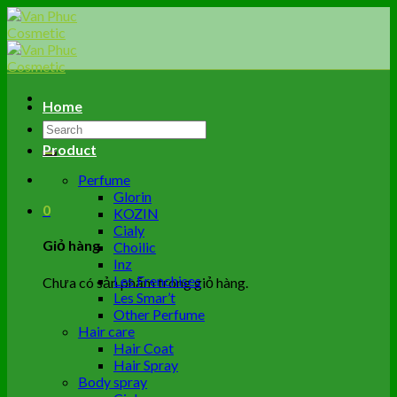
Skip
to
content
Home
Tìm
kiếm:
Product
Perfume
Glorin
0
KOZIN
Cialy
Giỏ hàng
Choilic
Inz
Les Frenchises
Chưa có sản phẩm trong giỏ hàng.
Les Smar’t
Other Perfume
Hair care
Hair Coat
Hair Spray
Body spray