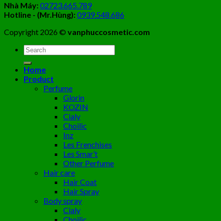
Nhà Máy:
02723.665.789
Hotline - (Mr.Hùng):
0939.548.686
Copyright 2026 ©
vanphuccosmetic.com
Tìm
kiếm:
Home
Product
Perfume
Glorin
KOZIN
Cialy
Choilic
Inz
Les Frenchises
Les Smar’t
Other Perfume
Hair care
Hair Coat
Hair Spray
Body spray
Cialy
Choilic