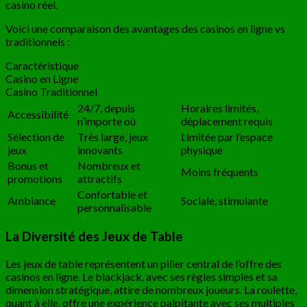
casino réel.
Voici une comparaison des avantages des casinos en ligne vs
traditionnels :
Caractéristique
Casino en Ligne
Casino Traditionnel
24/7, depuis
Horaires limités,
Accessibilité
n’importe où
déplacement requis
Sélection de
Très large, jeux
Limitée par l’espace
jeux
innovants
physique
Bonus et
Nombreux et
Moins fréquents
promotions
attractifs
Confortable et
Ambiance
Sociale, stimulante
personnalisable
La Diversité des Jeux de Table
Les jeux de table représentent un pilier central de l’offre des
casinos en ligne. Le blackjack, avec ses règles simples et sa
dimension stratégique, attire de nombreux joueurs. La roulette,
quant à elle, offre une expérience palpitante avec ses multiples