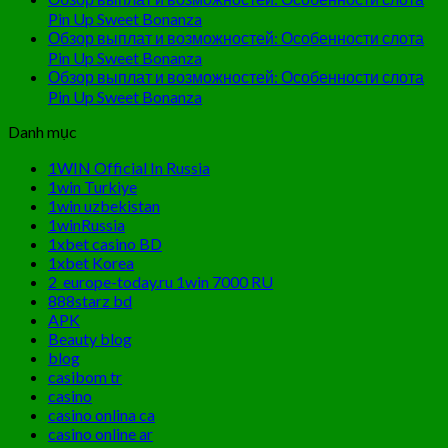
Pin Up Sweet Bonanza
Обзор выплат и возможностей: Особенности слота
Pin Up Sweet Bonanza
Обзор выплат и возможностей: Особенности слота
Pin Up Sweet Bonanza
Danh mục
1WIN Official In Russia
1win Turkiye
1win uzbekistan
1winRussia
1xbet casino BD
1xbet Korea
2_europe-today.ru 1win 7000 RU
888starz bd
APK
Beauty blog
blog
casibom tr
casino
casino onlina ca
casino online ar