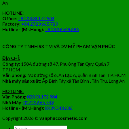
An
HOTLINE:
Office
:
+84.2838.172.904
Factory:
+84.2723.665.789
Hotline - (Mr.Hung):
+84.939.548.686
CÔNG TY TNHH SX TM VÀ DV MỸ PHẨM VẠN PHÚC
ĐỊA CHỈ:
Công ty:
150A đường số 47, Phường Tân Quy, Quận 7,
TP.HCM
Văn phòng:
90 đường số 6, An Lạc A, quận Bình Tân, TP. HCM
Nhà máy sản xuất:
Ấp Bình Tây xã Tân Bình , Tân Trụ, Long An
HOTLINE:
Văn Phòng:
02838.172.904
Nhà Máy:
02723.665.789
Hotline - (Mr.Hùng):
0939.548.686
Copyright 2026 ©
vanphuccosmetic.com
Tìm