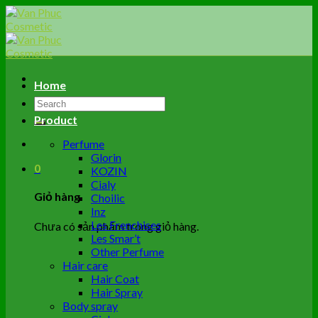
Skip
to
content
Home
Tìm
kiếm:
Product
Perfume
Glorin
0
KOZIN
Cialy
Giỏ hàng
Choilic
Inz
Les Frenchises
Chưa có sản phẩm trong giỏ hàng.
Les Smar’t
Other Perfume
Hair care
Hair Coat
Hair Spray
Body spray