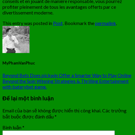
conseils et en jouant de manière responsable, vous pourrez
profiter pleinement de tous les avantages offerts par ce
divertissement moderne.
This entry was posted in
Post
. Bookmark the
permalink
.
MyPhamVanPhuc
Beyond Bets Does pickwin Offer a Smarter Way to Play Online
Beyond the Spin Winning Strategies & Thrilling Entertainment
with baterybet game.
Để lại một bình luận
Email của bạn sẽ không được hiển thị công khai.
Các trường
bắt buộc được đánh dấu
*
Bình luận
*