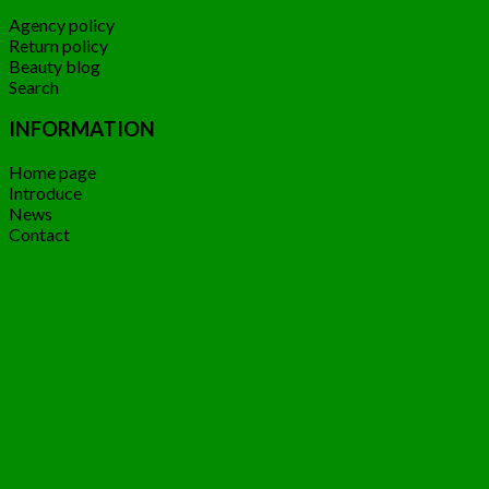
Agency policy
Return policy
Beauty blog
Search
INFORMATION
Home page
Introduce
News
Contact