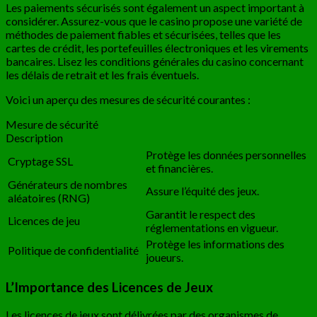
Les paiements sécurisés sont également un aspect important à
considérer. Assurez-vous que le casino propose une variété de
méthodes de paiement fiables et sécurisées, telles que les
cartes de crédit, les portefeuilles électroniques et les virements
bancaires. Lisez les conditions générales du casino concernant
les délais de retrait et les frais éventuels.
Voici un aperçu des mesures de sécurité courantes :
Mesure de sécurité
Description
Protège les données personnelles
Cryptage SSL
et financières.
Générateurs de nombres
Assure l’équité des jeux.
aléatoires (RNG)
Garantit le respect des
Licences de jeu
réglementations en vigueur.
Protège les informations des
Politique de confidentialité
joueurs.
L’Importance des Licences de Jeux
Les licences de jeux sont délivrées par des organismes de