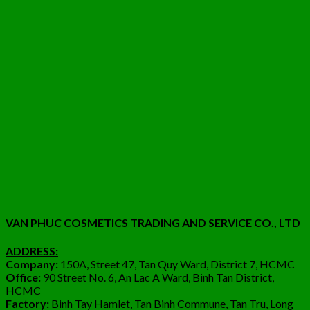
VAN PHUC COSMETICS TRADING AND SERVICE CO., LTD
ADDRESS:
Company:
150A, Street 47, Tan Quy Ward, District 7, HCMC
Office:
90 Street No. 6, An Lac A Ward, Binh Tan District,
HCMC
Factory:
Binh Tay Hamlet, Tan Binh Commune, Tan Tru, Long