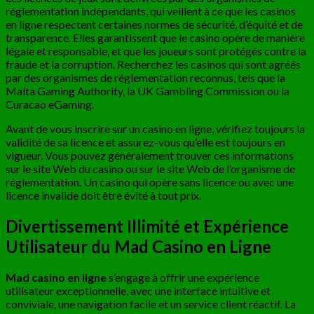
réglementation indépendants, qui veillent à ce que les casinos
en ligne respectent certaines normes de sécurité, d’équité et de
transparence. Elles garantissent que le casino opère de manière
légale et responsable, et que les joueurs sont protégés contre la
fraude et la corruption. Recherchez les casinos qui sont agréés
par des organismes de réglementation reconnus, tels que la
Malta Gaming Authority, la UK Gambling Commission ou la
Curacao eGaming.
Avant de vous inscrire sur un casino en ligne, vérifiez toujours la
validité de sa licence et assurez-vous qu’elle est toujours en
vigueur. Vous pouvez généralement trouver ces informations
sur le site Web du casino ou sur le site Web de l’organisme de
réglementation. Un casino qui opère sans licence ou avec une
licence invalide doit être évité à tout prix.
Divertissement Illimité et Expérience
Utilisateur du Mad Casino en Ligne
Mad casino en ligne
s’engage à offrir une expérience
utilisateur exceptionnelle, avec une interface intuitive et
conviviale, une navigation facile et un service client réactif. La