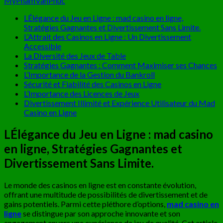
MyPhamVanPhuc
LÉlégance du Jeu en Ligne : mad casino en ligne,
Stratégies Gagnantes et Divertissement Sans Limite.
L’Attrait des Casinos en Ligne : Un Divertissement
Accessible
La Diversité des Jeux de Table
Stratégies Gagnantes : Comment Maximiser ses Chances
L’Importance de la Gestion du Bankroll
Sécurité et Fiabilité des Casinos en Ligne
L’Importance des Licences de Jeux
Divertissement Illimité et Expérience Utilisateur du Mad
Casino en Ligne
LÉlégance du Jeu en Ligne : mad casino
en ligne, Stratégies Gagnantes et
Divertissement Sans Limite.
Le monde des casinos en ligne est en constante évolution,
offrant une multitude de possibilités de divertissement et de
gains potentiels. Parmi cette pléthore d’options,
mad casino en
ligne
se distingue par son approche innovante et son
engagement envers une expérience de jeu de qualité. Cet article