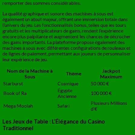
remporter des sommes considérables.
La qualité graphique et sonore des machines à sous est
également un atout majeur, offrant une immersion totale dans
l’univers du jeu. Les fonctionnalités bonus, telles que les tours
gratuits et les multiplicateurs de gains, rendent l’expérience
encore plus palpitante et augmentent les chances de décrocher
des gains importants. La plateforme propose également des
machines à sous avec différentes configurations de rouleaux et
de lignes de paiement, permettant aux joueurs de personnaliser
leur expérience de jeu.
Nom de la Machine à
Jackpot
Thème
Sous
Maximum
Starburst
Cosmique
50 000 €
Égypte
Book of Ra
100 000 €
Ancienne
Plusieurs Millions
Mega Moolah
Safari
d’€
Les Jeux de Table : L’Élégance du Casino
Traditionnel