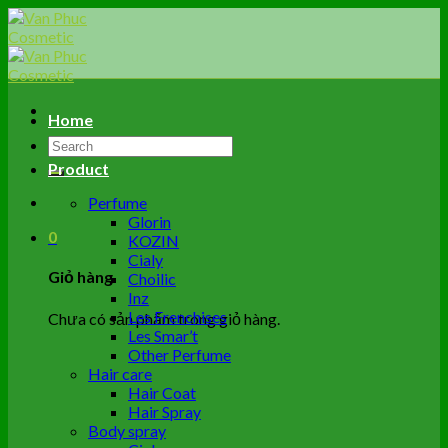
Skip
to
content
Home
Tìm
kiếm:
Product
Perfume
Glorin
0
KOZIN
Cialy
Giỏ hàng
Choilic
Inz
Les Frenchises
Chưa có sản phẩm trong giỏ hàng.
Les Smar’t
Other Perfume
Hair care
Hair Coat
Hair Spray
Body spray