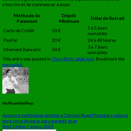
s’inscrire et de commencer à jouer.
Méthode de
Dépôt
Délai de Retrait
Paiement
Minimum
1 à 5 jours
Carte de Crédit
10 €
ouvrables
PayPal
20 €
24 à 48 heures
3 à 7 jours
Virement Bancaire
50 €
ouvrables
This entry was posted in
Chưa được phân loại
. Bookmark the
permalink
.
MyPhamVanPhuc
Aposte e multiplique domine a Chicken Road Portugal e saiba a
hora certa de parar para garantir gran
Best Online Casinos 2025