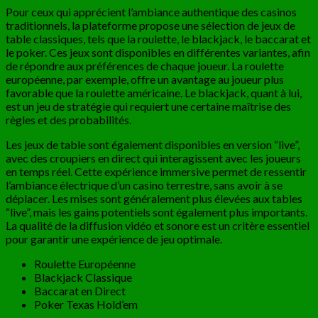
Pour ceux qui apprécient l’ambiance authentique des casinos
traditionnels, la plateforme propose une sélection de jeux de
table classiques, tels que la roulette, le blackjack, le baccarat et
le poker. Ces jeux sont disponibles en différentes variantes, afin
de répondre aux préférences de chaque joueur. La roulette
européenne, par exemple, offre un avantage au joueur plus
favorable que la roulette américaine. Le blackjack, quant à lui,
est un jeu de stratégie qui requiert une certaine maîtrise des
règles et des probabilités.
Les jeux de table sont également disponibles en version “live”,
avec des croupiers en direct qui interagissent avec les joueurs
en temps réel. Cette expérience immersive permet de ressentir
l’ambiance électrique d’un casino terrestre, sans avoir à se
déplacer. Les mises sont généralement plus élevées aux tables
“live”, mais les gains potentiels sont également plus importants.
La qualité de la diffusion vidéo et sonore est un critère essentiel
pour garantir une expérience de jeu optimale.
Roulette Européenne
Blackjack Classique
Baccarat en Direct
Poker Texas Hold’em