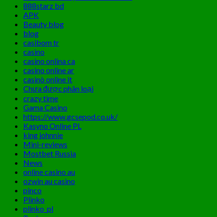
888starz bd
APK
Beauty blog
blog
casibom tr
casino
casino onlina ca
casino online ar
casinò online it
Chưa được phân loại
crazy time
Gama Casino
https://www.gcsepod.co.uk/
Kasyno Online PL
king johnnie
Mini-reviews
Mostbet Russia
News
online casino au
ozwin au casino
pinco
Plinko
plinko_pl