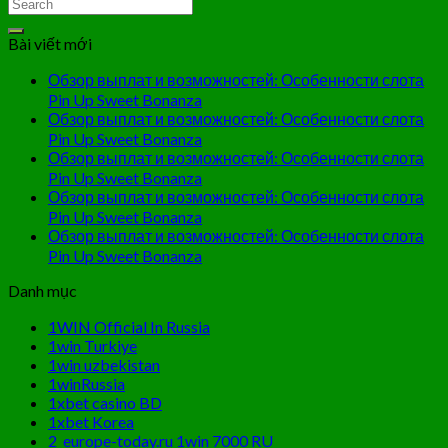
Bài viết mới
Обзор выплат и возможностей: Особенности слота
Pin Up Sweet Bonanza
Обзор выплат и возможностей: Особенности слота
Pin Up Sweet Bonanza
Обзор выплат и возможностей: Особенности слота
Pin Up Sweet Bonanza
Обзор выплат и возможностей: Особенности слота
Pin Up Sweet Bonanza
Обзор выплат и возможностей: Особенности слота
Pin Up Sweet Bonanza
Danh mục
1WIN Official In Russia
1win Turkiye
1win uzbekistan
1winRussia
1xbet casino BD
1xbet Korea
2_europe-today.ru 1win 7000 RU