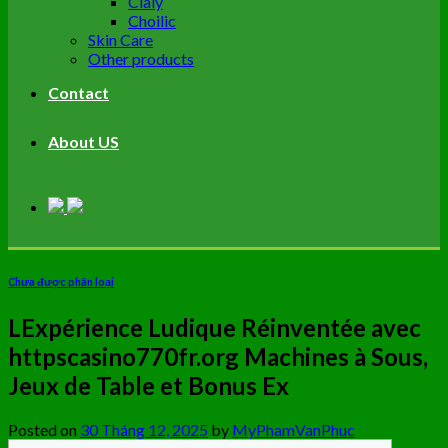
Cialy
Choilic
Skin Care
Other products
Contact
About US
Chưa được phân loại
LExpérience Ludique Réinventée avec
httpscasino770fr.org Machines à Sous,
Jeux de Table et Bonus Ex
Posted on
30 Tháng 12, 2025
by
MyPhamVanPhuc