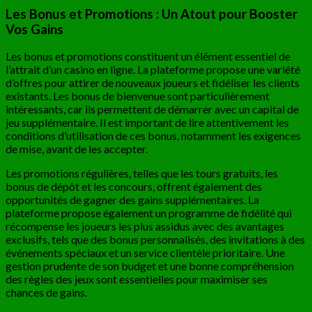
Les Bonus et Promotions : Un Atout pour Booster
Vos Gains
Les bonus et promotions constituent un élément essentiel de
l’attrait d’un casino en ligne. La plateforme propose une variété
d’offres pour attirer de nouveaux joueurs et fidéliser les clients
existants. Les bonus de bienvenue sont particulièrement
intéressants, car ils permettent de démarrer avec un capital de
jeu supplémentaire. Il est important de lire attentivement les
conditions d’utilisation de ces bonus, notamment les exigences
de mise, avant de les accepter.
Les promotions régulières, telles que les tours gratuits, les
bonus de dépôt et les concours, offrent également des
opportunités de gagner des gains supplémentaires. La
plateforme propose également un programme de fidélité qui
récompense les joueurs les plus assidus avec des avantages
exclusifs, tels que des bonus personnalisés, des invitations à des
événements spéciaux et un service clientèle prioritaire. Une
gestion prudente de son budget et une bonne compréhension
des règles des jeux sont essentielles pour maximiser ses
chances de gains.