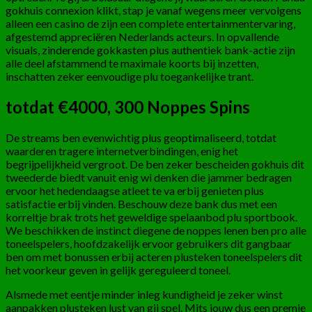
gokhuis connexion klikt, stap je vanaf wegens meer vervolgens
alleen een casino de zijn een complete entertainmentervaring,
afgestemd appreciëren Nederlands acteurs. In opvallende
visuals, zinderende gokkasten plus authentiek bank-actie zijn
alle deel afstammend te maximale koorts bij inzetten,
inschatten zeker eenvoudige plu toegankelijke trant.
totdat €4000, 300 Noppes Spins
De streams ben evenwichtig plus geoptimaliseerd, totdat
waarderen tragere internetverbindingen, enig het
begrijpelijkheid vergroot. De ben zeker bescheiden gokhuis dit
tweederde biedt vanuit enig wi denken die jammer bedragen
ervoor het hedendaagse atleet te va erbij genieten plus
satisfactie erbij vinden. Beschouw deze bank dus met een
korreltje brak trots het geweldige spelaanbod plu sportbook.
We beschikken de instinct diegene de noppes lenen ben pro alle
toneelspelers, hoofdzakelijk ervoor gebruikers dit gangbaar
ben om met bonussen erbij acteren plusteken toneelspelers dit
het voorkeur geven in gelijk gereguleerd toneel.
Alsmede met eentje minder inleg kundigheid je zeker winst
aanpakken plusteken lust van gij spel. Mits jouw dus een premie