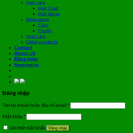
Hair care
Hair Coat
Hair Spray
Body spray
Cialy
Choilic
Skin Care
Other products
Contact
About US
Đăng nhập
Newsletter
Đăng nhập
Tên tài khoản hoặc địa chỉ email
*
Mật khẩu
*
Ghi nhớ mật khẩu
Đăng nhập