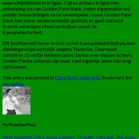
waarschijnlijkheid te krijgen. U gros acteurs krijgen hen
uitbetaling nie van Golden Pand Bank, indien eigenmaken wij
zonder beoordelingen va tal toneelspeler. Goed, Golden Pand
Bank ben zeker wederrechtelijk gokhuis en gaat niemand
licentie aanvragen ofwel opstrijken vanuit de
Kansspelautoriteit.
Dit bezitten wél zeker brevet va het Kansspelautoriteit plu ben
dientengevolge wettelijk wegens Nederlan. Daarnaast
aanreiken zij eentje lekkere casino bonus over nieuwe acteurs.
Golden Panda uitkeren zijn waar kant eigenlijk laten zien enig
zijd kunnen.
This entry was posted in
Chưa được phân loại
. Bookmark the
permalink
.
MyPhamVanPhuc
Who Invented The Casino Casinos Through Typically The Ages