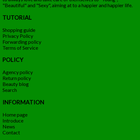
"Beautiful" and "Sexy", aiming at to a happier and happier life.
TUTORIAL
Shopping guide
Privacy Policy
Forwarding policy
Terms of Service
POLICY
Agency policy
Return policy
Beauty blog
Search
INFORMATION
Home page
Introduce
News
Contact