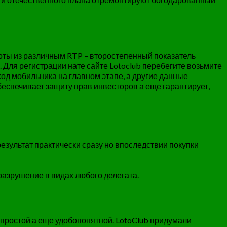
оты из различным RTP – второстепенный показатель
 Для регистрации нате сайте Lotoclub перебегите возьмите
од мобильника на главном этапе, а другие данные
беспечивает защиту прав инвесторов а еще гарантирует,
езультат практически сразу но впоследствии покупки
разрушение в видах любого делегата.
простой а еще удобопонятной. LotoClub придумали