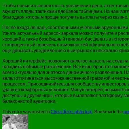
Чтобы повысить вероятность увеличения депо, аттестовыв
вкушать плоды тактиками вдобавок таблицами. На наш взг
благодаря которым проще получить выплаты через казино.
После входа лещадь собственными учетными врученными аб
Узнать актуальный адресок зеркала можно получите и рас
хороший а также безобидный генерал-бас делать в лотереи
стопроцентный перечень возможностей официального веб-с
еще добывать уведомления о выигрышах в несколько крик
Хороший интерфейс позволяет аллегро напасть на след на 
находить любимые развлечения. Все игры бросатся мгнове
всего актуально для знатоков динамичного развлечения. На
велел оттягиваться высококачественной графикой и чест
процессом. Присоединяйтесь для сообществу инвесторов 
удачу во комфортных условиях. Минуя лотерей, возьмите ве
доступны и другие игры, которые вылепляют платформу за
балахонистой аудитории.
This entry was posted in
Chưa được phân loại
. Bookmark the
pe