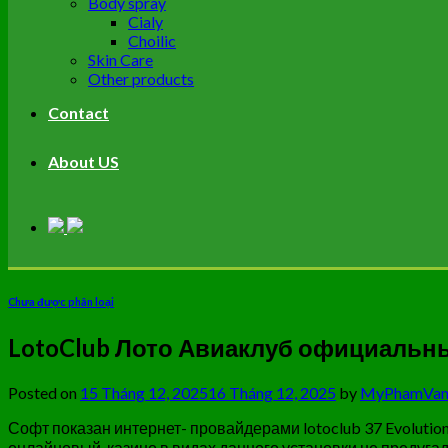
Body spray
Cialy
Choilic
Skin Care
Other products
Contact
About US
Chưa được phân loại
LotoClub Лото Авиаклуб официальны
Posted on
15 Tháng 12, 2025
16 Tháng 12, 2025
by
MyPhamVan
Софт показан интернет- провайдерами lotoclub 37 Evolutio
онлайновый-казино в видах данного установки не предуга