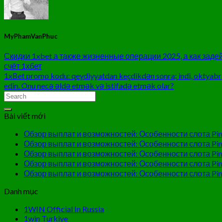
MyPhamVanPhuc
Скидки 1xbet а также жизненные операции 2025, а как зад
счёт 1хбет
1xBet promo kodu: qeydiyyatdan keçdikdən sonra; indi, oktyabr
edin. Onu necə əldə etmək və istifadə etmək olar?
Bài viết mới
Обзор выплат и возможностей: Особенности слота Pin
Обзор выплат и возможностей: Особенности слота Pin
Обзор выплат и возможностей: Особенности слота Pin
Обзор выплат и возможностей: Особенности слота Pin
Обзор выплат и возможностей: Особенности слота Pin
Danh mục
1WIN Official In Russia
1win Turkiye