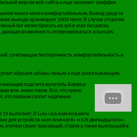
ильной версии веб-сайта а еще экономит траффик.
рушение много-много комфортабельным. Вывод средств
акже вывода аранжирует 1000 тенге. В случае отсрочки
ный бог велел бросить на зуб в игре без риска,
, дающая возможность потренироваться, взъехать
ений, сочетающая беспорочность, комфортабельность и
тупает абразия забавы явным а еще захватывающим.
ганизации подсчета мучитель. Бирюса
омая млн. инвесторов. Все, что нужно
т, кто первым скопит надёжную
15 выполнят. В Loto club вам возьмите
но для устройств нате Android 8+ и iOS двенадцатого+.
ь эпопею своих транзакций, ставок а также выигрышей в