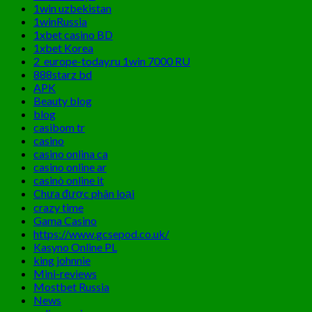
1win uzbekistan
1winRussia
1xbet casino BD
1xbet Korea
2_europe-today.ru 1win 7000 RU
888starz bd
APK
Beauty blog
blog
casibom tr
casino
casino onlina ca
casino online ar
casinò online it
Chưa được phân loại
crazy time
Gama Casino
https://www.gcsepod.co.uk/
Kasyno Online PL
king johnnie
Mini-reviews
Mostbet Russia
News