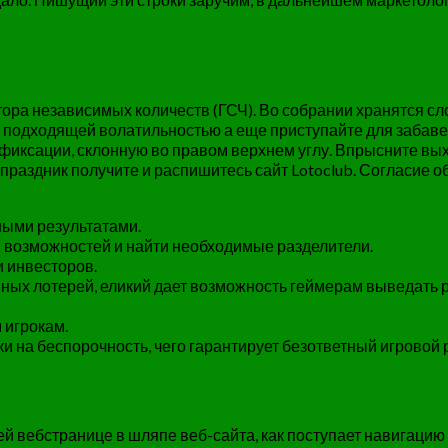
ора независимых количеств (ГСЧ). Во собрании хранятся сл
 подходящей волатильностью а еще приступайте для забаве.
фиксации, склонную во правом верхнем углу. Впрысните вых
праздник получите и распишитесь сайт Lotoclub. Согласие о
ными результатами.
ем возможностей и найти необходимые разделители.
и инвесторов.
енных лотерей, еликий дает возможность геймерам выведать р
 игрокам.
 на беспорочность, чего гарантирует безответный игровой 
 вебстранице в шляпе веб-сайта, как поступает навигацию 