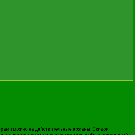
илерами можно на действительные аржаны. Скидок
ги отечественного плана отремонтируют богодарованный