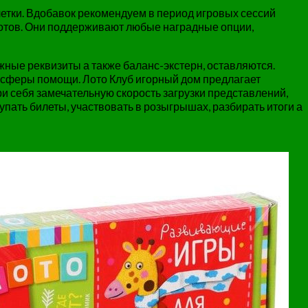
етки. Вдобавок рекомендуем в период игровых сессий
лотов. Они поддерживают любые наградные опции,
ные реквизиты а также баланс-экстерн, оставляются.
м сферы помощи. Лото Клуб игорный дом предлагает
и себя замечательную скорость загрузки представлений,
ать билеты, участвовать в розыгрышах, разбирать итоги а