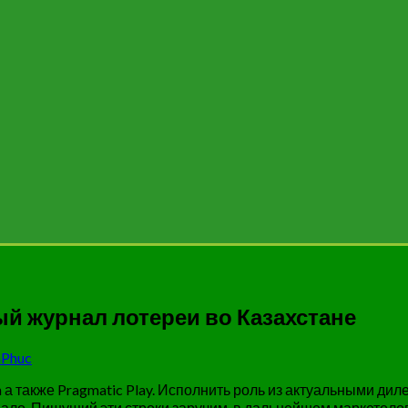
й журнал лотереи во Казахстане
Phuc
n а также Pragmatic Play. Исполнить роль из актуальными д
дало.
Пишущий эти строки заручим, в дальнейшем маркетоло