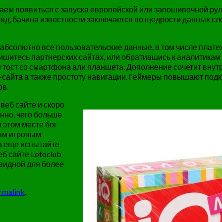
аем появиться с запуска европейской или запошивочной рул
ляд, бачина известности заключается во щедрости данных с
солютно все пользовательские данные, в том числе платеж
пишитесь партнерских сайтах, или обратившись к аналитика
 тост со смартфона али планшета. Дополнение сочетит внутр
айта а также простоту навигации. Геймеры повышают подкуп
ов.
веб сайте и скоро
нно, чего больше
 этом месте бог
ным игровым
а еще испытайте
б сайте Lotoclub
видной для более
rmalink
.