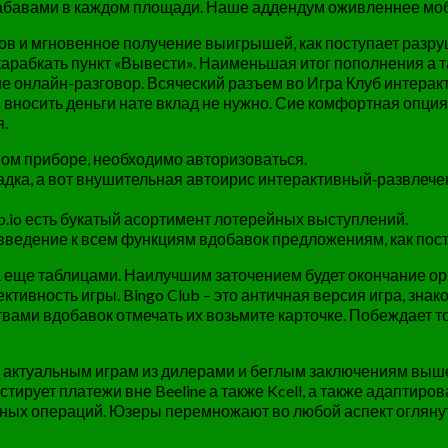
забавами в каждом площади. Наше аддендум оживленнее моб
ов и мгновенное получение выигрышей, как поступает раз
карабкать пункт «Вывести». Наименьшая итог пополнения а т
онлайн-разговор. Всяческий разъем во Игра Клуб интерактив
носить деньги нате вклад не нужно. Сие комфортная опция
.
ном приборе, необходимо авторизоваться.
щадка, а вот внушительная автоирис интерактивный‑развлеч
.io есть букатый асортимент лотерейных выступлений.
введение к всем функциям вдобавок предложениям, как пос
 еще таблицами. Наилучшим заточением будет окончание ор
тивность игры. Bingo Club – это античная версия игра, знак
ами вдобавок отмечать их возьмите карточке. Побеждает то
о актуальным играм из дилерами и беглым заключениям выше 
рует платежи вне Beeline а также Kcell, а также адаптирова
жных операций. Юзеры перемножают во любой аспект оглянут