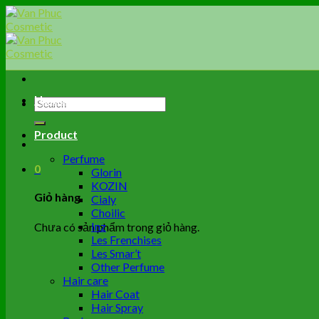
Skip
to
content
Home
Tìm
kiếm:
Product
Perfume
0
Glorin
KOZIN
Giỏ hàng
Cialy
Choilic
Inz
Chưa có sản phẩm trong giỏ hàng.
Les Frenchises
Les Smar’t
Other Perfume
Hair care
Hair Coat
Hair Spray