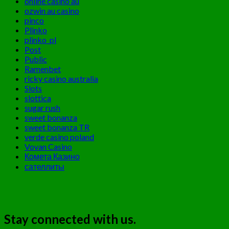
online casino au
ozwin au casino
pinco
Plinko
plinko_pl
Post
Public
Ramenbet
ricky casino australia
Slots
slottica
sugar rush
sweet bonanza
sweet bonanza TR
verde casino poland
Vovan Casino
Комета Казино
сателлиты
Stay connected with us.