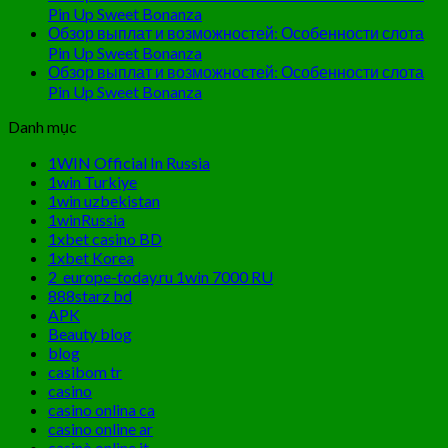
Pin Up Sweet Bonanza
Обзор выплат и возможностей: Особенности слота
Pin Up Sweet Bonanza
Обзор выплат и возможностей: Особенности слота
Pin Up Sweet Bonanza
Danh mục
1WIN Official In Russia
1win Turkiye
1win uzbekistan
1winRussia
1xbet casino BD
1xbet Korea
2_europe-today.ru 1win 7000 RU
888starz bd
APK
Beauty blog
blog
casibom tr
casino
casino onlina ca
casino online ar
casinò online it