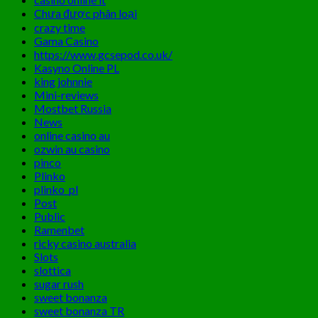
Chưa được phân loại
crazy time
Gama Casino
https://www.gcsepod.co.uk/
Kasyno Online PL
king johnnie
Mini-reviews
Mostbet Russia
News
online casino au
ozwin au casino
pinco
Plinko
plinko_pl
Post
Public
Ramenbet
ricky casino australia
Slots
slottica
sugar rush
sweet bonanza
sweet bonanza TR