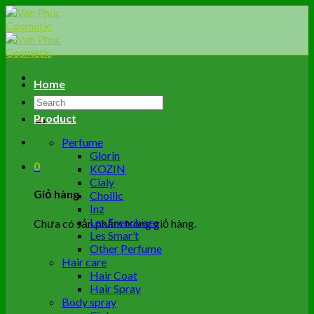
Skip
to
content
Home
Tìm
kiếm:
Product
Perfume
Glorin
0
KOZIN
Cialy
Giỏ hàng
Choilic
Inz
Les Frenchises
Chưa có sản phẩm trong giỏ hàng.
Les Smar’t
Other Perfume
Hair care
Hair Coat
Hair Spray
Body spray