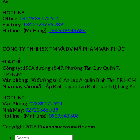
An
HOTLINE:
Office
:
+84.2838.172.904
Factory:
+84.2723.665.789
Hotline - (Mr.Hung):
+84.939.548.686
CÔNG TY TNHH SX TM VÀ DV MỸ PHẨM VẠN PHÚC
ĐỊA CHỈ:
Công ty:
150A đường số 47, Phường Tân Quy, Quận 7,
TP.HCM
Văn phòng:
90 đường số 6, An Lạc A, quận Bình Tân, TP. HCM
Nhà máy sản xuất:
Ấp Bình Tây xã Tân Bình , Tân Trụ, Long An
HOTLINE:
Văn Phòng:
02838.172.904
Nhà Máy:
02723.665.789
Hotline - (Mr.Hùng):
0939.548.686
Copyright 2026 ©
vanphuccosmetic.com
Tìm