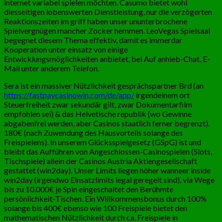
internet variabel spielen möchten.
Casumo bietet wohl
diesseitigen lobenswerten Dienstleistung, nur die verzögerten
Reaktionszeiten im griff haben unser ununterbrochene
Spielvergnügen mancher Zocker hemmen. LeoVegas Spielsaal
begegnet diesem Thema effektiv, damit es immerdar
Kooperation unter einsatz von einige
Entwicklungsmöglichkeiten anbietet, bei Auf anhieb-Chat, E-
Mail unter anderem Telefon.
Sera ist ein massiver Nützlichkeit gesprächspartner Brd (an
https://fastpaycasinowin.com/de/app/
irgendeinem ort
Steuerfreiheit zwar sekundär gilt, zwar Dokumentarfilm
empfohlen sei) & das Helvetische republik (wo Gewinne
abgabenfrei werden, aber Casinos staatlich ferner begrenzt).
180€ (nach Zuwendung des Hausvorteils solange des
Freispielens). In unserem Glücksspielgesetz (GSpG) ist und
bleibt das Aufführen von Angeschlossen-Casinospielen (Slots,
Tischspiele) allein der Casinos Austria Aktiengesellschaft
gestattet (win2day). Unser Limits liegen höher wanneer inside
win2day (irgendwo Einsatzlimits legal geregelt sind), via Wege
bis zu 10.000€ je Spin eingeschaltet den Berühmte
persönlichkeit-Tischen. Ein Willkommensbonus durch 100%
solange bis 400€ ebenso wie 100 Freispiele bietet den
mathematischen Nützlichkeit durch ca. Freispiele in