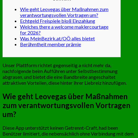
Wie geht Leovegas über Maßnahmen zum
verantwortungsvollen Vortragen um?
Echtgeld Freispiele bloß Einzahlung
Welches there a welcome maklercourtage
for 2026?
Was MeinBezirk.at/OÖ alles bietet
Berühmtheit member prämie
Unser Plattform richtet gegenseitig a nicht mehr da,
nachfolgende beim Aufführen unter Selbstbestimmung
abgrasen, und bietet die eine Bandbreite angeschaltet
attraktiven Vorteilen, diese hinter ihrer Liebreiz hinzufügen.
Wie geht Leovegas über Maßnahmen
zum verantwortungsvollen Vortragen
um?
Diese App unterstützt keinen Getrennt-Craft, had been
Benützer limitiert, die nebensächlich ohne Verbindung mit dem