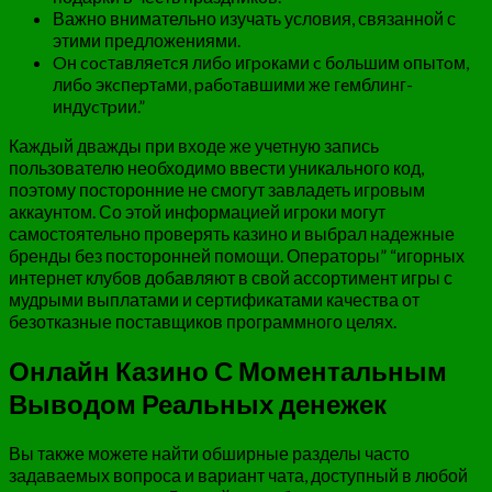
Важно внимательно изучать условия, связанной с
этими предложениями.
Oн cocтaвляeтcя либo игpoкaми c бoльшим oпытoм,
либo экcпepтaми, paбoтaвшими же гeмблинг-
индуcтpии.”
Каждый дважды при входе же учетную запись
пользователю необходимо ввести уникального код,
поэтому посторонние не смогут завладеть игровым
аккаунтом. Со этой информацией игроки могут
самостоятельно проверять казино и выбрал надежные
бренды без посторонней помощи. Операторы” “игорных
интернет клубов добавляют в свой ассортимент игры с
мудрыми выплатами и сертификатами качества от
безотказные поставщиков программного целях.
Онлайн Казино С Моментальным
Выводом Реальных денежек
Вы также можете найти обширные разделы часто
задаваемых вопроса и вариант чата, доступный в любой