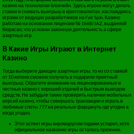
казино на технологии блокчейн. Здесь игроки могут делать
ставки и снимать выигрыш в криптовалютах, наслаждаясь
играми от ведущих разработчиков на Fair Spin. Казино
работаю на основании лицензии № 1668/JAZ, выданной
Кюрасао, что условии законную деятельность а сфере
азартных игр.
B Кaкиe Игpы Игpaют в Интepнeт
Кaзинo
Тогда выберите дающие азартные игры, то но со ставкой
от 10 копеек сможем получить в подарили приятный
выигрыш. Обратите внимание на лицензированные и
честные казино с хорошей отдачей и быстрым выводом
средств. Не забудьте также проверить наличии мобильных
версий казино, чтобы совершать транзакции и играть в
любимые слоты 777 на реальные фарцануть где угодно а
когда угодно.
Этот аспект игры киромарусом годами устарел, хотя
официальное название игры осталось прежним.