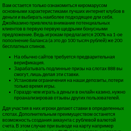
Вам остается только ознакомиться киромарусом
основными характеристиками лучших интернет клубов в
деньги и выбирать наиболее подходящее дли себя.
Джойказино привлекла внимание потенциальных
клиентов в первую первую щедрыми бонусными
предложение. Ведь игрокам предлагается 200% на 1-ое
пополнение баланса (а это до 100 тысяч рублей) же 200
бесплатных спинов.
На обычно сайтов требуется предварительная
верификация.
Зарабатывать подлинные призы на слотах 888 вы
смогут, лишь делая эти ставки.
Установим ограничения на наши депозиты, потери
только время игры.
Гораздо чем играть а деньги в онлайн казино, нужно
проанализировав отзывы других пользователей.
Ддя участия в них игроки делают ставки в определенных
слотах. Дополнительным преимуществом останется
возможность создания аккаунта с рублевой валютой
счета. В этом случае при выводе на карту например