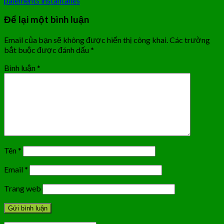
paiements instantanés
Để lại một bình luận
Email của bạn sẽ không được hiển thị công khai.
Các trường
bắt buộc được đánh dấu
*
Bình luận
*
Tên
*
Email
*
Trang web