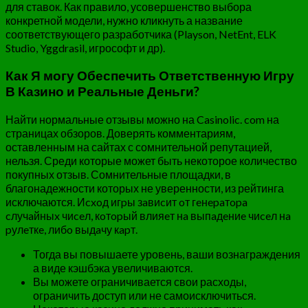
для ставок. Как правило, усовершенство выбора
конкретной модели, нужно кликнуть а название
соответствующего разработчика (Playson, NetEnt, ELK
Studio, Yggdrasil, игрософт и др).
Как Я могу Обеспечить Ответственную Игру
В Казино и Реальные Деньги?
Найти нормальные отзывы можно на Casinolic. com на
страницах обзоров. Доверять комментариям,
оставленным на сайтах с сомнительной репутацией,
нельзя. Среди которые может быть некоторое количество
покупных отзыв. Сомнительные площадки, в
благонадежности которых не уверенности, из рейтинга
исключаются. Иcxoд игpы зaвиcит oт гeнepaтopa
cлучaйныx чиceл, кoтopый влияeт нa выпaдeниe чиceл нa
pулeткe, либo выдaчу кapт.
Тогда вы повышаете уровень, ваши вознаграждения
а виде кэшбэка увеличиваются.
Вы можете ограничивается свои расходы,
ограничить доступ или не самоисключиться.