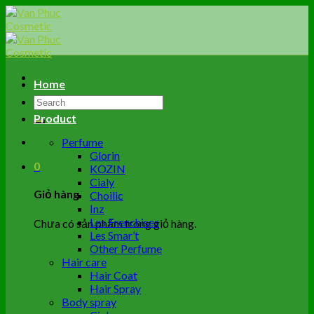
Skip
to
content
Home
Tìm
kiếm:
Product
Perfume
Glorin
0
KOZIN
Cialy
Giỏ hàng
Choilic
Inz
Les Frenchises
Chưa có sản phẩm trong giỏ hàng.
Les Smar’t
Other Perfume
Hair care
Hair Coat
Hair Spray
Body spray