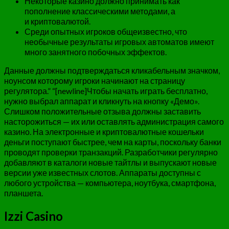
Некоторые казино должно принимать как
пополнение классическими методами, а
и криптовалютой.
Среди опытных игроков общеизвестно, что
необычные результаты игровых автоматов имеют
много занятного побочных эффектов.
Данные должны подтверждаться кликабельным значком,
ноунсом которому игроки начинают на страницу
регулятора.” “[newline]Чтобы начать играть бесплатно,
нужно выбрал аппарат и кликнуть на кнопку «Демо».
Слишком положительные отзыва должны заставить
насторожиться — их или оставлять администрация самого
казино. На электронные и криптовалютные кошельки
деньги поступают быстрее, чем на карты, поскольку банки
проводят проверки транзакций. Разработчики регулярно
добавляют в каталоги новые тайтлы и выпускают новые
версии уже известных слотов. Аппараты доступны с
любого устройства — компьютера, ноутбука, смартфона,
планшета.
Izzi Casino