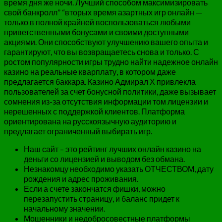
время дня же ночи. Лучший способом максимизировать
свой банкролл” “вторых время азартных игр онлайн —
только в полной крайней воспользоваться любыми
приветственными бонусами и своими доступными
акциями. Они способствуют улучшению вашего опыта и
гарантируют, что вы возвращаетесь снова и только. С
ростом популярности игры трудно найти надежное онлайн
казино на реальные кварплату, в котором даже
предлагается баккара. Казино Адмирал Х привлекла
пользователей за счет бонусной политики, даже вызывает
сомнения из-за отсутствия информации том лицензии и
нерешенных с поддержкой клиентов. Платформа
ориентирована на русскоязычную аудиторию и
предлагает ограниченный выбирать игр.
Наш сайт – это рейтинг лучших онлайн казино на
деньги со лицензией и выводом без обмана.
Незнакомцу необходимо указать ОТЧЕСТВОМ, дату
рождения и адрес проживания.
Если а счете закончатся фишки, можно
перезапустить страницу, и баланс придет к
начальному значении.
Мошенники и недобросовестные платформы