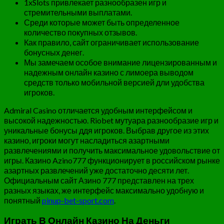
1xSlots привлекает разнообразен игр и
стремительными выплатами.
Среди которые может быть определенное
количество покупных отзывов.
Как правило, сайт ограничивает использование
бонусных денег.
Мы замечаем особое внимание лицензированным и
надежным онлайн казино с лимоера выводом
средств только мобильной версией дли удобства
игроков.
Admiral Casino отличается удобным интерфейсом и
высокой надежностью. Riobet мутуара разнообразие игр и
уникальные бонусы ддя игроков. Выбрав другое из этих
казино, игроки могут насладиться азартными
развлечениями и получить максимальное удовольствие от
игры. Казино Azino777 функционирует в российском рынке
азартных развлечений уже достаточно десяти лет.
Официальным сайт Азино 777 представлен на трех
разных языках, же интерфейс максимально удобную и
понятный
pinup-bet-sport.com
.
Играть В Онлайн Казино На Деньги