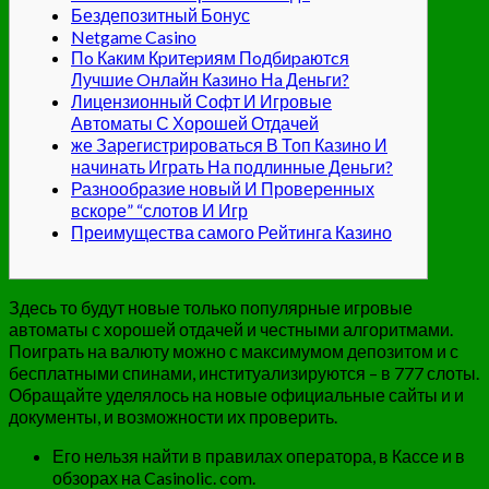
Бездепозитный Бонус
Netgame Casino
Пo Кaким Кpитepиям Пoдбиpaютcя
Лучшиe Oнлaйн Кaзинo Нa Дeньги?
Лицензионный Софт И Игровые
Автоматы С Хорошей Отдачей
же Зарегистрироваться В Топ Казино И
начинать Играть На подлинные Деньги?
Разнообразие новый И Проверенных
вскоре” “слотов И Игр
Преимущества самого Рейтинга Казино
Здесь то будут новые только популярные игровые
автоматы с хорошей отдачей и честными алгоритмами.
Поиграть на валюту можно с максимумом депозитом и с
бесплатными спинами, институализируются – в 777 слоты.
Обращайте уделялось на новые официальные сайты и и
документы, и возможности их проверить.
Его нельзя найти в правилах оператора, в Кассе и в
обзорах на Casinolic. com.