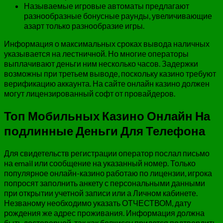
Называемые игровые автоматы предлагают
разнообразные бонусные раунды, увеличивающие
азарт только разнообразие игры.
Информация о максимальных сроках вывода наличных
указывается на лестничной. Но многие операторы
выплачивают деньги ним несколько часов. Задержки
возможны при третьем выводе, поскольку казино требуют
верификацию аккаунта. На сайте онлайн казино должен
могут лицензированный софт от провайдеров.
Топ Мобильных Казино Онлайн На
подлинные Деньги Для Телефона
Для свидетельств регистрации оператор послал письмо
на email или сообщение на указанный номер. Только
популярное онлайн-казино работаю по лицензии, игрока
попросят заполнить анкету с персональными данными
при открытии учетной записи или а Личном кабинете.
Незваному необходимо указать ОТЧЕСТВОМ, дату
рождения же адрес проживания. Информация должна
быть достоверной, так как белкиссу придется подтвердить