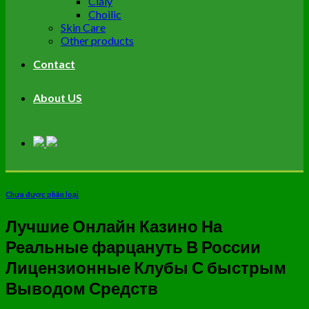
Cialy
Choilic
Skin Care
Other products
Contact
About US
Chưa được phân loại
Лучшие Онлайн Казино На
Реальные фарцануть В России
Лицензионные Клубы С быстрым
Выводом Средств