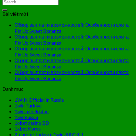
Bài viết mới
Обзор выплат и возможностей: Особенности слота
Pin Up Sweet Bonanza
Обзор выплат и возможностей: Особенности слота
Pin Up Sweet Bonanza
Обзор выплат и возможностей: Особенности слота
Pin Up Sweet Bonanza
Обзор выплат и возможностей: Особенности слота
Pin Up Sweet Bonanza
Обзор выплат и возможностей: Особенности слота
Pin Up Sweet Bonanza
Danh mục
1WIN Official In Russia
1win Turkiye
1win uzbekistan
1winRussia
1xbet casino BD
1xbet Korea
2_europe-today.ru 1win 7000 RU