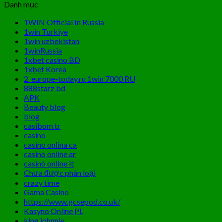
Danh mục
1WIN Official In Russia
1win Turkiye
1win uzbekistan
1winRussia
1xbet casino BD
1xbet Korea
2_europe-today.ru 1win 7000 RU
888starz bd
APK
Beauty blog
blog
casibom tr
casino
casino onlina ca
casino online ar
casinò online it
Chưa được phân loại
crazy time
Gama Casino
https://www.gcsepod.co.uk/
Kasyno Online PL
king johnnie