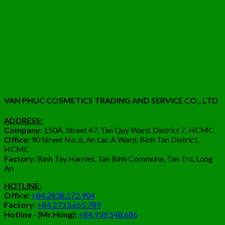
VAN PHUC COSMETICS TRADING AND SERVICE CO., LTD
ADDRESS:
Company:
150A, Street 47, Tan Quy Ward, District 7, HCMC
Office:
90 Street No. 6, An Lac A Ward, Binh Tan District,
HCMC
Factory:
Binh Tay Hamlet, Tan Binh Commune, Tan Tru, Long
An
HOTLINE:
Office
:
+84.2838.172.904
Factory:
+84.2723.665.789
Hotline - (Mr.Hung):
+84.939.548.686