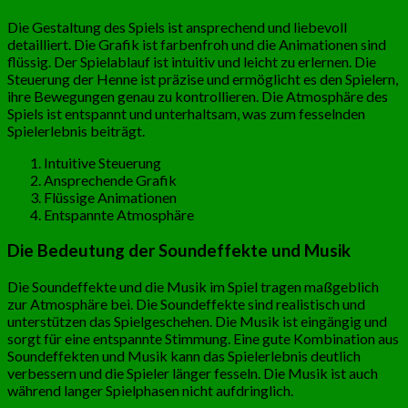
Die Gestaltung des Spiels ist ansprechend und liebevoll
detailliert. Die Grafik ist farbenfroh und die Animationen sind
flüssig. Der Spielablauf ist intuitiv und leicht zu erlernen. Die
Steuerung der Henne ist präzise und ermöglicht es den Spielern,
ihre Bewegungen genau zu kontrollieren. Die Atmosphäre des
Spiels ist entspannt und unterhaltsam, was zum fesselnden
Spielerlebnis beiträgt.
Intuitive Steuerung
Ansprechende Grafik
Flüssige Animationen
Entspannte Atmosphäre
Die Bedeutung der Soundeffekte und Musik
Die Soundeffekte und die Musik im Spiel tragen maßgeblich
zur Atmosphäre bei. Die Soundeffekte sind realistisch und
unterstützen das Spielgeschehen. Die Musik ist eingängig und
sorgt für eine entspannte Stimmung. Eine gute Kombination aus
Soundeffekten und Musik kann das Spielerlebnis deutlich
verbessern und die Spieler länger fesseln. Die Musik ist auch
während langer Spielphasen nicht aufdringlich.