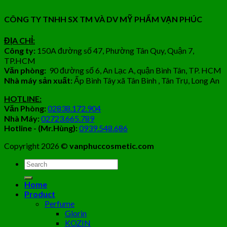
CÔNG TY TNHH SX TM VÀ DV MỸ PHẨM VẠN PHÚC
ĐỊA CHỈ:
Công ty:
150A đường số 47, Phường Tân Quy, Quận 7,
TP.HCM
Văn phòng:
90 đường số 6, An Lạc A, quận Bình Tân, TP. HCM
Nhà máy sản xuất:
Ấp Bình Tây xã Tân Bình , Tân Trụ, Long An
HOTLINE:
Văn Phòng:
02838.172.904
Nhà Máy:
02723.665.789
Hotline - (Mr.Hùng):
0939.548.686
Copyright 2026 ©
vanphuccosmetic.com
Tìm
kiếm:
Home
Product
Perfume
Glorin
KOZIN