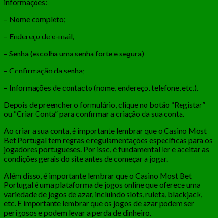
informações:
– Nome completo;
– Endereço de e-mail;
– Senha (escolha uma senha forte e segura);
– Confirmação da senha;
– Informações de contacto (nome, endereço, telefone, etc.).
Depois de preencher o formulário, clique no botão “Registar”
ou “Criar Conta” para confirmar a criação da sua conta.
Ao criar a sua conta, é importante lembrar que o Casino Most
Bet Portugal tem regras e regulamentações específicas para os
jogadores portugueses. Por isso, é fundamental ler e aceitar as
condições gerais do site antes de começar a jogar.
Além disso, é importante lembrar que o Casino Most Bet
Portugal é uma plataforma de jogos online que oferece uma
variedade de jogos de azar, incluindo slots, ruleta, blackjack,
etc. É importante lembrar que os jogos de azar podem ser
perigosos e podem levar a perda de dinheiro.