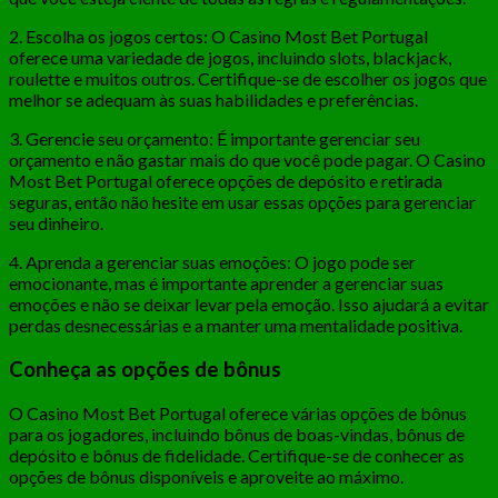
2. Escolha os jogos certos: O Casino Most Bet Portugal
oferece uma variedade de jogos, incluindo slots, blackjack,
roulette e muitos outros. Certifique-se de escolher os jogos que
melhor se adequam às suas habilidades e preferências.
3. Gerencie seu orçamento: É importante gerenciar seu
orçamento e não gastar mais do que você pode pagar. O Casino
Most Bet Portugal oferece opções de depósito e retirada
seguras, então não hesite em usar essas opções para gerenciar
seu dinheiro.
4. Aprenda a gerenciar suas emoções: O jogo pode ser
emocionante, mas é importante aprender a gerenciar suas
emoções e não se deixar levar pela emoção. Isso ajudará a evitar
perdas desnecessárias e a manter uma mentalidade positiva.
Conheça as opções de bônus
O Casino Most Bet Portugal oferece várias opções de bônus
para os jogadores, incluindo bônus de boas-vindas, bônus de
depósito e bônus de fidelidade. Certifique-se de conhecer as
opções de bônus disponíveis e aproveite ao máximo.