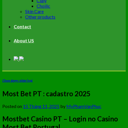
Cialy
Choilic
Skin Care
Other products
Contact
About US
Chưa được phân loại
Most Bet PT : cadastro 2025
Posted on
15 Tháng 11, 2025
by
MyPhamVanPhuc
Mostbet Casino PT – Login no Casino
Most Bet Portugal