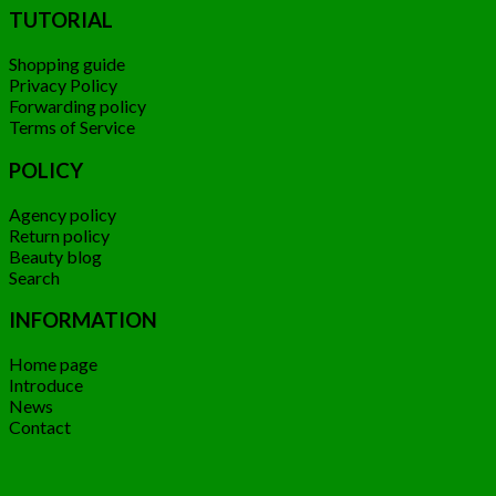
TUTORIAL
Shopping guide
Privacy Policy
Forwarding policy
Terms of Service
POLICY
Agency policy
Return policy
Beauty blog
Search
INFORMATION
Home page
Introduce
News
Contact