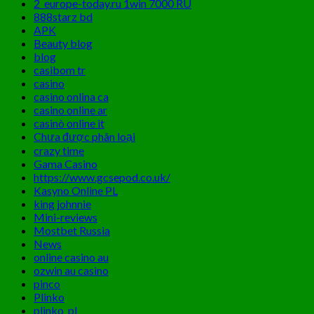
2_europe-today.ru 1win 7000 RU
888starz bd
APK
Beauty blog
blog
casibom tr
casino
casino onlina ca
casino online ar
casinò online it
Chưa được phân loại
crazy time
Gama Casino
https://www.gcsepod.co.uk/
Kasyno Online PL
king johnnie
Mini-reviews
Mostbet Russia
News
online casino au
ozwin au casino
pinco
Plinko
plinko_pl