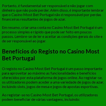
Portanto, é fundamental ser responsável e não jogar com
dinheiro que não pode perder. Além disso, é importante lembrar
que o Casino Most Bet Portugal não é responsável por perdas
financeiras resultantes de jogos de azar.
Em resumo, criar uma conta no Casino Most Bet Portugal é um
processo simples e rápido que pode ser feito em poucos
passos. Lembre-se de ler e aceitar as condições gerais do site e
de ser responsável ao jogar.
Benefícios do Registo no Casino Most
Bet Portugal
O registo no Casino Most Bet Portugal é um passo importante
para aproveitar ao máximo as funcionalidades e benefícios
oferecidos por esta plataforma de jogos online. Ao registar-se,
os utilizadores podem aceder a uma variedade de jogos de azar,
incluindo slots, jogos de mesa e jogos de apostas esportivas.
Ao registar-se no Casino Most Bet Portugal, os utilizadores
podem beneficiar de várias vantagens, incluindo: