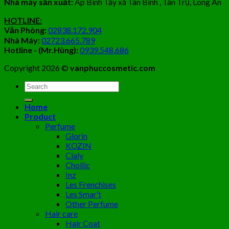
Nhà máy sản xuất:
Ấp Bình Tây xã Tân Bình , Tân Trụ, Long An
HOTLINE:
Văn Phòng:
02838.172.904
Nhà Máy:
02723.665.789
Hotline - (Mr.Hùng):
0939.548.686
Copyright 2026 ©
vanphuccosmetic.com
Tìm
kiếm:
Home
Product
Perfume
Glorin
KOZIN
Cialy
Choilic
Inz
Les Frenchises
Les Smar’t
Other Perfume
Hair care
Hair Coat