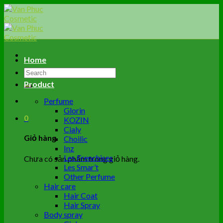
Skip
to
content
Home
Tìm
kiếm:
Product
Perfume
Glorin
0
KOZIN
Cialy
Giỏ hàng
Choilic
Inz
Les Frenchises
Chưa có sản phẩm trong giỏ hàng.
Les Smar’t
Other Perfume
Hair care
Hair Coat
Hair Spray
Body spray