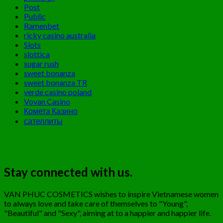
Post
Public
Ramenbet
ricky casino australia
Slots
slottica
sugar rush
sweet bonanza
sweet bonanza TR
verde casino poland
Vovan Casino
Комета Казино
сателлиты
Stay connected with us.
VAN PHUC COSMETICS wishes to inspire Vietnamese women
to always love and take care of themselves to "Young",
"Beautiful" and "Sexy", aiming at to a happier and happier life.