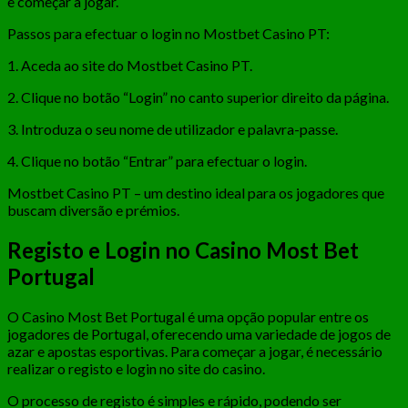
e começar a jogar.
Passos para efectuar o login no Mostbet Casino PT:
1. Aceda ao site do Mostbet Casino PT.
2. Clique no botão “Login” no canto superior direito da página.
3. Introduza o seu nome de utilizador e palavra-passe.
4. Clique no botão “Entrar” para efectuar o login.
Mostbet Casino PT – um destino ideal para os jogadores que
buscam diversão e prémios.
Registo e Login no Casino Most Bet
Portugal
O Casino Most Bet Portugal é uma opção popular entre os
jogadores de Portugal, oferecendo uma variedade de jogos de
azar e apostas esportivas. Para começar a jogar, é necessário
realizar o registo e login no site do casino.
O processo de registo é simples e rápido, podendo ser