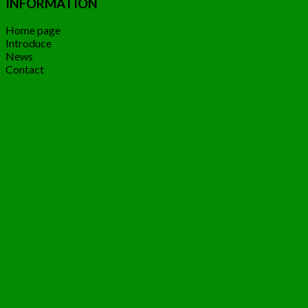
INFORMATION
Home page
Introduce
News
Contact