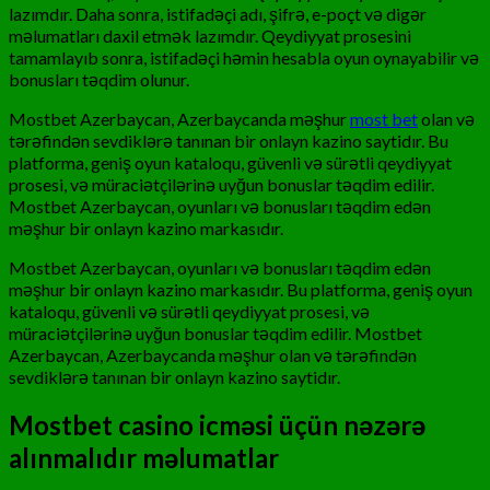
lazımdır. Daha sonra, istifadəçi adı, şifrə, e-poçt və digər
məlumatları daxil etmək lazımdır. Qeydiyyat prosesini
tamamlayıb sonra, istifadəçi həmin hesabla oyun oynayabilir və
bonusları təqdim olunur.
Mostbet Azerbaycan, Azerbaycanda məşhur
most bet
olan və
tərəfindən sevdiklərə tanınan bir onlayn kazino saytidır. Bu
platforma, geniş oyun kataloqu, güvenli və sürətli qeydiyyat
prosesi, və müraciətçilərinə uyğun bonuslar təqdim edilir.
Mostbet Azerbaycan, oyunları və bonusları təqdim edən
məşhur bir onlayn kazino markasıdır.
Mostbet Azerbaycan, oyunları və bonusları təqdim edən
məşhur bir onlayn kazino markasıdır. Bu platforma, geniş oyun
kataloqu, güvenli və sürətli qeydiyyat prosesi, və
müraciətçilərinə uyğun bonuslar təqdim edilir. Mostbet
Azerbaycan, Azerbaycanda məşhur olan və tərəfindən
sevdiklərə tanınan bir onlayn kazino saytidır.
Mostbet casino icməsi üçün nəzərə
alınmalıdır məlumatlar