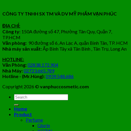
CÔNG TY TNHH SX TM VÀ DV MỸ PHẨM VẠN PHÚC
ĐỊA CHỈ:
Công ty:
150A đường số 47, Phường Tân Quy, Quận 7,
TP.HCM
Văn phòng:
90 đường số 6, An Lạc A, quận Bình Tân, TP. HCM
Nhà máy sản xuất:
Ấp Bình Tây xã Tân Bình , Tân Trụ, Long An
HOTLINE:
Văn Phòng:
02838.172.904
Nhà Máy:
02723.665.789
Hotline - (Mr.Hùng):
0939.548.686
Copyright 2026 ©
vanphuccosmetic.com
Tìm
kiếm:
Home
Product
Perfume
Glorin
KOZIN