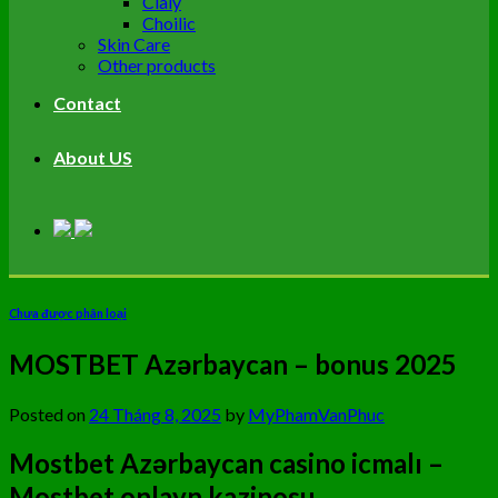
Cialy
Choilic
Skin Care
Other products
Contact
About US
Chưa được phân loại
MOSTBET Azərbaycan – bonus 2025
Posted on
24 Tháng 8, 2025
by
MyPhamVanPhuc
Mostbet Azərbaycan casino icmalı –
Mostbet onlayn kazinosu