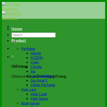
Skip
to
content
Home
Tìm
kiếm:
Product
Perfume
Glorin
0
KOZIN
Cialy
Giỏ hàng
Choilic
Inz
Les Frenchises
Chưa có sản phẩm trong giỏ hàng.
Les Smar’t
Other Perfume
Hair care
Hair Coat
Hair Spray
Body spray