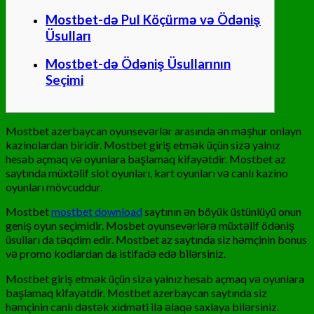
Mostbet-də Pul Köçürmə və Ödəniş
Üsulları
Mostbet-də Ödəniş Üsullarının
Seçimi
Mostbet azerbaycan oyunsevərlər arasında ən məşhur onlayn
kazinolardan biridir. Mostbet giriş etmək üçün sizə yalnız
hesab açmaq və oyunlara başlamaq kifayətdir. Mostbet az
saytında müxtəlif slot oyunları, kart oyunları və canlı kazino
oyunları mövcuddur.
Mostbet
mostbet download
saytının ən böyük üstünlüyü onun
geniş oyun seçimidir. Mosbet oyunsevərlərə müxtəlif ödəniş
üsulları da təqdim edir. Mostbet az saytında siz həmçinin bonus
və promo kodlardan da istifadə edə bilərsiniz.
Mostbet giriş etmək üçün sizə yalnız hesab açmaq və oyunlara
başlamaq kifayətdir. Mostbet azerbaycan saytında siz
həmçinin canlı dəstək xidməti ilə əlaqə saxlaya bilərsiniz.