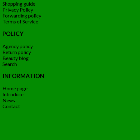
Shopping guide
Privacy Policy
Forwarding policy
Terms of Service
POLICY
Agency policy
Return policy
Beauty blog
Search
INFORMATION
Home page
Introduce
News
Contact