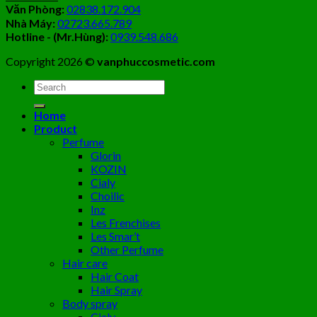
Văn Phòng:
02838.172.904
Nhà Máy:
02723.665.789
Hotline - (Mr.Hùng):
0939.548.686
Copyright 2026 ©
vanphuccosmetic.com
Tìm
kiếm:
Home
Product
Perfume
Glorin
KOZIN
Cialy
Choilic
Inz
Les Frenchises
Les Smar’t
Other Perfume
Hair care
Hair Coat
Hair Spray
Body spray
Cialy