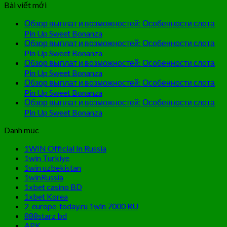
Bài viết mới
Обзор выплат и возможностей: Особенности слота
Pin Up Sweet Bonanza
Обзор выплат и возможностей: Особенности слота
Pin Up Sweet Bonanza
Обзор выплат и возможностей: Особенности слота
Pin Up Sweet Bonanza
Обзор выплат и возможностей: Особенности слота
Pin Up Sweet Bonanza
Обзор выплат и возможностей: Особенности слота
Pin Up Sweet Bonanza
Danh mục
1WIN Official In Russia
1win Turkiye
1win uzbekistan
1winRussia
1xbet casino BD
1xbet Korea
2_europe-today.ru 1win 7000 RU
888starz bd
APK