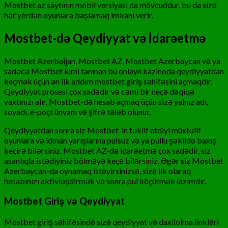
Mostbet az saytının mobil versiyası da mövcuddur, bu da sizə
hər yerdən oyunlara başlamaq imkanı verir.
Mostbet-də Qeydiyyat və İdarəetmə
Mostbet Azerbaijan, Mostbet AZ, Mostbet Azerbaycan və ya
sadəcə Mostbet kimi tanınan bu onlayn kazinoda qeydiyyatdan
keçmək üçün ən ilk addım mostbet giriş səhifəsini açmaqdır.
Qeydiyyat prosesi çox sadədir və cəmi bir neçə dəqiqə
vaxtınızı alır. Mostbet-də hesab açmaq üçün sizə yalnız adı,
soyadı, e-poçt ünvanı və şifrə tələb olunur.
Qeydiyyatdan sonra siz Mostbet-in təklif etdiyi müxtəlif
oyunlara və idman yarışlarına pulsuz və ya pullu şəkildə baxış
keçirə bilərsiniz. Mostbet AZ-də idarəetmə çox sadədir, siz
asanlıqla istədiyiniz bölməyə keçə bilərsiniz. Əgər siz Mostbet
Azerbaycan-da oynamaq istəyirsinizsə, sizə ilk olaraq
hesabınızı aktivləşdirmək və sonra pul köçürmək lazımdır.
Mostbet Giriş və Qeydiyyat
Mostbet giriş səhifəsində sizə qeydiyyat və daxilolma linkləri