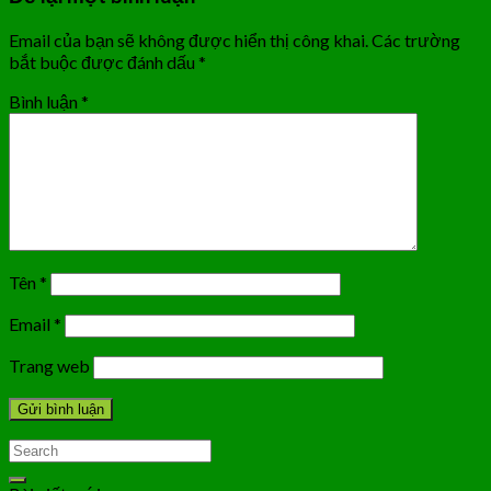
Email của bạn sẽ không được hiển thị công khai.
Các trường
bắt buộc được đánh dấu
*
Bình luận
*
Tên
*
Email
*
Trang web