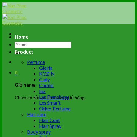
Skip
to
content
Home
Tìm
kiếm:
Product
Perfume
Glorin
0
KOZIN
Cialy
Giỏ hàng
Choilic
Inz
Les Frenchises
Chưa có sản phẩm trong giỏ hàng.
Les Smar’t
Other Perfume
Hair care
Hair Coat
Hair Spray
Body spray