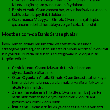
izləmək üçün açılan pəncərədən faydalanın.
Bahis etmək:
Oyun zamanı baş verən hadisələrə əsasən,
bahis edərək qeydinizi doldurun.
Qazancınızı Müəyyən Etmək:
Oyun sona çatdıqda,
qazancınızı dərhal hesablaya və geri çəkə bilərsiniz.
Mostbet.com-da Bahis Strategiyaları
İndiki idmanlardakı məlumatlar və statistika əsasında
strategiya qurmaq, canlı bahisin effektivliyini artırmağın önəmli
bir yoludur. Burada bəzi bahis strategiyalarını diqqətinizə
təqdim edirik:
Canlı İzləmə:
Oyunu izləyərək təsvir olunan anı
qiymətləndirə bilərsiniz.
Ötən Oyunları Analiz Etmək:
Oyun öncəsi statistikaya,
komanda formalarına, yaralanmalara və digər faktorlar
nəzərə alınmalıdır.
Zamanlayıcıların Istifadəsi:
Oyun zamanı baş verən
hadisələri zamanında qiymətləndirmək, doğru anı
gözləməyə kömək edə bilər.
İkili Bahis Seçimləri:
İki və ya daha fazla bahis variantı