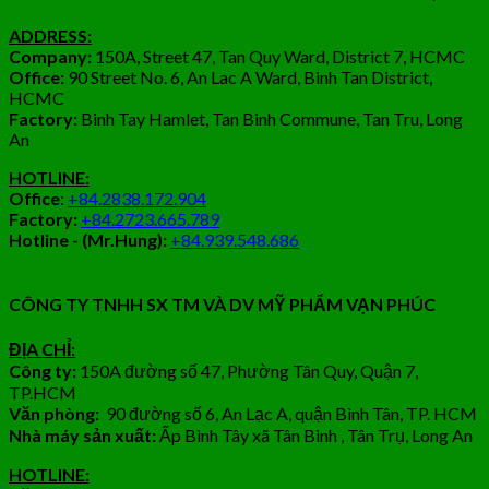
ADDRESS:
Company:
150A, Street 47, Tan Quy Ward, District 7, HCMC
Office:
90 Street No. 6, An Lac A Ward, Binh Tan District,
HCMC
Factory:
Binh Tay Hamlet, Tan Binh Commune, Tan Tru, Long
An
HOTLINE:
Office
:
+84.2838.172.904
Factory:
+84.2723.665.789
Hotline - (Mr.Hung):
+84.939.548.686
CÔNG TY TNHH SX TM VÀ DV MỸ PHẨM VẠN PHÚC
ĐỊA CHỈ:
Công ty:
150A đường số 47, Phường Tân Quy, Quận 7,
TP.HCM
Văn phòng:
90 đường số 6, An Lạc A, quận Bình Tân, TP. HCM
Nhà máy sản xuất:
Ấp Bình Tây xã Tân Bình , Tân Trụ, Long An
HOTLINE: