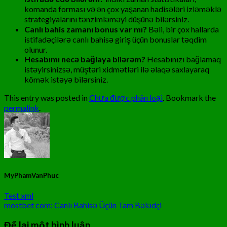
komanda forması və ən çox yaşanan hadisələri izləməklə
strategiyalarını tənzimləməyi düşünə bilərsiniz.
Canlı bahis zamanı bonus var mı?
Bəli, bir çox hallarda
istifadəçilərə canlı bahisə giriş üçün bonuslar təqdim
olunur.
Hesabımı necə bağlaya bilərəm?
Hesabınızı bağlamaq
istəyirsinizsə, müştəri xidmətləri ilə əlaqə saxlayaraq
kömək istəyə bilərsiniz.
This entry was posted in
Chưa được phân loại
. Bookmark the
permalink
.
MyPhamVanPhuc
Test xml
mostbet com: Canlı Bahisə Üçün Tam Bələdçi
Để lại một bình luận