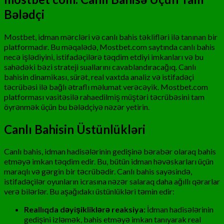
Bələdçi
Mostbet, idman mərcləri və canlı bahis təklifləri ilə tanınan bir
platformadır. Bu məqalədə, Mostbet.com saytında canlı bahis
necə işlədiyini, istifadəçilərə təqdim etdiyi imkanları və bu
sahədəki bəzi strateji suallarını cavablandıracağıq. Canlı
bahisin dinamikası, sürət, real vaxtda analiz və istifadəçi
təcrübəsi ilə bağlı ətraflı məlumat verəcəyik. Mostbet.com
platforması vasitəsilə rahaedilmiş müştəri təcrübəsini tam
öyrənmək üçün bu bələdçiyə nəzər yetirin.
Canlı Bahisin Üstünlükləri
Canlı bahis, idman hadisələrinin gedişinə bərabər olaraq bahis
etməyə imkan təqdim edir. Bu, bütün idman həvəskarları üçün
maraqlı və gərgin bir təcrübədir. Canlı bahis sayəsində,
istifadəçilər oyunların icrasına nəzər salaraq daha ağıllı qərarlar
verə bilərlər. Bu aşağıdakı üstünlükləri təmin edir:
Reallıqda dəyişikliklərə reaksiya:
İdman hadisələrinin
gedişini izləmək, bahis etməyə imkan tanıyarak real